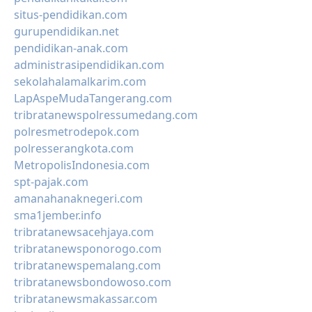
situs-pendidikan.com
gurupendidikan.net
pendidikan-anak.com
administrasipendidikan.com
sekolahalamalkarim.com
LapAspeMudaTangerang.com
tribratanewspolressumedang.com
polresmetrodepok.com
polresserangkota.com
MetropolisIndonesia.com
spt-pajak.com
amanahanaknegeri.com
sma1jember.info
tribratanewsacehjaya.com
tribratanewsponorogo.com
tribratanewspemalang.com
tribratanewsbondowoso.com
tribratanewsmakassar.com