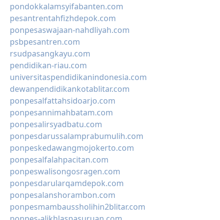
pondokkalamsyifabanten.com
pesantrentahfizhdepok.com
ponpesaswajaan-nahdliyah.com
psbpesantren.com
rsudpasangkayu.com
pendidikan-riau.com
universitaspendidikanindonesia.com
dewanpendidikankotablitar.com
ponpesalfattahsidoarjo.com
ponpesannimahbatam.com
ponpesalirsyadbatu.com
ponpesdarussalamprabumulih.com
ponpeskedawangmojokerto.com
ponpesalfalahpacitan.com
ponpeswalisongosragen.com
ponpesdarularqamdepok.com
ponpesalanshorambon.com
ponpesmambaussholihin2blitar.com
ponpes-alikhlaspasuruan.com