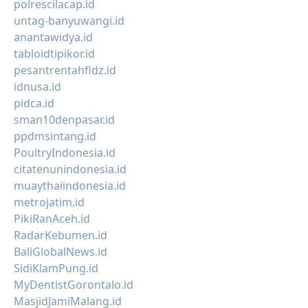
polrescilacap.id
untag-banyuwangi.id
anantawidya.id
tabloidtipikor.id
pesantrentahfidz.id
idnusa.id
pidca.id
sman10denpasar.id
ppdmsintang.id
PoultryIndonesia.id
citatenunindonesia.id
muaythaiindonesia.id
metrojatim.id
PikiRanAceh.id
RadarKebumen.id
BaliGlobalNews.id
SidiKlamPung.id
MyDentistGorontalo.id
MasjidJamiMalang.id