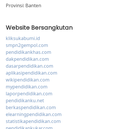
Provinsi:
Banten
Website Bersangkutan
kliksukabumi.id
smpn2gempol.com
pendidikankhas.com
dakpendidikan.com
dasarpendidikan.com
aplikasipendidikan.com
wikipendidikan.com
mypendidikan.com
laporpendidikan.com
pendidikanku.net
berkaspendidikan.com
elearningpendidikan.com
statistikapendidikan.com
pendidikankukar.com