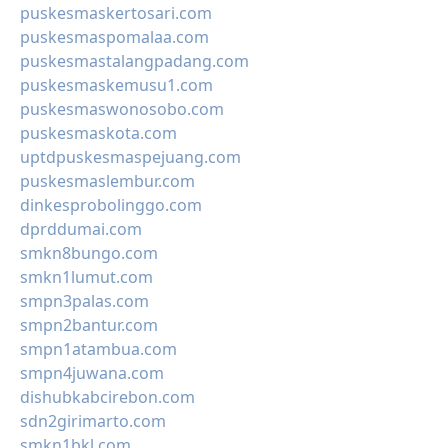
puskesmaskertosari.com
puskesmaspomalaa.com
puskesmastalangpadang.com
puskesmaskemusu1.com
puskesmaswonosobo.com
puskesmaskota.com
uptdpuskesmaspejuang.com
puskesmaslembur.com
dinkesprobolinggo.com
dprddumai.com
smkn8bungo.com
smkn1lumut.com
smpn3palas.com
smpn2bantur.com
smpn1atambua.com
smpn4juwana.com
dishubkabcirebon.com
sdn2girimarto.com
smkn1bkl.com