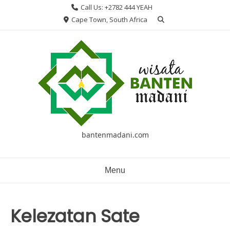
Skip
Call Us: +2782 444 YEAH
to
Cape Town, South Africa
content
bantenmadani.com
Menu
Kelezatan Sate