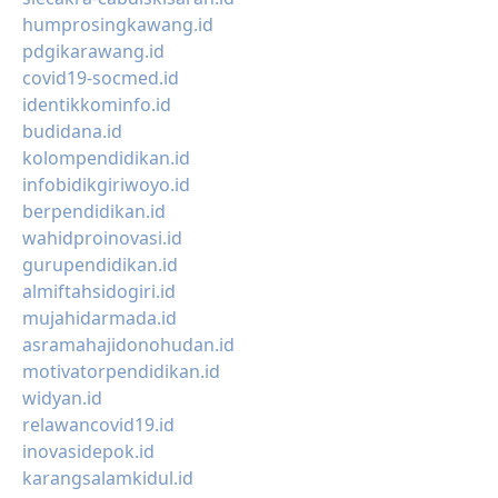
humprosingkawang.id
pdgikarawang.id
covid19-socmed.id
identikkominfo.id
budidana.id
kolompendidikan.id
infobidikgiriwoyo.id
berpendidikan.id
wahidproinovasi.id
gurupendidikan.id
almiftahsidogiri.id
mujahidarmada.id
asramahajidonohudan.id
motivatorpendidikan.id
widyan.id
relawancovid19.id
inovasidepok.id
karangsalamkidul.id