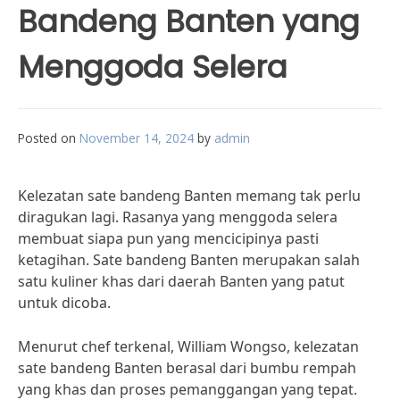
Bandeng Banten yang
Menggoda Selera
Posted on
November 14, 2024
by
admin
Kelezatan sate bandeng Banten memang tak perlu
diragukan lagi. Rasanya yang menggoda selera
membuat siapa pun yang mencicipinya pasti
ketagihan. Sate bandeng Banten merupakan salah
satu kuliner khas dari daerah Banten yang patut
untuk dicoba.
Menurut chef terkenal, William Wongso, kelezatan
sate bandeng Banten berasal dari bumbu rempah
yang khas dan proses pemanggangan yang tepat.