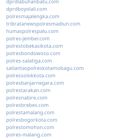
dprdlabuhanbatu.com
dprdboyolali.com
polresmajalengka.com
tribratanewspolresmadiun.com
humaspolrespalu.com
polres-jember.com
polrestobekasikota.com
polresbondowoso.com
polres-salatiga.com
satlantaspolreskotamobagu.com
polressolokkota.com
polresbanjarnegara.com
polrestarakan.com
polresnabire.com
polresbrebes.com
polrestamalang.com
polresbogorkota.com
polrestomohon.com
polres-malang.com