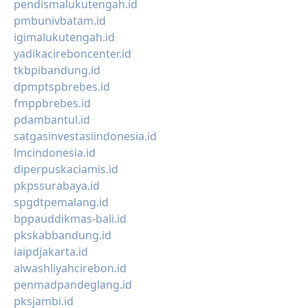
pendismalukutengah.id
pmbunivbatam.id
igimalukutengah.id
yadikacireboncenter.id
tkbpibandung.id
dpmptspbrebes.id
fmppbrebes.id
pdambantul.id
satgasinvestasiindonesia.id
lmcindonesia.id
diperpuskaciamis.id
pkpssurabaya.id
spgdtpemalang.id
bppauddikmas-bali.id
pkskabbandung.id
iaipdjakarta.id
alwashliyahcirebon.id
penmadpandeglang.id
pksjambi.id