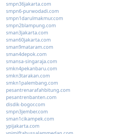
smpn36jakarta.com
smpn6-purwodadi.com
smpn1darulmakmur.com
smpn2blampung.com
sman3jakarta.com
sman60jakarta.com
sman9mataram.com
sman4depok.com
smansa-singaraja.com
smkn4pekanbaru.com
smkn3tarakan.com
smkn1palembang.com
pesantrenarafahbitung.com
pesantrenbanten.com
disdik-bogor.com
smpn3jember.com
sman1cikampek.com
ypijakarta.com
ypimiftahussalammedan.com