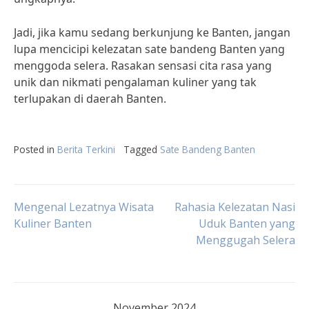
Jadi, jika kamu sedang berkunjung ke Banten, jangan
lupa mencicipi kelezatan sate bandeng Banten yang
menggoda selera. Rasakan sensasi cita rasa yang
unik dan nikmati pengalaman kuliner yang tak
terlupakan di daerah Banten.
Posted in
Berita Terkini
Tagged
Sate Bandeng Banten
Post
Mengenal Lezatnya Wisata
Rahasia Kelezatan Nasi
Kuliner Banten
Uduk Banten yang
Menggugah Selera
navigation
November 2024