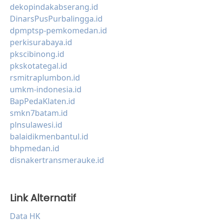
dekopindakabserang.id
DinarsPusPurbalingga.id
dpmptsp-pemkomedan.id
perkisurabaya.id
pkscibinong.id
pkskotategal.id
rsmitraplumbon.id
umkm-indonesia.id
BapPedaKlaten.id
smkn7batam.id
plnsulawesi.id
balaidikmenbantul.id
bhpmedan.id
disnakertransmerauke.id
Link Alternatif
Data HK