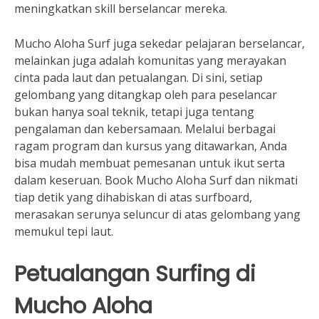
meningkatkan skill berselancar mereka.
Mucho Aloha Surf juga sekedar pelajaran berselancar,
melainkan juga adalah komunitas yang merayakan
cinta pada laut dan petualangan. Di sini, setiap
gelombang yang ditangkap oleh para peselancar
bukan hanya soal teknik, tetapi juga tentang
pengalaman dan kebersamaan. Melalui berbagai
ragam program dan kursus yang ditawarkan, Anda
bisa mudah membuat pemesanan untuk ikut serta
dalam keseruan. Book Mucho Aloha Surf dan nikmati
tiap detik yang dihabiskan di atas surfboard,
merasakan serunya seluncur di atas gelombang yang
memukul tepi laut.
Petualangan Surfing di
Mucho Aloha