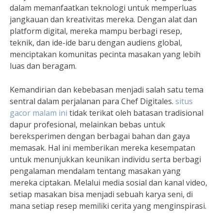
dalam memanfaatkan teknologi untuk memperluas
jangkauan dan kreativitas mereka. Dengan alat dan
platform digital, mereka mampu berbagi resep,
teknik, dan ide-ide baru dengan audiens global,
menciptakan komunitas pecinta masakan yang lebih
luas dan beragam.
Kemandirian dan kebebasan menjadi salah satu tema
sentral dalam perjalanan para Chef Digitales.
situs
gacor malam ini
tidak terikat oleh batasan tradisional
dapur profesional, melainkan bebas untuk
bereksperimen dengan berbagai bahan dan gaya
memasak. Hal ini memberikan mereka kesempatan
untuk menunjukkan keunikan individu serta berbagi
pengalaman mendalam tentang masakan yang
mereka ciptakan. Melalui media sosial dan kanal video,
setiap masakan bisa menjadi sebuah karya seni, di
mana setiap resep memiliki cerita yang menginspirasi.