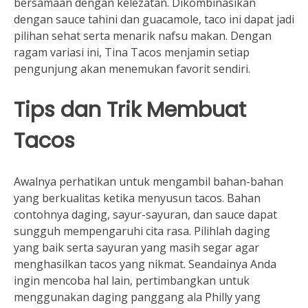
bersamaan dengan kelezatan. Dikombinasikan
dengan sauce tahini dan guacamole, taco ini dapat jadi
pilihan sehat serta menarik nafsu makan. Dengan
ragam variasi ini, Tina Tacos menjamin setiap
pengunjung akan menemukan favorit sendiri.
Tips dan Trik Membuat
Tacos
Awalnya perhatikan untuk mengambil bahan-bahan
yang berkualitas ketika menyusun tacos. Bahan
contohnya daging, sayur-sayuran, dan sauce dapat
sungguh mempengaruhi cita rasa. Pilihlah daging
yang baik serta sayuran yang masih segar agar
menghasilkan tacos yang nikmat. Seandainya Anda
ingin mencoba hal lain, pertimbangkan untuk
menggunakan daging panggang ala Philly yang