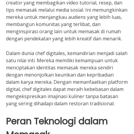
creator yang membagikan video tutorial, resep, dan
tips memasak melalui media sosial. Ini memungkinkan
mereka untuk menjangkau audiens yang lebih luas,
membangun komunitas yang terlibat, dan
menginspirasi orang lain untuk memasak di rumah
dengan pendekatan yang lebih kreatif dan menarik.
Dalam dunia chef digitales, kemandirian menjadi salah
satu nilai inti. Mereka memiliki kemampuan untuk
menciptakan identitas memasak mereka sendiri
dengan menonjolkan keunikan dan kepribadian
dalam karya mereka. Dengan memanfaatkan platform
digital, chef digitales dapat meraih kebebasan dalam
mengekspresikan imajinasi kuliner tanpa batasan
yang sering dihadapi dalam restoran tradisional.
Peran Teknologi dalam