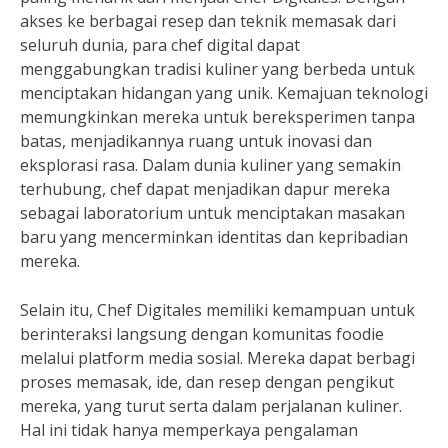
akses ke berbagai resep dan teknik memasak dari
seluruh dunia, para chef digital dapat
menggabungkan tradisi kuliner yang berbeda untuk
menciptakan hidangan yang unik. Kemajuan teknologi
memungkinkan mereka untuk bereksperimen tanpa
batas, menjadikannya ruang untuk inovasi dan
eksplorasi rasa. Dalam dunia kuliner yang semakin
terhubung, chef dapat menjadikan dapur mereka
sebagai laboratorium untuk menciptakan masakan
baru yang mencerminkan identitas dan kepribadian
mereka.
Selain itu, Chef Digitales memiliki kemampuan untuk
berinteraksi langsung dengan komunitas foodie
melalui platform media sosial. Mereka dapat berbagi
proses memasak, ide, dan resep dengan pengikut
mereka, yang turut serta dalam perjalanan kuliner.
Hal ini tidak hanya memperkaya pengalaman