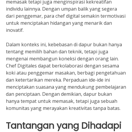
memasak tetapi juga menginspirasi kekreatifan
individu lainnya. Dengan umpan balik yang segera
dari penggemar, para chef digital semakin termotivasi
untuk menciptakan hidangan yang menarik dan
inovatif.
Dalam konteks ini, kebebasan di dapur bukan hanya
tentang memilih bahan dan teknik, tetapi juga
mengenai membangun koneksi dengan orang lain.
Chef Digitales dapat berkolaborasi dengan sesama
koki atau penggemar masakan, berbagi pengetahuan
dan ketertarikan mereka. Perpaduan ide-ide ini
menciptakan suasana yang mendukung pembelajaran
dan penciptaan. Dengan demikian, dapur bukan
hanya tempat untuk memasak, tetapi juga sebuah
komunitas yang merayakan kreativitas tanpa batas.
Tantangan yang Dihadapi