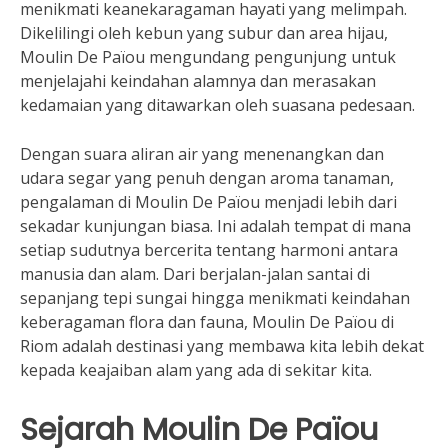
menikmati keanekaragaman hayati yang melimpah.
Dikelilingi oleh kebun yang subur dan area hijau,
Moulin De Païou mengundang pengunjung untuk
menjelajahi keindahan alamnya dan merasakan
kedamaian yang ditawarkan oleh suasana pedesaan.
Dengan suara aliran air yang menenangkan dan
udara segar yang penuh dengan aroma tanaman,
pengalaman di Moulin De Païou menjadi lebih dari
sekadar kunjungan biasa. Ini adalah tempat di mana
setiap sudutnya bercerita tentang harmoni antara
manusia dan alam. Dari berjalan-jalan santai di
sepanjang tepi sungai hingga menikmati keindahan
keberagaman flora dan fauna, Moulin De Païou di
Riom adalah destinasi yang membawa kita lebih dekat
kepada keajaiban alam yang ada di sekitar kita.
Sejarah Moulin De Païou