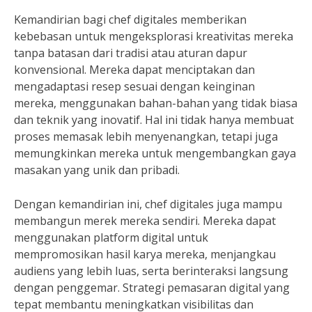
Kemandirian bagi chef digitales memberikan
kebebasan untuk mengeksplorasi kreativitas mereka
tanpa batasan dari tradisi atau aturan dapur
konvensional. Mereka dapat menciptakan dan
mengadaptasi resep sesuai dengan keinginan
mereka, menggunakan bahan-bahan yang tidak biasa
dan teknik yang inovatif. Hal ini tidak hanya membuat
proses memasak lebih menyenangkan, tetapi juga
memungkinkan mereka untuk mengembangkan gaya
masakan yang unik dan pribadi.
Dengan kemandirian ini, chef digitales juga mampu
membangun merek mereka sendiri. Mereka dapat
menggunakan platform digital untuk
mempromosikan hasil karya mereka, menjangkau
audiens yang lebih luas, serta berinteraksi langsung
dengan penggemar. Strategi pemasaran digital yang
tepat membantu meningkatkan visibilitas dan