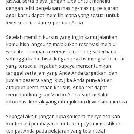
jadwal, serta biaya. Jangan lupa untuk meneliti
dengan teliti penjelasan masing-masing pelajaran
agar kamu dapat memilih mana yang sesuai untuk
level keahlian dan keperluan Anda.
Setelah memilih kursus yang ingin kamu jalankan,
kamu bisa langsung melakukan reservasi melalui
website. Tahapan reservasi dirancang sederhana,
sehingga kamu bisa dengan praktis mengisi formulir
yang tersedia. Ingatlah supaya mencantumkan
tanggal serta jam yang Anda Anda targetkan, dan
jumlah peserta yang ikut. Jika Anda punya kueri
ataupun permintaan khusus, Anda reit dapat
mendapatkan grup Mucho Aloha Surf melalui
informasi kontak yang ditunjukkan di website mereka.
Sebagai akhir, jangan lupa saudara menyelesaikan
konfirmasi pembayaran untuk supaya memastikan
tempat Anda pada pelajaran yang telah telah