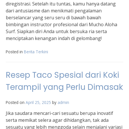
diregistrasi. Setelah itu tuntas, kamu hanya datang
dari antusiasme dan menikmati pengalaman
berselancar yang seru seru di bawah bawah
bimbingan instructor profesional dari Mucho Aloha
Surf. Siapkan diri Anda untuk bersuka ria serta
menciptakan kenangan indah di gelombang!
Posted in
Berita Terkini
Resep Taco Spesial dari Koki
Terampil yang Perlu Dimasak
Posted on
April 25, 2025
by
admin
Jika saudara mencari-cari sesuatu berupa inovatif
serta memikat selera agar dihidangkan, tak ada
sesuatu yang lebih menggoda selain menjalani variasi