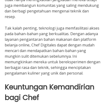
juga membangun komunitas yang saling mendukung
dan berbagi pengetahuan mengenai teknik dan
resep.
Tak kalah penting, teknologi juga memfasilitasi akses
pada bahan-bahan yang berkualitas. Dengan adanya
layanan pengantaran bahan makanan dan platform
belanja online, Chef Digitales dapat dengan mudah
mencari dan mendapatkan bahan-bahan yang
mungkin sulit ditemukan sebelumnya. Ini
memungkinkan mereka untuk bereksperimen dengan
berbagai rasa dan teknik, sehingga menciptakan
pengalaman kuliner yang unik dan personal.
Keuntungan Kemandirian
bagi Chef