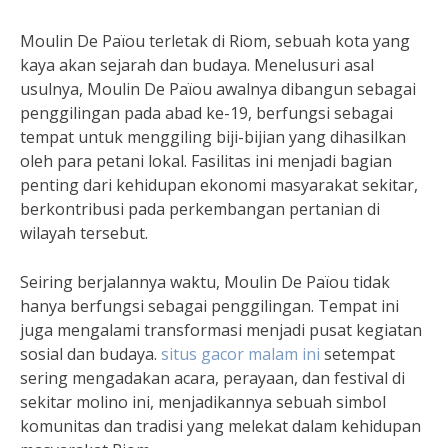
Moulin De Païou terletak di Riom, sebuah kota yang
kaya akan sejarah dan budaya. Menelusuri asal
usulnya, Moulin De Païou awalnya dibangun sebagai
penggilingan pada abad ke-19, berfungsi sebagai
tempat untuk menggiling biji-bijian yang dihasilkan
oleh para petani lokal. Fasilitas ini menjadi bagian
penting dari kehidupan ekonomi masyarakat sekitar,
berkontribusi pada perkembangan pertanian di
wilayah tersebut.
Seiring berjalannya waktu, Moulin De Païou tidak
hanya berfungsi sebagai penggilingan. Tempat ini
juga mengalami transformasi menjadi pusat kegiatan
sosial dan budaya.
situs gacor malam ini
setempat
sering mengadakan acara, perayaan, dan festival di
sekitar molino ini, menjadikannya sebuah simbol
komunitas dan tradisi yang melekat dalam kehidupan