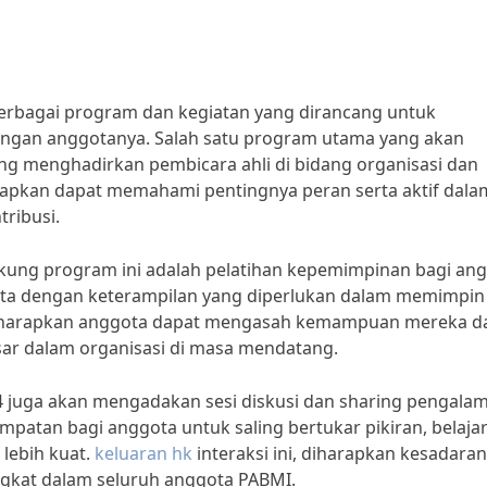
rbagai program dan kegiatan yang dirancang untuk
angan anggotanya. Salah satu program utama yang akan
ng menghadirkan pembicara ahli di bidang organisasi dan
arapkan dapat memahami pentingnya peran serta aktif dala
tribusi.
ukung program ini adalah pelatihan kepemimpinan bagi ang
erta dengan keterampilan yang diperlukan dalam memimpin
, diharapkan anggota dapat mengasah kemampuan mereka d
sar dalam organisasi di masa mendatang.
4 juga akan mengadakan sesi diskusi dan sharing pengala
patan bagi anggota untuk saling bertukar pikiran, belajar
lebih kuat.
keluaran hk
interaksi ini, diharapkan kesadara
gkat dalam seluruh anggota PABMI.