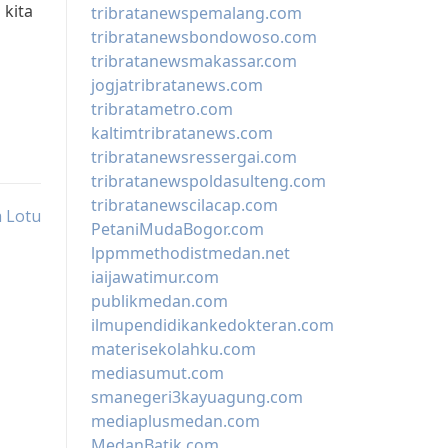
 kita
tribratanewspemalang.com
tribratanewsbondowoso.com
tribratanewsmakassar.com
jogjatribratanews.com
tribratametro.com
kaltimtribratanews.com
tribratanewsressergai.com
tribratanewspoldasulteng.com
tribratanewscilacap.com
a Lotu
PetaniMudaBogor.com
lppmmethodistmedan.net
iaijawatimur.com
publikmedan.com
ilmupendidikankedokteran.com
materisekolahku.com
mediasumut.com
smanegeri3kayuagung.com
mediaplusmedan.com
MedanBatik.com