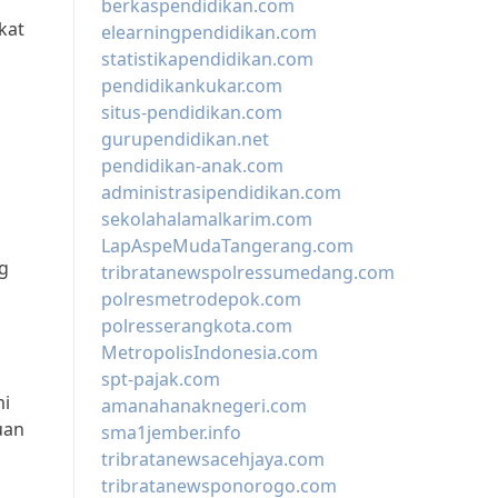
berkaspendidikan.com
kat
elearningpendidikan.com
statistikapendidikan.com
pendidikankukar.com
situs-pendidikan.com
gurupendidikan.net
pendidikan-anak.com
administrasipendidikan.com
sekolahalamalkarim.com
LapAspeMudaTangerang.com
g
tribratanewspolressumedang.com
polresmetrodepok.com
polresserangkota.com
MetropolisIndonesia.com
spt-pajak.com
mi
amanahanaknegeri.com
uan
sma1jember.info
tribratanewsacehjaya.com
tribratanewsponorogo.com