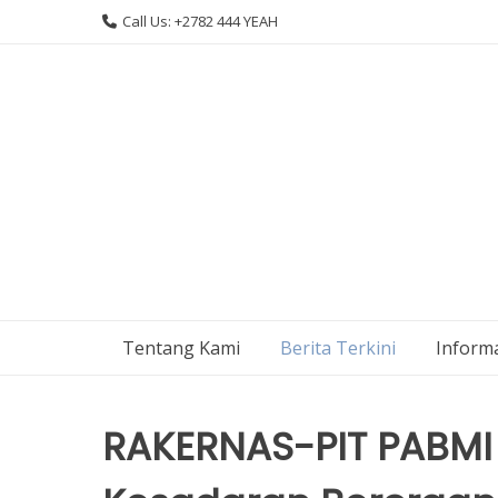
Skip
Call Us: +2782 444 YEAH
to
content
Tentang Kami
Berita Terkini
Informa
RAKERNAS-PIT PABM