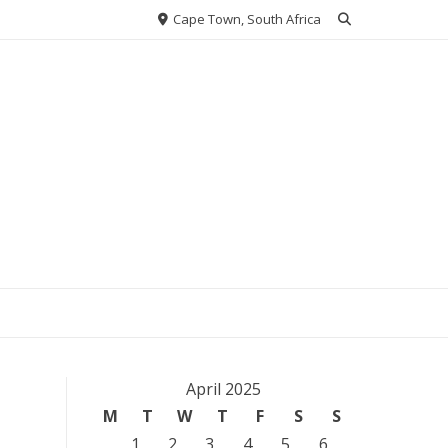
Cape Town, South Africa
April 2025
M
T
W
T
F
S
S
1
2
3
4
5
6