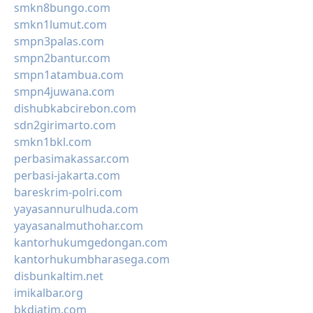
smkn8bungo.com
smkn1lumut.com
smpn3palas.com
smpn2bantur.com
smpn1atambua.com
smpn4juwana.com
dishubkabcirebon.com
sdn2girimarto.com
smkn1bkl.com
perbasimakassar.com
perbasi-jakarta.com
bareskrim-polri.com
yayasannurulhuda.com
yayasanalmuthohar.com
kantorhukumgedongan.com
kantorhukumbharasega.com
disbunkaltim.net
imikalbar.org
bkdjatim.com