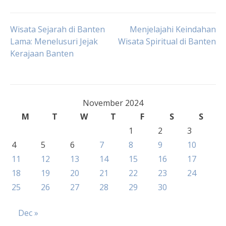
Post
Wisata Sejarah di Banten
Menjelajahi Keindahan
Lama: Menelusuri Jejak
Wisata Spiritual di Banten
Kerajaan Banten
navigation
November 2024
M
T
W
T
F
S
S
1
2
3
4
5
6
7
8
9
10
11
12
13
14
15
16
17
18
19
20
21
22
23
24
25
26
27
28
29
30
Dec »