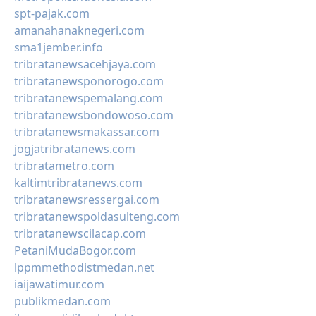
spt-pajak.com
amanahanaknegeri.com
sma1jember.info
tribratanewsacehjaya.com
tribratanewsponorogo.com
tribratanewspemalang.com
tribratanewsbondowoso.com
tribratanewsmakassar.com
jogjatribratanews.com
tribratametro.com
kaltimtribratanews.com
tribratanewsressergai.com
tribratanewspoldasulteng.com
tribratanewscilacap.com
PetaniMudaBogor.com
lppmmethodistmedan.net
iaijawatimur.com
publikmedan.com