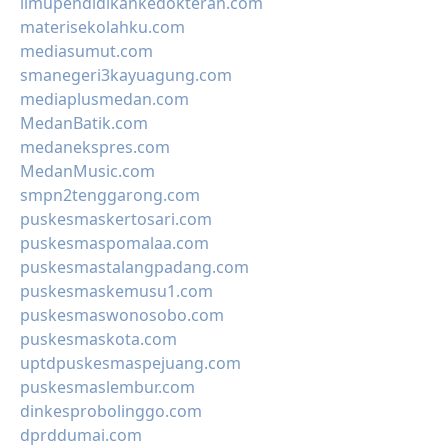
ilmupendidikankedokteran.com
materisekolahku.com
mediasumut.com
smanegeri3kayuagung.com
mediaplusmedan.com
MedanBatik.com
medanekspres.com
MedanMusic.com
smpn2tenggarong.com
puskesmaskertosari.com
puskesmaspomalaa.com
puskesmastalangpadang.com
puskesmaskemusu1.com
puskesmaswonosobo.com
puskesmaskota.com
uptdpuskesmaspejuang.com
puskesmaslembur.com
dinkesprobolinggo.com
dprddumai.com