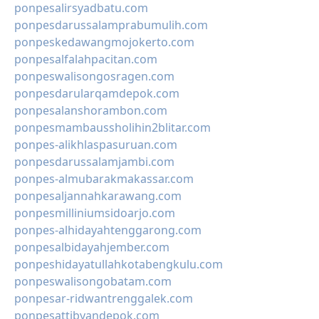
ponpesalirsyadbatu.com
ponpesdarussalamprabumulih.com
ponpeskedawangmojokerto.com
ponpesalfalahpacitan.com
ponpeswalisongosragen.com
ponpesdarularqamdepok.com
ponpesalanshorambon.com
ponpesmambaussholihin2blitar.com
ponpes-alikhlaspasuruan.com
ponpesdarussalamjambi.com
ponpes-almubarakmakassar.com
ponpesaljannahkarawang.com
ponpesmilliniumsidoarjo.com
ponpes-alhidayahtenggarong.com
ponpesalbidayahjember.com
ponpeshidayatullahkotabengkulu.com
ponpeswalisongobatam.com
ponpesar-ridwantrenggalek.com
ponpesattibyandepok.com