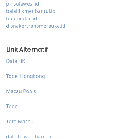
plnsulawesi.id
balaidikmenbantul.id
bhpmedan.id
disnakertransmerauke.id
Link Alternatif
Data HK
Togel Hongkong
Macau Pools
Togel
Toto Macau
data taiwan hari ini