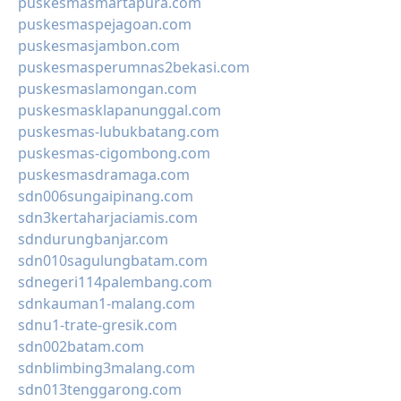
puskesmasmartapura.com
puskesmaspejagoan.com
puskesmasjambon.com
puskesmasperumnas2bekasi.com
puskesmaslamongan.com
puskesmasklapanunggal.com
puskesmas-lubukbatang.com
puskesmas-cigombong.com
puskesmasdramaga.com
sdn006sungaipinang.com
sdn3kertaharjaciamis.com
sdndurungbanjar.com
sdn010sagulungbatam.com
sdnegeri114palembang.com
sdnkauman1-malang.com
sdnu1-trate-gresik.com
sdn002batam.com
sdnblimbing3malang.com
sdn013tenggarong.com