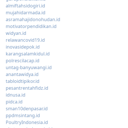
almiftahsidogiri.id
mujahidarmada.id
asramahajidonohudan.id
motivatorpendidikan.id
widyan.id
relawancovid19.id
inovasidepok.id
karangsalamkidul.id
polrescilacap.id
untag-banyuwangi.id
anantawidya.id
tabloidtipikor.id
pesantrentahfidz.id
idnusa.id
pidca.id
sman10denpasar.id
ppdmsintang.id
PoultryIndonesia.id