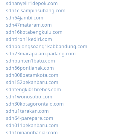
sdnanyelir1depok.com
sdn1cisampihsubang.com
sdn64jambi.com
sdn47mataram.com
sdn16kotabengkulu.com
sdntiron1kediri.com
sdnbojongsoang1kabbandung.com
sdn23marapalam-padang.com
sdnpunten1batu.com
sdn66pontianak.com
sdn008batamkota.com
sdn152pekanbaru.com
sdntengki01brebes.com
sdn1wonosobo.com
sdn30kotagorontalo.com
sdnu1tarakan.com
sdn64-parepare.com
sdn011pekanbaru.com
sdn1pinangbanjar.com