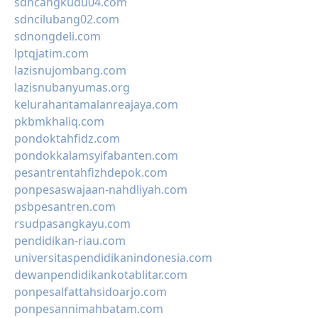
sdncangkudu04.com
sdncilubang02.com
sdnongdeli.com
lptqjatim.com
lazisnujombang.com
lazisnubanyumas.org
kelurahantamalanreajaya.com
pkbmkhaliq.com
pondoktahfidz.com
pondokkalamsyifabanten.com
pesantrentahfizhdepok.com
ponpesaswajaan-nahdliyah.com
psbpesantren.com
rsudpasangkayu.com
pendidikan-riau.com
universitaspendidikanindonesia.com
dewanpendidikankotablitar.com
ponpesalfattahsidoarjo.com
ponpesannimahbatam.com