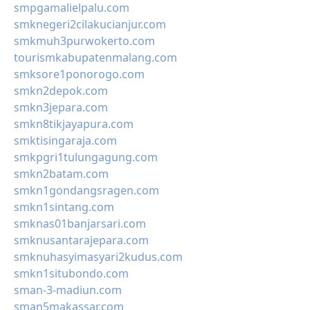
smpgamalielpalu.com
smknegeri2cilakucianjur.com
smkmuh3purwokerto.com
tourismkabupatenmalang.com
smksore1ponorogo.com
smkn2depok.com
smkn3jepara.com
smkn8tikjayapura.com
smktisingaraja.com
smkpgri1tulungagung.com
smkn2batam.com
smkn1gondangsragen.com
smkn1sintang.com
smknas01banjarsari.com
smknusantarajepara.com
smknuhasyimasyari2kudus.com
smkn1situbondo.com
sman-3-madiun.com
sman5makassar.com