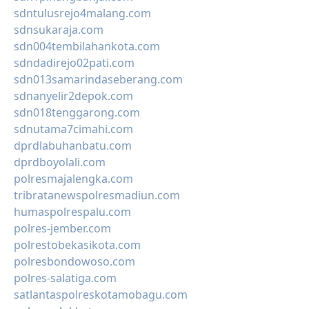
sdntulusrejo4malang.com
sdnsukaraja.com
sdn004tembilahankota.com
sdndadirejo02pati.com
sdn013samarindaseberang.com
sdnanyelir2depok.com
sdn018tenggarong.com
sdnutama7cimahi.com
dprdlabuhanbatu.com
dprdboyolali.com
polresmajalengka.com
tribratanewspolresmadiun.com
humaspolrespalu.com
polres-jember.com
polrestobekasikota.com
polresbondowoso.com
polres-salatiga.com
satlantaspolreskotamobagu.com