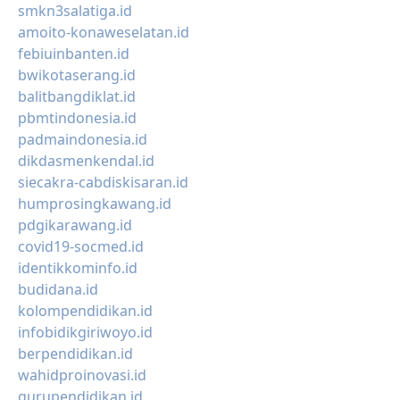
smkn3salatiga.id
amoito-konaweselatan.id
febiuinbanten.id
bwikotaserang.id
balitbangdiklat.id
pbmtindonesia.id
padmaindonesia.id
dikdasmenkendal.id
siecakra-cabdiskisaran.id
humprosingkawang.id
pdgikarawang.id
covid19-socmed.id
identikkominfo.id
budidana.id
kolompendidikan.id
infobidikgiriwoyo.id
berpendidikan.id
wahidproinovasi.id
gurupendidikan.id