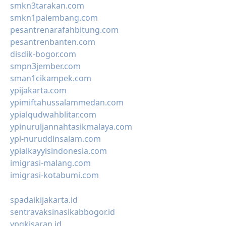
smkn3tarakan.com
smkn1palembang.com
pesantrenarafahbitung.com
pesantrenbanten.com
disdik-bogor.com
smpn3jember.com
sman1cikampek.com
ypijakarta.com
ypimiftahussalammedan.com
ypialqudwahblitar.com
ypinuruljannahtasikmalaya.com
ypi-nuruddinsalam.com
ypialkayyisindonesia.com
imigrasi-malang.com
imigrasi-kotabumi.com
spadaikijakarta.id
sentravaksinasikabbogor.id
ypqkisaran.id