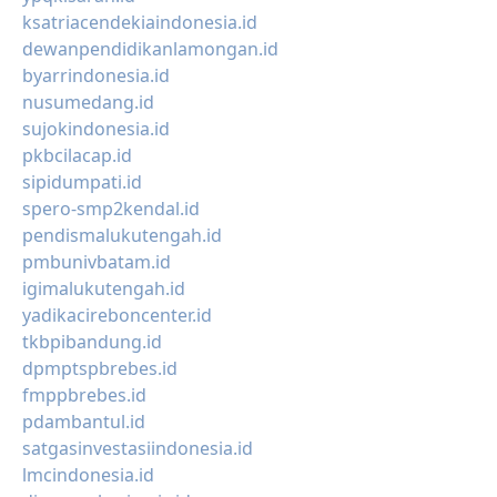
ksatriacendekiaindonesia.id
dewanpendidikanlamongan.id
byarrindonesia.id
nusumedang.id
sujokindonesia.id
pkbcilacap.id
sipidumpati.id
spero-smp2kendal.id
pendismalukutengah.id
pmbunivbatam.id
igimalukutengah.id
yadikacireboncenter.id
tkbpibandung.id
dpmptspbrebes.id
fmppbrebes.id
pdambantul.id
satgasinvestasiindonesia.id
lmcindonesia.id