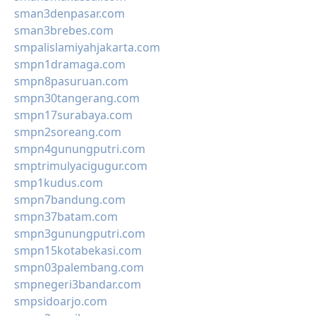
sman3denpasar.com
sman3brebes.com
smpalislamiyahjakarta.com
smpn1dramaga.com
smpn8pasuruan.com
smpn30tangerang.com
smpn17surabaya.com
smpn2soreang.com
smpn4gunungputri.com
smptrimulyacigugur.com
smp1kudus.com
smpn7bandung.com
smpn37batam.com
smpn3gunungputri.com
smpn15kotabekasi.com
smpn03palembang.com
smpnegeri3bandar.com
smpsidoarjo.com