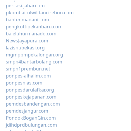
percasi-jabar.com
pkbmbaitulwildancirebon.com
bantenmadani.com
pengkottipekanbaru.com
baleluhurmanado.com
NewsJayapura.com
lazisnubekasi.org
mgmppmpekalongan.org
smpn4bantarbolang.com
smpn1prembun.net
ponpes-alhalim.com
ponpesnias.com
ponpesdarulafkar.org
ponpeskejapanan.com
pemdesbandengan.com
pemdesjangur.com
PondokBoganGin.com
jdihdprdbulungan.com