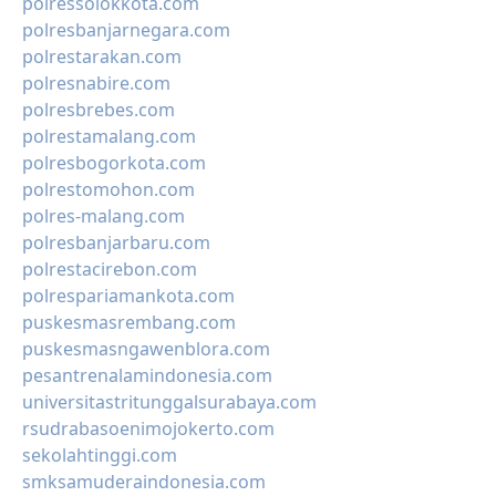
polressolokkota.com
polresbanjarnegara.com
polrestarakan.com
polresnabire.com
polresbrebes.com
polrestamalang.com
polresbogorkota.com
polrestomohon.com
polres-malang.com
polresbanjarbaru.com
polrestacirebon.com
polrespariamankota.com
puskesmasrembang.com
puskesmasngawenblora.com
pesantrenalamindonesia.com
universitastritunggalsurabaya.com
rsudrabasoenimojokerto.com
sekolahtinggi.com
smksamuderaindonesia.com