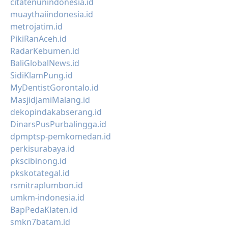
citatenunindonesia.id
muaythaiindonesia.id
metrojatim.id
PikiRanAceh.id
RadarKebumen.id
BaliGlobalNews.id
SidiKlamPung.id
MyDentistGorontalo.id
MasjidJamiMalang.id
dekopindakabserang.id
DinarsPusPurbalingga.id
dpmptsp-pemkomedan.id
perkisurabaya.id
pkscibinong.id
pkskotategal.id
rsmitraplumbon.id
umkm-indonesia.id
BapPedaKlaten.id
smkn7batam.id