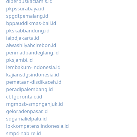
diperpuskaciamis.id
pkpssurabaya.id
spgdtpemalang.id
bppauddikmas-bali.id
pkskabbandung.id
iaipdjakarta.id
alwashliyahcirebon.id
penmadpandeglang.id
pksjambi.id
lembakum-indonesia.id
kajiansdgsindonesia.id
pemetaan-disdikaceh.id
peradipalembang.id
cbtgorontalo.id
mgmpsb-smpnganjuk.id
geloradenpasar.id
sdgamalielpalu.id
lpkkompetensiindonesia.id
smp4-nabire.id