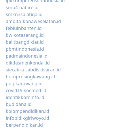
lpkkompetensiindonesia.id
smp4-nabire.id
smkn3salatiga.id
amoito-konaweselatan.id
febiuinbanten.id
bwikotaserang.id
balitbangdiklat.id
pbmtindonesia.id
padmaindonesia.id
dikdasmenkendal.id
siecakra-cabdiskisaran.id
humprosingkawang.id
pdgikarawang.id
covid19-socmed.id
identikkominfo.id
budidana.id
kolompendidikan.id
infobidikgiriwoyo.id
berpendidikan.id