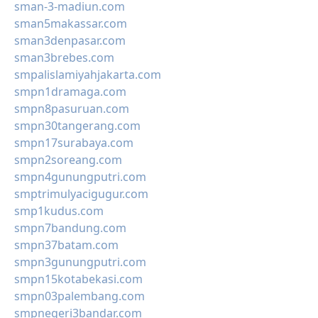
sman-3-madiun.com
sman5makassar.com
sman3denpasar.com
sman3brebes.com
smpalislamiyahjakarta.com
smpn1dramaga.com
smpn8pasuruan.com
smpn30tangerang.com
smpn17surabaya.com
smpn2soreang.com
smpn4gunungputri.com
smptrimulyacigugur.com
smp1kudus.com
smpn7bandung.com
smpn37batam.com
smpn3gunungputri.com
smpn15kotabekasi.com
smpn03palembang.com
smpnegeri3bandar.com