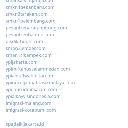
smansa-singaraja.com
smkn4pekanbaru.com
smkn3tarakan.com
smkn1palembang.com
pesantrenarafahbitung.com
pesantrenbanten.com
disdik-bogor.com
smpn3jember.com
sman1cikampek.com
ypijakarta.com
ypimiftahussalammedan.com
ypialqudwahblitar.com
ypinuruljannahtasikmalaya.com
ypi-nuruddinsalam.com
ypialkayyisindonesia.com
imigrasi-malang.com
imigrasi-kotabumi.com
spadaikijakarta.id