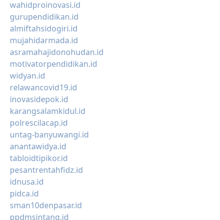
wahidproinovasi.id
gurupendidikan.id
almiftahsidogiri.id
mujahidarmada.id
asramahajidonohudan.id
motivatorpendidikan.id
widyan.id
relawancovid19.id
inovasidepok.id
karangsalamkidul.id
polrescilacap.id
untag-banyuwangi.id
anantawidya.id
tabloidtipikor.id
pesantrentahfidz.id
idnusa.id
pidca.id
sman10denpasar.id
ppdmsintang.id