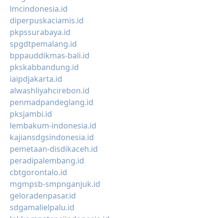
lmcindonesia.id
diperpuskaciamis.id
pkpssurabaya.id
spgdtpemalang.id
bppauddikmas-bali.id
pkskabbandung.id
iaipdjakarta.id
alwashliyahcirebon.id
penmadpandeglang.id
pksjambi.id
lembakum-indonesia.id
kajiansdgsindonesia.id
pemetaan-disdikaceh.id
peradipalembang.id
cbtgorontalo.id
mgmpsb-smpnganjuk.id
geloradenpasar.id
sdgamalielpalu.id