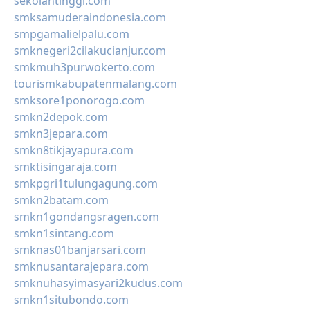
sekolahtinggi.com
smksamuderaindonesia.com
smpgamalielpalu.com
smknegeri2cilakucianjur.com
smkmuh3purwokerto.com
tourismkabupatenmalang.com
smksore1ponorogo.com
smkn2depok.com
smkn3jepara.com
smkn8tikjayapura.com
smktisingaraja.com
smkpgri1tulungagung.com
smkn2batam.com
smkn1gondangsragen.com
smkn1sintang.com
smknas01banjarsari.com
smknusantarajepara.com
smknuhasyimasyari2kudus.com
smkn1situbondo.com