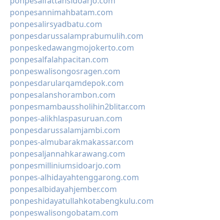
ponpesalfattahsidoarjo.com
ponpesannimahbatam.com
ponpesalirsyadbatu.com
ponpesdarussalamprabumulih.com
ponpeskedawangmojokerto.com
ponpesalfalahpacitan.com
ponpeswalisongosragen.com
ponpesdarularqamdepok.com
ponpesalanshorambon.com
ponpesmambaussholihin2blitar.com
ponpes-alikhlaspasuruan.com
ponpesdarussalamjambi.com
ponpes-almubarakmakassar.com
ponpesaljannahkarawang.com
ponpesmilliniumsidoarjo.com
ponpes-alhidayahtenggarong.com
ponpesalbidayahjember.com
ponpeshidayatullahkotabengkulu.com
ponpeswalisongobatam.com