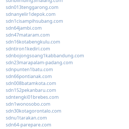
sdnblimbing3malang.com
sdn013tenggarong.com
sdnanyelir1depok.com
sdn1cisampihsubang.com
sdn64jambi.com
sdn47mataram.com
sdn16kotabengkulu.com
sdntiron1kediri.com
sdnbojongsoang1kabbandung.com
sdn23marapalam-padang.com
sdnpunten1batu.com
sdn66pontianak.com
sdn008batamkota.com
sdn152pekanbaru.com
sdntengki01brebes.com
sdn1wonosobo.com
sdn30kotagorontalo.com
sdnu1tarakan.com
sdn64-parepare.com