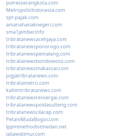
polresserangkota.com
MetropolisIndonesia.com
spt-pajak.com
amanahanaknegeri.com
sma1jember.info
tribratanewsacehjaya.com
tribratanewsponorogo.com
tribratanewspemalang.com
tribratanewsbondowoso.com
tribratanewsmakassar.com
jogjatribratanews.com
tribratametro.com
kaltimtribratanews.com
tribratanewsressergai.com
tribratanewspoldasulteng.com
tribratanewscilacap.com
PetaniMudaBogor.com
lppmmethodistmedan.net
iaijawatimur.com