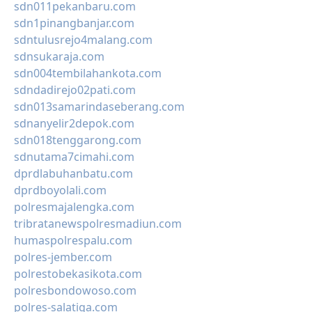
sdn011pekanbaru.com
sdn1pinangbanjar.com
sdntulusrejo4malang.com
sdnsukaraja.com
sdn004tembilahankota.com
sdndadirejo02pati.com
sdn013samarindaseberang.com
sdnanyelir2depok.com
sdn018tenggarong.com
sdnutama7cimahi.com
dprdlabuhanbatu.com
dprdboyolali.com
polresmajalengka.com
tribratanewspolresmadiun.com
humaspolrespalu.com
polres-jember.com
polrestobekasikota.com
polresbondowoso.com
polres-salatiga.com