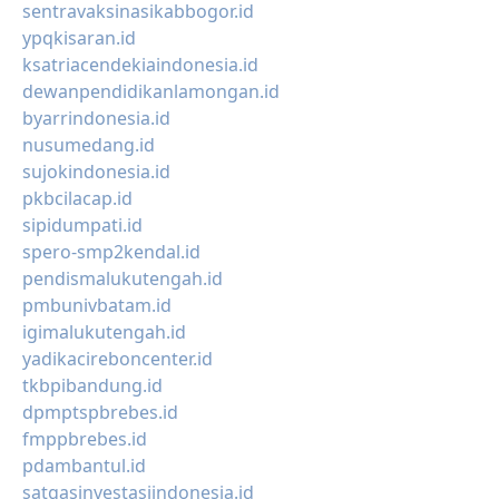
sentravaksinasikabbogor.id
ypqkisaran.id
ksatriacendekiaindonesia.id
dewanpendidikanlamongan.id
byarrindonesia.id
nusumedang.id
sujokindonesia.id
pkbcilacap.id
sipidumpati.id
spero-smp2kendal.id
pendismalukutengah.id
pmbunivbatam.id
igimalukutengah.id
yadikacireboncenter.id
tkbpibandung.id
dpmptspbrebes.id
fmppbrebes.id
pdambantul.id
satgasinvestasiindonesia.id