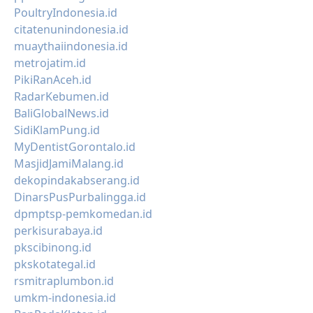
PoultryIndonesia.id
citatenunindonesia.id
muaythaiindonesia.id
metrojatim.id
PikiRanAceh.id
RadarKebumen.id
BaliGlobalNews.id
SidiKlamPung.id
MyDentistGorontalo.id
MasjidJamiMalang.id
dekopindakabserang.id
DinarsPusPurbalingga.id
dpmptsp-pemkomedan.id
perkisurabaya.id
pkscibinong.id
pkskotategal.id
rsmitraplumbon.id
umkm-indonesia.id