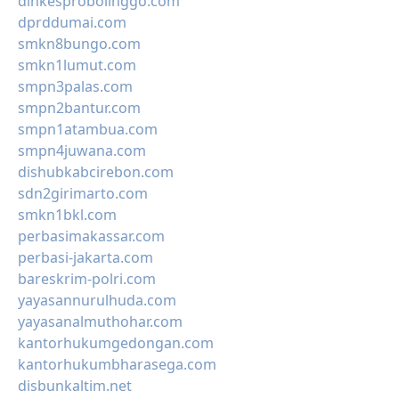
dinkesprobolinggo.com
dprddumai.com
smkn8bungo.com
smkn1lumut.com
smpn3palas.com
smpn2bantur.com
smpn1atambua.com
smpn4juwana.com
dishubkabcirebon.com
sdn2girimarto.com
smkn1bkl.com
perbasimakassar.com
perbasi-jakarta.com
bareskrim-polri.com
yayasannurulhuda.com
yayasanalmuthohar.com
kantorhukumgedongan.com
kantorhukumbharasega.com
disbunkaltim.net