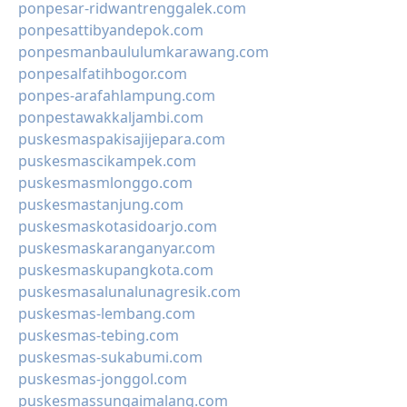
ponpesar-ridwantrenggalek.com
ponpesattibyandepok.com
ponpesmanbaululumkarawang.com
ponpesalfatihbogor.com
ponpes-arafahlampung.com
ponpestawakkaljambi.com
puskesmaspakisajijepara.com
puskesmascikampek.com
puskesmasmlonggo.com
puskesmastanjung.com
puskesmaskotasidoarjo.com
puskesmaskaranganyar.com
puskesmaskupangkota.com
puskesmasalunalunagresik.com
puskesmas-lembang.com
puskesmas-tebing.com
puskesmas-sukabumi.com
puskesmas-jonggol.com
puskesmassungaimalang.com