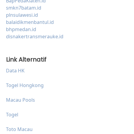
BapPedaKlaten.id
smkn7batam.id
plnsulawesi.id
balaidikmenbantul.id
bhpmedan.id
disnakertransmerauke.id
Link Alternatif
Data HK
Togel Hongkong
Macau Pools
Togel
Toto Macau