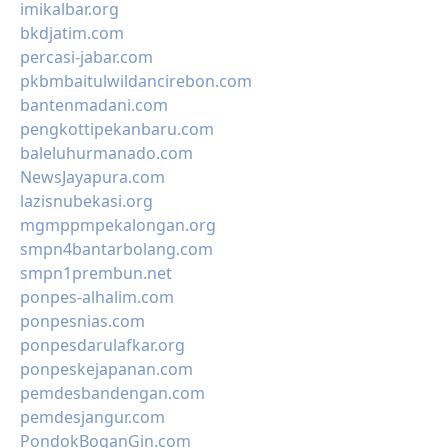
imikalbar.org
bkdjatim.com
percasi-jabar.com
pkbmbaitulwildancirebon.com
bantenmadani.com
pengkottipekanbaru.com
baleluhurmanado.com
NewsJayapura.com
lazisnubekasi.org
mgmppmpekalongan.org
smpn4bantarbolang.com
smpn1prembun.net
ponpes-alhalim.com
ponpesnias.com
ponpesdarulafkar.org
ponpeskejapanan.com
pemdesbandengan.com
pemdesjangur.com
PondokBoganGin.com