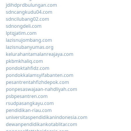
jdihdprdbulungan.com
sdncangkudu04.com
sdncilubang02.com
sdnongdeli.com
lptqjatim.com
lazisnujombang.com
lazisnubanyumas.org
kelurahantamalanreajaya.com
pkbmkhaliq.com
pondoktahfidz.com
pondokkalamsyifabanten.com
pesantrentahfizhdepok.com
ponpesaswajaan-nahdliyah.com
psbpesantren.com
rsudpasangkayu.com
pendidikan-riau.com
universitaspendidikanindonesia.com
dewanpendidikankotablitar.com