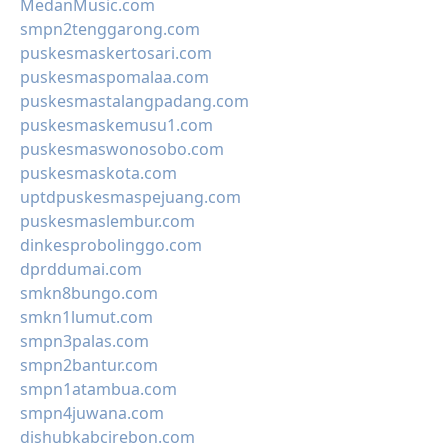
MedanMusic.com
smpn2tenggarong.com
puskesmaskertosari.com
puskesmaspomalaa.com
puskesmastalangpadang.com
puskesmaskemusu1.com
puskesmaswonosobo.com
puskesmaskota.com
uptdpuskesmaspejuang.com
puskesmaslembur.com
dinkesprobolinggo.com
dprddumai.com
smkn8bungo.com
smkn1lumut.com
smpn3palas.com
smpn2bantur.com
smpn1atambua.com
smpn4juwana.com
dishubkabcirebon.com