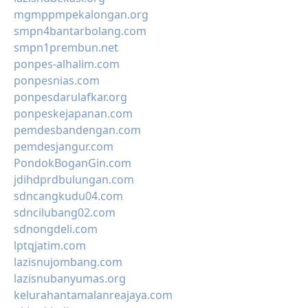
mgmppmpekalongan.org
smpn4bantarbolang.com
smpn1prembun.net
ponpes-alhalim.com
ponpesnias.com
ponpesdarulafkar.org
ponpeskejapanan.com
pemdesbandengan.com
pemdesjangur.com
PondokBoganGin.com
jdihdprdbulungan.com
sdncangkudu04.com
sdncilubang02.com
sdnongdeli.com
lptqjatim.com
lazisnujombang.com
lazisnubanyumas.org
kelurahantamalanreajaya.com