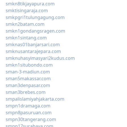
smkn8tikjayapura.com
smktisingaraja.com
smkpgri1tulungagung.com
smkn2batam.com
smkn1gondangsragen.com
smkn1sintang.com
smknas01banjarsari.com
smknusantarajepara.com
smknuhasyimasyari2kudus.com
smkn1situbondo.com
sman-3-madiun.com
sman5makassar.com
sman3denpasar.com
sman3brebes.com
smpalislamiyahjakarta.com
smpn1dramaga.com
smpn8pasuruan.com
smpn30tangerang.com
smpn17surabaya.com