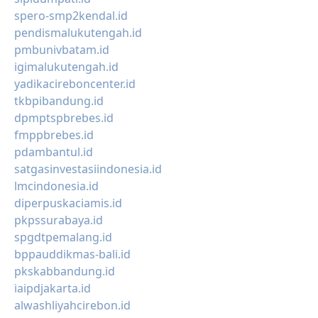
spero-smp2kendal.id
pendismalukutengah.id
pmbunivbatam.id
igimalukutengah.id
yadikacireboncenter.id
tkbpibandung.id
dpmptspbrebes.id
fmppbrebes.id
pdambantul.id
satgasinvestasiindonesia.id
lmcindonesia.id
diperpuskaciamis.id
pkpssurabaya.id
spgdtpemalang.id
bppauddikmas-bali.id
pkskabbandung.id
iaipdjakarta.id
alwashliyahcirebon.id