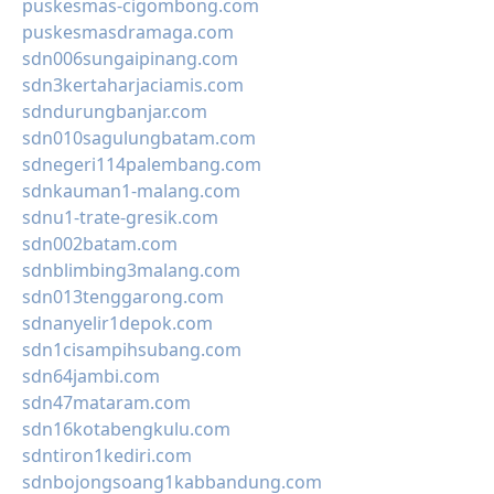
puskesmas-cigombong.com
puskesmasdramaga.com
sdn006sungaipinang.com
sdn3kertaharjaciamis.com
sdndurungbanjar.com
sdn010sagulungbatam.com
sdnegeri114palembang.com
sdnkauman1-malang.com
sdnu1-trate-gresik.com
sdn002batam.com
sdnblimbing3malang.com
sdn013tenggarong.com
sdnanyelir1depok.com
sdn1cisampihsubang.com
sdn64jambi.com
sdn47mataram.com
sdn16kotabengkulu.com
sdntiron1kediri.com
sdnbojongsoang1kabbandung.com