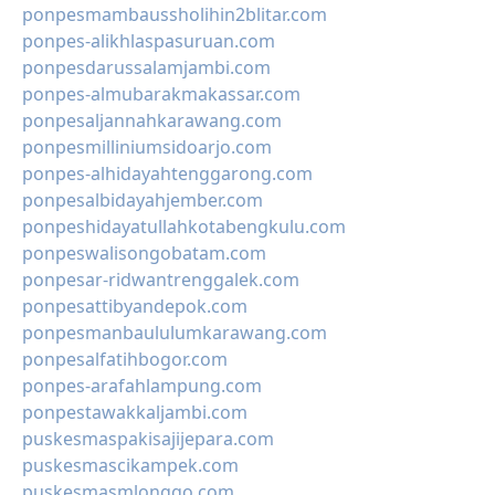
ponpesmambaussholihin2blitar.com
ponpes-alikhlaspasuruan.com
ponpesdarussalamjambi.com
ponpes-almubarakmakassar.com
ponpesaljannahkarawang.com
ponpesmilliniumsidoarjo.com
ponpes-alhidayahtenggarong.com
ponpesalbidayahjember.com
ponpeshidayatullahkotabengkulu.com
ponpeswalisongobatam.com
ponpesar-ridwantrenggalek.com
ponpesattibyandepok.com
ponpesmanbaululumkarawang.com
ponpesalfatihbogor.com
ponpes-arafahlampung.com
ponpestawakkaljambi.com
puskesmaspakisajijepara.com
puskesmascikampek.com
puskesmasmlonggo.com