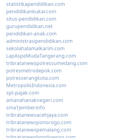
statistikapendidikan.com
pendidikankukar.com
situs-pendidikan.com
gurupendidikan.net
pendidikan-anak.com
administrasipendidikan.com
sekolahalamalkarim.com
LapAspeMudaTangerang.com
tribratanewspolressumedang.com
polresmetrodepok.com
polresserangkota.com
MetropolisIndonesia.com
spt-pajak.com
amanahanaknegeri.com
sma1jember.info
tribratanewsacehjaya.com
tribratanewsponorogo.com
tribratanewspemalang.com
tribratanewsbondowoso.com