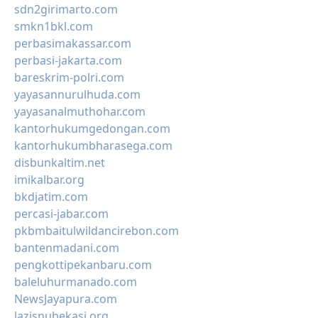
sdn2girimarto.com
smkn1bkl.com
perbasimakassar.com
perbasi-jakarta.com
bareskrim-polri.com
yayasannurulhuda.com
yayasanalmuthohar.com
kantorhukumgedongan.com
kantorhukumbharasega.com
disbunkaltim.net
imikalbar.org
bkdjatim.com
percasi-jabar.com
pkbmbaitulwildancirebon.com
bantenmadani.com
pengkottipekanbaru.com
baleluhurmanado.com
NewsJayapura.com
lazisnubekasi.org