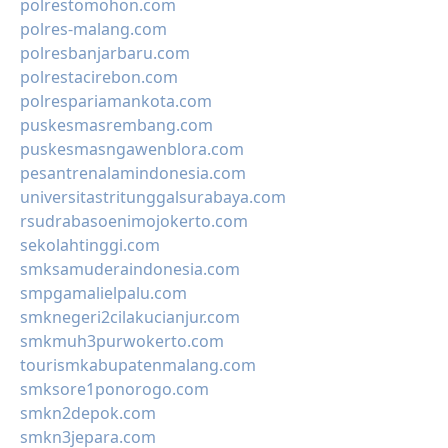
polrestomohon.com
polres-malang.com
polresbanjarbaru.com
polrestacirebon.com
polrespariamankota.com
puskesmasrembang.com
puskesmasngawenblora.com
pesantrenalamindonesia.com
universitastritunggalsurabaya.com
rsudrabasoenimojokerto.com
sekolahtinggi.com
smksamuderaindonesia.com
smpgamalielpalu.com
smknegeri2cilakucianjur.com
smkmuh3purwokerto.com
tourismkabupatenmalang.com
smksore1ponorogo.com
smkn2depok.com
smkn3jepara.com