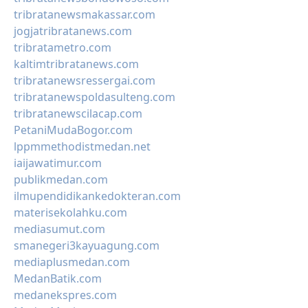
tribratanewsmakassar.com
jogjatribratanews.com
tribratametro.com
kaltimtribratanews.com
tribratanewsressergai.com
tribratanewspoldasulteng.com
tribratanewscilacap.com
PetaniMudaBogor.com
lppmmethodistmedan.net
iaijawatimur.com
publikmedan.com
ilmupendidikankedokteran.com
materisekolahku.com
mediasumut.com
smanegeri3kayuagung.com
mediaplusmedan.com
MedanBatik.com
medanekspres.com