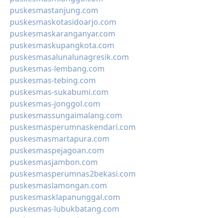
puskesmastanjung.com
puskesmaskotasidoarjo.com
puskesmaskaranganyar.com
puskesmaskupangkota.com
puskesmasalunalunagresik.com
puskesmas-lembang.com
puskesmas-tebing.com
puskesmas-sukabumi.com
puskesmas-jonggol.com
puskesmassungaimalang.com
puskesmasperumnaskendari.com
puskesmasmartapura.com
puskesmaspejagoan.com
puskesmasjambon.com
puskesmasperumnas2bekasi.com
puskesmaslamongan.com
puskesmasklapanunggal.com
puskesmas-lubukbatang.com