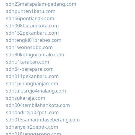
sdn23marapalam-padang.com
sdnpunten1batu.com
sdn66pontianak.com
sdn008batamkota.com
sdn152pekanbaru.com
sdntengki01brebes.com
sdn1wonosobo.com
sdn30kotagorontalo.com
sdnu1tarakan.com
sdn64-parepare.com
sdn011pekanbaru.com
sdn1pinangbanjar.com
sdntulusrejo4malang.com
sdnsukaraja.com
sdn004tembilahankota.com
sdndadirejo02pati.com
sdn013samarindaseberang.com
sdnanyelir2depok.com
sdn018tenggarong.com