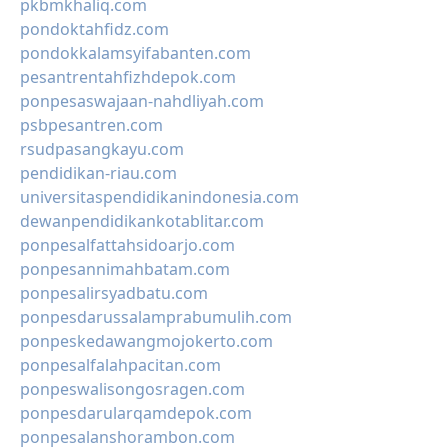
pkbmkhaliq.com
pondoktahfidz.com
pondokkalamsyifabanten.com
pesantrentahfizhdepok.com
ponpesaswajaan-nahdliyah.com
psbpesantren.com
rsudpasangkayu.com
pendidikan-riau.com
universitaspendidikanindonesia.com
dewanpendidikankotablitar.com
ponpesalfattahsidoarjo.com
ponpesannimahbatam.com
ponpesalirsyadbatu.com
ponpesdarussalamprabumulih.com
ponpeskedawangmojokerto.com
ponpesalfalahpacitan.com
ponpeswalisongosragen.com
ponpesdarularqamdepok.com
ponpesalanshorambon.com