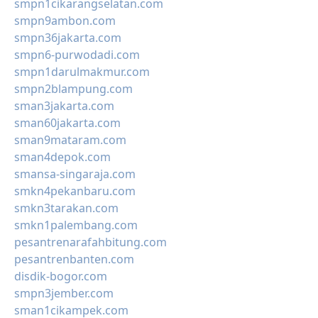
smpn1cikarangselatan.com
smpn9ambon.com
smpn36jakarta.com
smpn6-purwodadi.com
smpn1darulmakmur.com
smpn2blampung.com
sman3jakarta.com
sman60jakarta.com
sman9mataram.com
sman4depok.com
smansa-singaraja.com
smkn4pekanbaru.com
smkn3tarakan.com
smkn1palembang.com
pesantrenarafahbitung.com
pesantrenbanten.com
disdik-bogor.com
smpn3jember.com
sman1cikampek.com