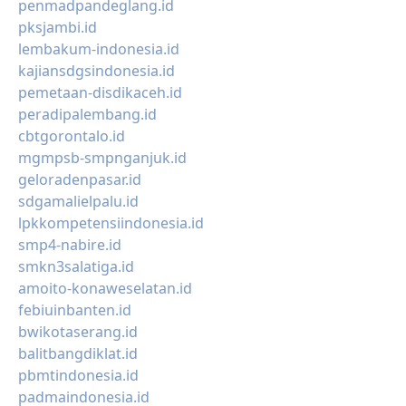
penmadpandeglang.id
pksjambi.id
lembakum-indonesia.id
kajiansdgsindonesia.id
pemetaan-disdikaceh.id
peradipalembang.id
cbtgorontalo.id
mgmpsb-smpnganjuk.id
geloradenpasar.id
sdgamalielpalu.id
lpkkompetensiindonesia.id
smp4-nabire.id
smkn3salatiga.id
amoito-konaweselatan.id
febiuinbanten.id
bwikotaserang.id
balitbangdiklat.id
pbmtindonesia.id
padmaindonesia.id