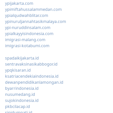
ypijakarta.com
ypimiftahussalammedan.com
ypialqudwahblitar.com
ypinuruljannahtasikmalaya.com
ypi-nuruddinsalam.com
ypialkayyisindonesia.com
imigrasi-malang.com
imigrasi-kotabumi.com
spadaikijakarta.id
sentravaksinasikabbogor.id
ypqkisaran.id
ksatriacendekiaindonesia.id
dewanpendidikanlamongan.id
byarrindonesia.id
nusumedang.id
sujokindonesia.id
pkbcilacap.id
sipidumpati.id