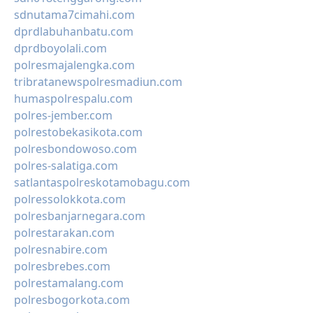
sdnutama7cimahi.com
dprdlabuhanbatu.com
dprdboyolali.com
polresmajalengka.com
tribratanewspolresmadiun.com
humaspolrespalu.com
polres-jember.com
polrestobekasikota.com
polresbondowoso.com
polres-salatiga.com
satlantaspolreskotamobagu.com
polressolokkota.com
polresbanjarnegara.com
polrestarakan.com
polresnabire.com
polresbrebes.com
polrestamalang.com
polresbogorkota.com