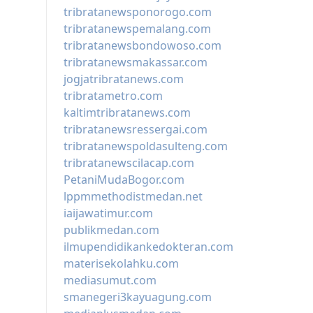
tribratanewsponorogo.com
tribratanewspemalang.com
tribratanewsbondowoso.com
tribratanewsmakassar.com
jogjatribratanews.com
tribratametro.com
kaltimtribratanews.com
tribratanewsressergai.com
tribratanewspoldasulteng.com
tribratanewscilacap.com
PetaniMudaBogor.com
lppmmethodistmedan.net
iaijawatimur.com
publikmedan.com
ilmupendidikankedokteran.com
materisekolahku.com
mediasumut.com
smanegeri3kayuagung.com