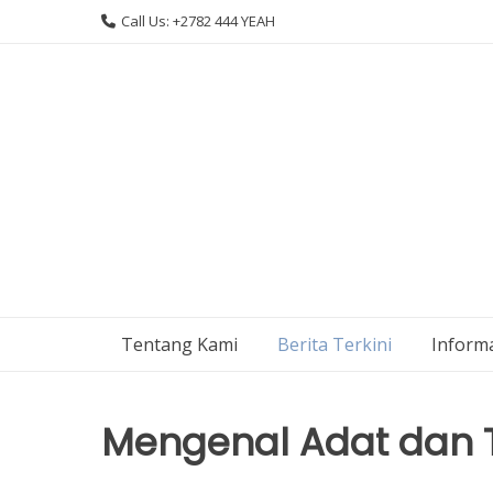
Skip
Call Us: +2782 444 YEAH
to
content
Tentang Kami
Berita Terkini
Informa
Mengenal Adat dan 