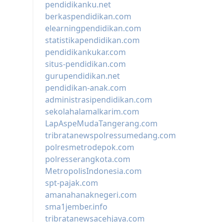
pendidikanku.net
berkaspendidikan.com
elearningpendidikan.com
statistikapendidikan.com
pendidikankukar.com
situs-pendidikan.com
gurupendidikan.net
pendidikan-anak.com
administrasipendidikan.com
sekolahalamalkarim.com
LapAspeMudaTangerang.com
tribratanewspolressumedang.com
polresmetrodepok.com
polresserangkota.com
MetropolisIndonesia.com
spt-pajak.com
amanahanaknegeri.com
sma1jember.info
tribratanewsacehjaya.com