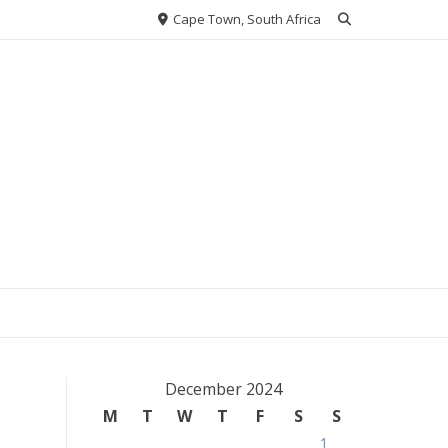
Cape Town, South Africa
December 2024
M
T
W
T
F
S
S
1