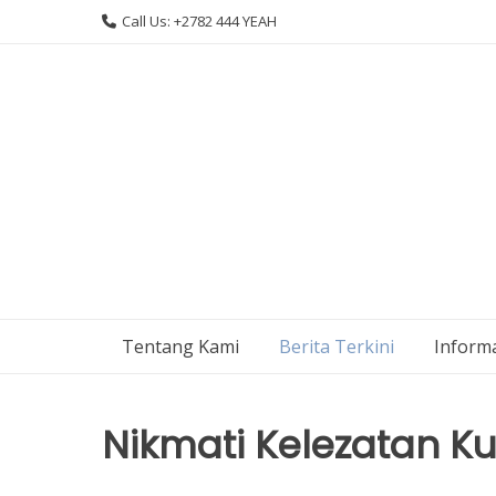
Skip
Call Us: +2782 444 YEAH
to
content
Tentang Kami
Berita Terkini
Informa
Nikmati Kelezatan Ku