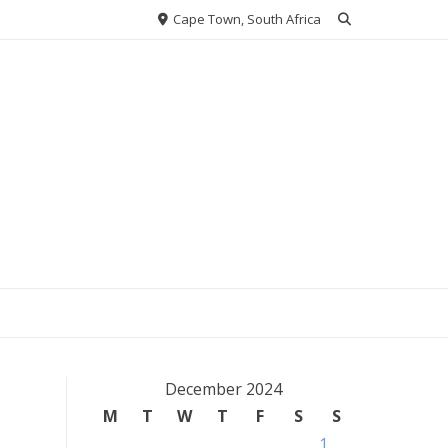
Cape Town, South Africa
December 2024
M
T
W
T
F
S
S
1