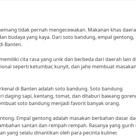
n memang tidak pernah mengecewakan. Makanan khas daerah
ah dan budaya yang kaya. Dari soto bandung, empal gentong,
di Banten.
emiliki cita rasa yang unik dan berbeda dari daerah lain d
onal seperti ketumbar, kunyit, dan jahe membuat masaka
erkenal di Banten adalah soto bandung. Soto bandung
i daging sapi, kentang, tomat, dan ditaburi bawang goren
membuat soto bandung menjadi favorit banyak orang.
l gentong. Empal gentong adalah masakan berbahan dasar d
tambahan santan dan rempah-rempah. Rasanya yang gurih
yang selalu dinantikan oleh para pecinta kuliner.