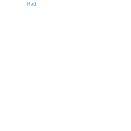
Post
Hati
navigation