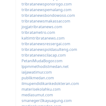
tribratanewsponorogo.com
tribratanewspemalang.com
tribratanewsbondowoso.com
tribratanewsmakassar.com
jogjatribratanews.com
tribratametro.com
kaltimtribratanews.com
tribratanewsressergai.com
tribratanewspoldasulteng.com
tribratanewscilacap.com
PetaniMudaBogor.com
lppmmethodistmedan.net
iaijawatimur.com
publikmedan.com
ilmupendidikankedokteran.com
materisekolahku.com
mediasumut.com
smanegeri3kayuagung.com