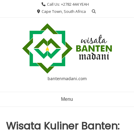
Skip
Call Us: +2782 444 YEAH
to
Cape Town, South Africa
content
bantenmadani.com
Menu
Wisata Kuliner Banten: