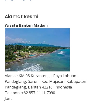
Alamat Resmi
Wisata Banten Madani
Alamat:
KM 03 Kuranten, Jl. Raya Labuan –
Pandeglang, Saruni, Kec. Majasari, Kabupaten
Pandeglang, Banten 42216, Indonesia.
Telepon:
+62 857-1111-7090
Jam: