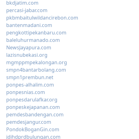
bkdjatim.com
percasi-jabar.com
pkbmbaitulwildancirebon.com
bantenmadani.com
pengkottipekanbaru.com
baleluhurmanado.com
NewsJayapura.com
lazisnubekasi.org
mgmppmpekalongan.org
smpn4bantarbolang.com
smpn1prembun.net
ponpes-alhalim.com
ponpesnias.com
ponpesdarulafkar.org
ponpeskejapanan.com
pemdesbandengan.com
pemdesjangur.com
PondokBoganGin.com
jdihdprdbulungan.com