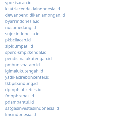
ypqkisaran.id
ksatriacendekiaindonesia.id
dewanpendidikanlamongan.id
byarrindonesia.id
nusumedang.id
sujokindonesia.id
pkbcilacap.id
sipidumpati.id
spero-smp2kendal.id
pendismalukutengah.id
pmbunivbatam.id
igimalukutengah.id
yadikacireboncenter.id
tkbpibandung.id
dpmptspbrebes.id
fmppbrebes.id
pdambantul.id
satgasinvestasiindonesia.id
lmcindonesia.id