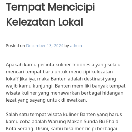
Tempat Mencicipi
Kelezatan Lokal
Posted on
December 13, 2024
by
admin
Apakah kamu pecinta kuliner Indonesia yang selalu
mencari tempat baru untuk mencicipi kelezatan
lokal? Jika iya, maka Banten adalah destinasi yang
wajib kamu kunjungi! Banten memiliki banyak tempat
wisata kuliner yang menawarkan berbagai hidangan
lezat yang sayang untuk dilewatkan.
Salah satu tempat wisata kuliner Banten yang harus
kamu coba adalah Warung Makan Sunda Bu Eha di
Kota Serang. Disini, kamu bisa mencicipi berbagai