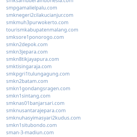
smksamuderaindonesia.com
smpgamalielpalu.com
smknegeri2cilakucianjur.com
smkmuh3purwokerto.com
tourismkabupatenmalang.com
smksore1ponorogo.com
smkn2depok.com
smkn3jepara.com
smkn8tikjayapura.com
smktisingaraja.com
smkpgri1tulungagung.com
smkn2batam.com
smkn1gondangsragen.com
smkn1sintang.com
smknas01banjarsari.com
smknusantarajepara.com
smknuhasyimasyari2kudus.com
smkn1situbondo.com
sman-3-madiun.com