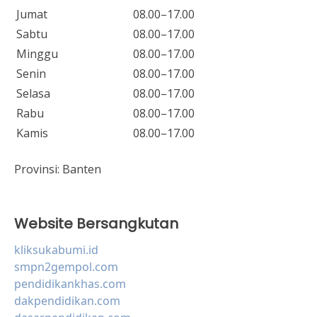
Jumat
08.00–17.00
Sabtu
08.00–17.00
Minggu
08.00–17.00
Senin
08.00–17.00
Selasa
08.00–17.00
Rabu
08.00–17.00
Kamis
08.00–17.00
Provinsi:
Banten
Website Bersangkutan
kliksukabumi.id
smpn2gempol.com
pendidikankhas.com
dakpendidikan.com