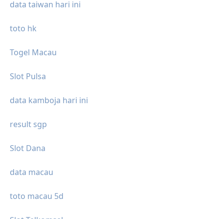
data taiwan hari ini
toto hk
Togel Macau
Slot Pulsa
data kamboja hari ini
result sgp
Slot Dana
data macau
toto macau 5d