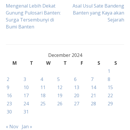
Post
Mengenal Lebih Dekat
Asal Usul Sate Bandeng
Gunung Pulosari Banten:
Banten yang Kaya akan
Surga Tersembunyi di
Sejarah
navigation
Bumi Banten
December 2024
M
T
W
T
F
S
S
1
2
3
4
5
6
7
8
9
10
11
12
13
14
15
16
17
18
19
20
21
22
23
24
25
26
27
28
29
30
31
« Nov
Jan »