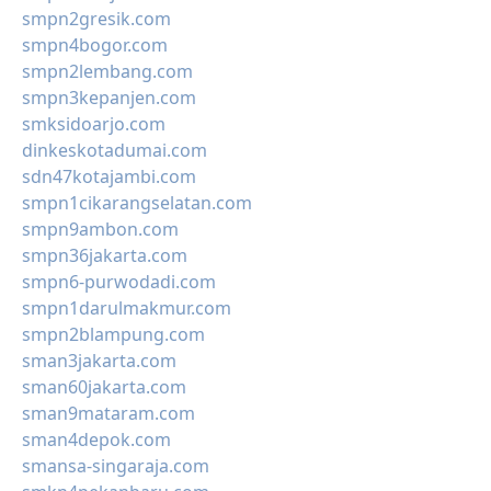
smpn2gresik.com
smpn4bogor.com
smpn2lembang.com
smpn3kepanjen.com
smksidoarjo.com
dinkeskotadumai.com
sdn47kotajambi.com
smpn1cikarangselatan.com
smpn9ambon.com
smpn36jakarta.com
smpn6-purwodadi.com
smpn1darulmakmur.com
smpn2blampung.com
sman3jakarta.com
sman60jakarta.com
sman9mataram.com
sman4depok.com
smansa-singaraja.com