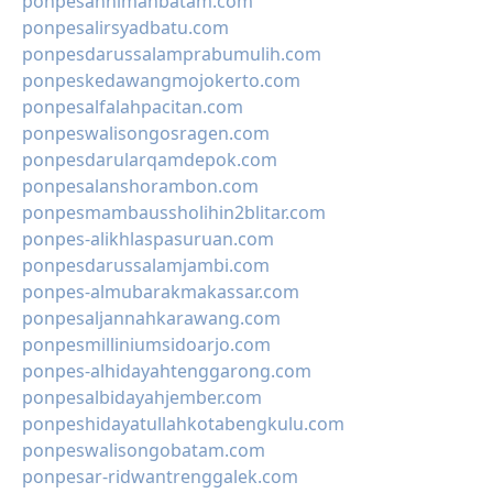
ponpesannimahbatam.com
ponpesalirsyadbatu.com
ponpesdarussalamprabumulih.com
ponpeskedawangmojokerto.com
ponpesalfalahpacitan.com
ponpeswalisongosragen.com
ponpesdarularqamdepok.com
ponpesalanshorambon.com
ponpesmambaussholihin2blitar.com
ponpes-alikhlaspasuruan.com
ponpesdarussalamjambi.com
ponpes-almubarakmakassar.com
ponpesaljannahkarawang.com
ponpesmilliniumsidoarjo.com
ponpes-alhidayahtenggarong.com
ponpesalbidayahjember.com
ponpeshidayatullahkotabengkulu.com
ponpeswalisongobatam.com
ponpesar-ridwantrenggalek.com