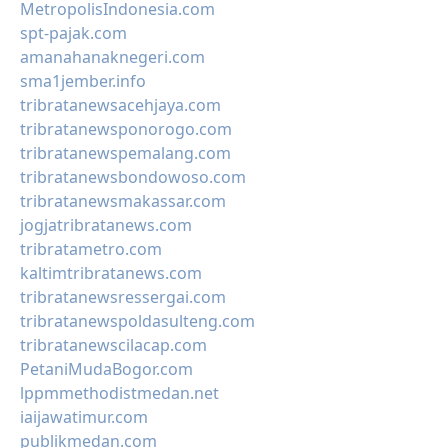
MetropolisIndonesia.com
spt-pajak.com
amanahanaknegeri.com
sma1jember.info
tribratanewsacehjaya.com
tribratanewsponorogo.com
tribratanewspemalang.com
tribratanewsbondowoso.com
tribratanewsmakassar.com
jogjatribratanews.com
tribratametro.com
kaltimtribratanews.com
tribratanewsressergai.com
tribratanewspoldasulteng.com
tribratanewscilacap.com
PetaniMudaBogor.com
lppmmethodistmedan.net
iaijawatimur.com
publikmedan.com