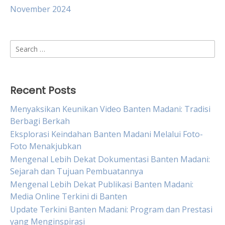
November 2024
Search
for:
Recent Posts
Menyaksikan Keunikan Video Banten Madani: Tradisi
Berbagi Berkah
Eksplorasi Keindahan Banten Madani Melalui Foto-
Foto Menakjubkan
Mengenal Lebih Dekat Dokumentasi Banten Madani:
Sejarah dan Tujuan Pembuatannya
Mengenal Lebih Dekat Publikasi Banten Madani:
Media Online Terkini di Banten
Update Terkini Banten Madani: Program dan Prestasi
yang Menginspirasi