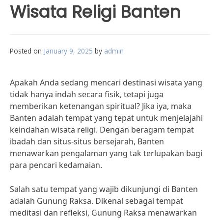
Wisata Religi Banten
Posted on
January 9, 2025
by
admin
Apakah Anda sedang mencari destinasi wisata yang
tidak hanya indah secara fisik, tetapi juga
memberikan ketenangan spiritual? Jika iya, maka
Banten adalah tempat yang tepat untuk menjelajahi
keindahan wisata religi. Dengan beragam tempat
ibadah dan situs-situs bersejarah, Banten
menawarkan pengalaman yang tak terlupakan bagi
para pencari kedamaian.
Salah satu tempat yang wajib dikunjungi di Banten
adalah Gunung Raksa. Dikenal sebagai tempat
meditasi dan refleksi, Gunung Raksa menawarkan