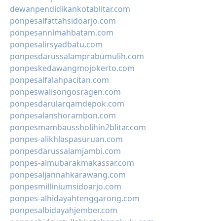
dewanpendidikankotablitar.com
ponpesalfattahsidoarjo.com
ponpesannimahbatam.com
ponpesalirsyadbatu.com
ponpesdarussalamprabumulih.com
ponpeskedawangmojokerto.com
ponpesalfalahpacitan.com
ponpeswalisongosragen.com
ponpesdarularqamdepok.com
ponpesalanshorambon.com
ponpesmambaussholihin2blitar.com
ponpes-alikhlaspasuruan.com
ponpesdarussalamjambi.com
ponpes-almubarakmakassar.com
ponpesaljannahkarawang.com
ponpesmilliniumsidoarjo.com
ponpes-alhidayahtenggarong.com
ponpesalbidayahjember.com