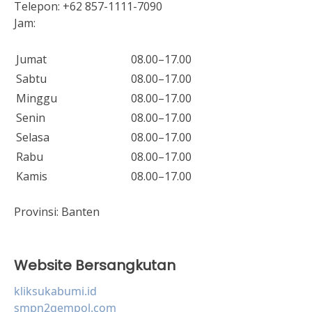
Telepon:
+62 857-1111-7090
Jam:
Jumat
08.00–17.00
Sabtu
08.00–17.00
Minggu
08.00–17.00
Senin
08.00–17.00
Selasa
08.00–17.00
Rabu
08.00–17.00
Kamis
08.00–17.00
Provinsi:
Banten
Website Bersangkutan
kliksukabumi.id
smpn2gempol.com