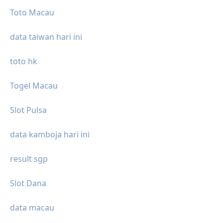
Toto Macau
data taiwan hari ini
toto hk
Togel Macau
Slot Pulsa
data kamboja hari ini
result sgp
Slot Dana
data macau