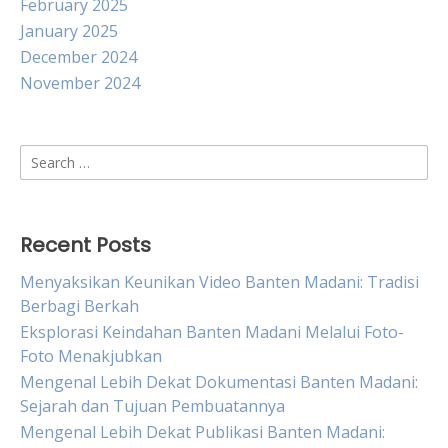
February 2025
January 2025
December 2024
November 2024
Search
for:
Recent Posts
Menyaksikan Keunikan Video Banten Madani: Tradisi
Berbagi Berkah
Eksplorasi Keindahan Banten Madani Melalui Foto-
Foto Menakjubkan
Mengenal Lebih Dekat Dokumentasi Banten Madani:
Sejarah dan Tujuan Pembuatannya
Mengenal Lebih Dekat Publikasi Banten Madani: