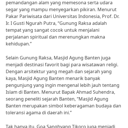
pemandangan alam yang memesona serta udara
segar yang mampu menyegarkan pikiran. Menurut
Pakar Pariwisata dari Universitas Indonesia, Prof. Dr.
Ir. I Gusti Ngurah Putra, “Gunung Raksa adalah
tempat yang sangat cocok untuk menjalani
perjalanan spiritual dan merenungkan makna
kehidupan.”
Selain Gunung Raksa, Masjid Agung Banten juga
menjadi destinasi favorit bagi para wisatawan religi.
Dengan arsitektur yang megah dan sejarah yang
kaya, Masjid Agung Banten menarik banyak
pengunjung yang ingin mengenal lebih jauh tentang
Islam di Banten. Menurut Bapak Ahmad Suhendra,
seorang peneliti sejarah Banten, “Masjid Agung
Banten merupakan simbol keberagaman budaya dan
toleransi agama di daerah ini.”
Tak hanya itu, Goa Sanghyang Tikoro juga menjadi