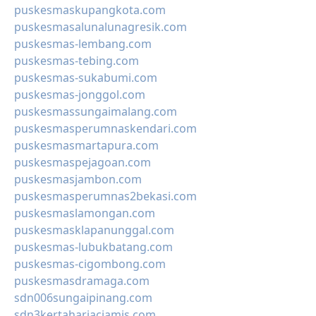
puskesmaskupangkota.com
puskesmasalunalunagresik.com
puskesmas-lembang.com
puskesmas-tebing.com
puskesmas-sukabumi.com
puskesmas-jonggol.com
puskesmassungaimalang.com
puskesmasperumnaskendari.com
puskesmasmartapura.com
puskesmaspejagoan.com
puskesmasjambon.com
puskesmasperumnas2bekasi.com
puskesmaslamongan.com
puskesmasklapanunggal.com
puskesmas-lubukbatang.com
puskesmas-cigombong.com
puskesmasdramaga.com
sdn006sungaipinang.com
sdn3kertaharjaciamis.com