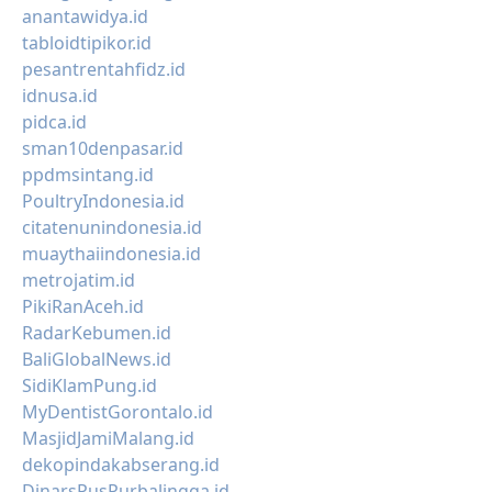
anantawidya.id
tabloidtipikor.id
pesantrentahfidz.id
idnusa.id
pidca.id
sman10denpasar.id
ppdmsintang.id
PoultryIndonesia.id
citatenunindonesia.id
muaythaiindonesia.id
metrojatim.id
PikiRanAceh.id
RadarKebumen.id
BaliGlobalNews.id
SidiKlamPung.id
MyDentistGorontalo.id
MasjidJamiMalang.id
dekopindakabserang.id
DinarsPusPurbalingga.id