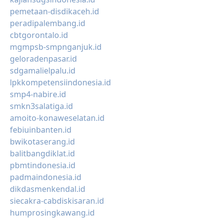
pemetaan-disdikaceh.id
peradipalembang.id
cbtgorontalo.id
mgmpsb-smpnganjuk.id
geloradenpasar.id
sdgamalielpalu.id
lpkkompetensiindonesia.id
smp4-nabire.id
smkn3salatiga.id
amoito-konaweselatan.id
febiuinbanten.id
bwikotaserang.id
balitbangdiklat.id
pbmtindonesia.id
padmaindonesia.id
dikdasmenkendal.id
siecakra-cabdiskisaran.id
humprosingkawang.id