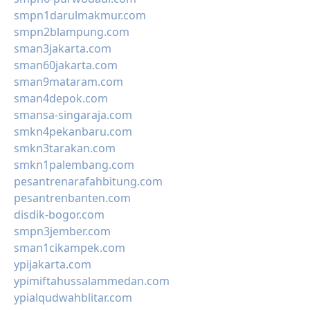
smpn1darulmakmur.com
smpn2blampung.com
sman3jakarta.com
sman60jakarta.com
sman9mataram.com
sman4depok.com
smansa-singaraja.com
smkn4pekanbaru.com
smkn3tarakan.com
smkn1palembang.com
pesantrenarafahbitung.com
pesantrenbanten.com
disdik-bogor.com
smpn3jember.com
sman1cikampek.com
ypijakarta.com
ypimiftahussalammedan.com
ypialqudwahblitar.com