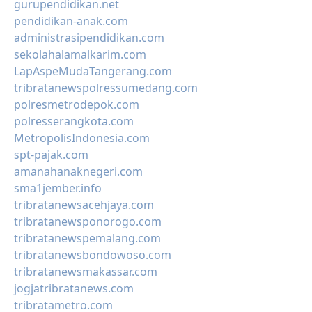
gurupendidikan.net
pendidikan-anak.com
administrasipendidikan.com
sekolahalamalkarim.com
LapAspeMudaTangerang.com
tribratanewspolressumedang.com
polresmetrodepok.com
polresserangkota.com
MetropolisIndonesia.com
spt-pajak.com
amanahanaknegeri.com
sma1jember.info
tribratanewsacehjaya.com
tribratanewsponorogo.com
tribratanewspemalang.com
tribratanewsbondowoso.com
tribratanewsmakassar.com
jogjatribratanews.com
tribratametro.com