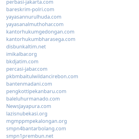
perbasi-jakarta.com
bareskrim-polri.com
yayasannurulhuda.com
yayasanalmuthohar.com
kantorhukumgedongan.com
kantorhukumbharasega.com
disbunkaltim.net
imikalbar.org
bkdjatim.com
percasi-jabar.com
pkbmbaitulwildancirebon.com
bantenmadani.com
pengkottipekanbaru.com
baleluhurmanado.com
NewsJayapura.com
lazisnubekasi.org
mgmppmpekalongan.org
smpn4bantarbolang.com
smpn1prembun.net