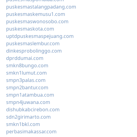
puskesmastalangpadang.com
puskesmaskemusu1.com
puskesmaswonosobo.com
puskesmaskota.com
uptdpuskesmaspejuang.com
puskesmaslembur.com
dinkesprobolinggo.com
dprddumai.com
smkn8bungo.com
smkn1lumut.com
smpn3palas.com
smpn2bantur.com
smpn1atambua.com
smpn4juwana.com
dishubkabcirebon.com
sdn2girimarto.com
smkn1bkl.com
perbasimakassar.com