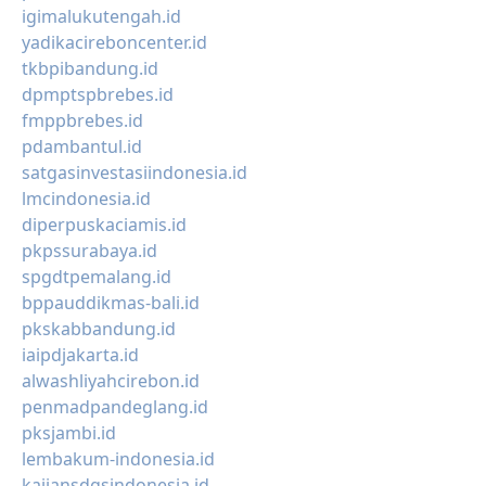
igimalukutengah.id
yadikacireboncenter.id
tkbpibandung.id
dpmptspbrebes.id
fmppbrebes.id
pdambantul.id
satgasinvestasiindonesia.id
lmcindonesia.id
diperpuskaciamis.id
pkpssurabaya.id
spgdtpemalang.id
bppauddikmas-bali.id
pkskabbandung.id
iaipdjakarta.id
alwashliyahcirebon.id
penmadpandeglang.id
pksjambi.id
lembakum-indonesia.id
kajiansdgsindonesia.id