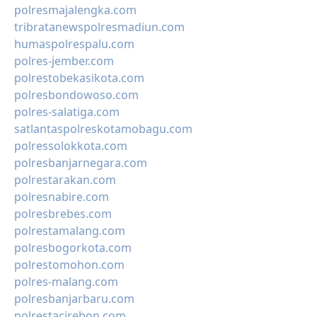
polresmajalengka.com
tribratanewspolresmadiun.com
humaspolrespalu.com
polres-jember.com
polrestobekasikota.com
polresbondowoso.com
polres-salatiga.com
satlantaspolreskotamobagu.com
polressolokkota.com
polresbanjarnegara.com
polrestarakan.com
polresnabire.com
polresbrebes.com
polrestamalang.com
polresbogorkota.com
polrestomohon.com
polres-malang.com
polresbanjarbaru.com
polrestacirebon.com