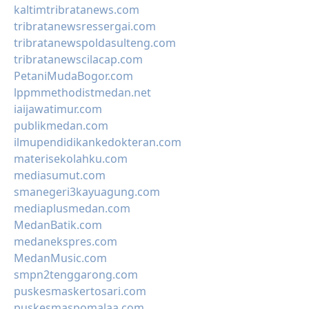
kaltimtribratanews.com
tribratanewsressergai.com
tribratanewspoldasulteng.com
tribratanewscilacap.com
PetaniMudaBogor.com
lppmmethodistmedan.net
iaijawatimur.com
publikmedan.com
ilmupendidikankedokteran.com
materisekolahku.com
mediasumut.com
smanegeri3kayuagung.com
mediaplusmedan.com
MedanBatik.com
medanekspres.com
MedanMusic.com
smpn2tenggarong.com
puskesmaskertosari.com
puskesmaspomalaa.com