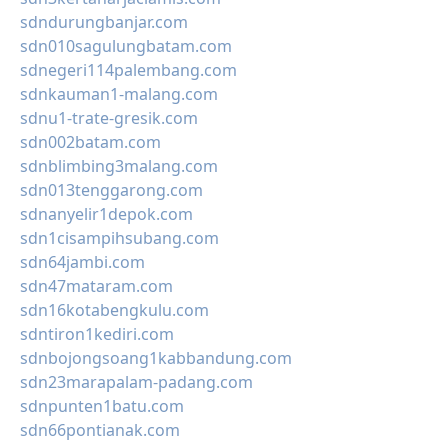
sdndurungbanjar.com
sdn010sagulungbatam.com
sdnegeri114palembang.com
sdnkauman1-malang.com
sdnu1-trate-gresik.com
sdn002batam.com
sdnblimbing3malang.com
sdn013tenggarong.com
sdnanyelir1depok.com
sdn1cisampihsubang.com
sdn64jambi.com
sdn47mataram.com
sdn16kotabengkulu.com
sdntiron1kediri.com
sdnbojongsoang1kabbandung.com
sdn23marapalam-padang.com
sdnpunten1batu.com
sdn66pontianak.com