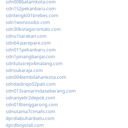
sdn008batamkota.com
sdn152pekanbaru.com
sdntengki01brebes.com
sdn1wonosobo.com
sdn30kotagorontalo.com
sdnu1tarakan.com
sdn64-parepare.com
sdn011pekanbaru.com
sdn1pinangbanjar.com
sdntulusrejo4malang.com
sdnsukaraja.com
sdn004tembilahankota.com
sdndadirejo02pati.com
sdn013samarindaseberang.com
sdnanyelir2depok.com
sdn018tenggarong.com
sdnutama7cimahi.com
dprdlabuhanbatu.com
dprdboyolali.com