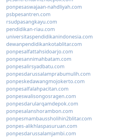
ponpesaswajaan-nahdliyah.com
psbpesantren.com
rsudpasangkayu.com
pendidikan-riau.com
universitaspendidikanindonesia.com
dewanpendidikankotablitar.com
ponpesalfattahsidoarjo.com
ponpesannimahbatam.com
ponpesalirsyadbatu.com
ponpesdarussalamprabumulih.com
ponpeskedawangmojokerto.com
ponpesalfalahpacitan.com
ponpeswalisongosragen.com
ponpesdarularqamdepok.com
ponpesalanshorambon.com
ponpesmambaussholihin2blitar.com
ponpes-alikhlaspasuruan.com
ponpesdarussalamjambi.com