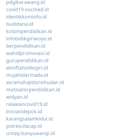
pdgikarawang.id
covid19-socmed.id
identikkominfo.id
budidana.id
kolompendidikan.id
infobidikgiriwoyo.id
berpendidikan.id
wahidproinovasi.id
gurupendidikan.id
almiftahsidogiri.id
mujahidarmada.id
asramahajidonohudan.id
motivatorpendidikan.id
widyan.id
relawancovid19.id
inovasidepok.id
karangsalamkidul.id
polrescilacap.id
untag-banyuwangi.id