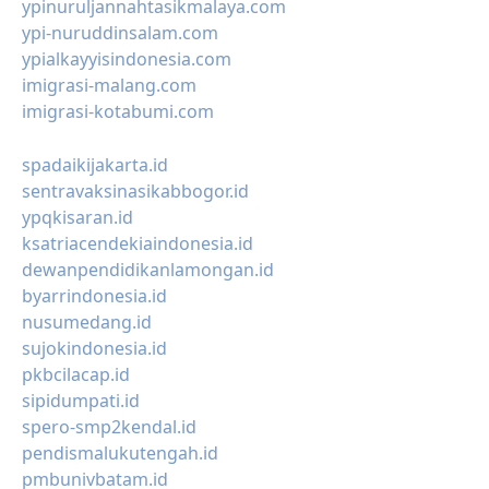
ypinuruljannahtasikmalaya.com
ypi-nuruddinsalam.com
ypialkayyisindonesia.com
imigrasi-malang.com
imigrasi-kotabumi.com
spadaikijakarta.id
sentravaksinasikabbogor.id
ypqkisaran.id
ksatriacendekiaindonesia.id
dewanpendidikanlamongan.id
byarrindonesia.id
nusumedang.id
sujokindonesia.id
pkbcilacap.id
sipidumpati.id
spero-smp2kendal.id
pendismalukutengah.id
pmbunivbatam.id