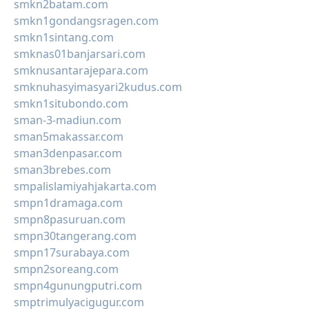
smkn2batam.com
smkn1gondangsragen.com
smkn1sintang.com
smknas01banjarsari.com
smknusantarajepara.com
smknuhasyimasyari2kudus.com
smkn1situbondo.com
sman-3-madiun.com
sman5makassar.com
sman3denpasar.com
sman3brebes.com
smpalislamiyahjakarta.com
smpn1dramaga.com
smpn8pasuruan.com
smpn30tangerang.com
smpn17surabaya.com
smpn2soreang.com
smpn4gunungputri.com
smptrimulyacigugur.com