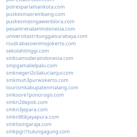
polrespariamankota.com
puskesmasrembang.com
puskesmasngawenblora.com
pesantrenalamindonesia.com
universitastritunggalsurabaya.com
rsudrabasoenimojokerto.com
sekolahtinggi.com
smksamuderaindonesia.com
smpgamalielpalu.com
smknegeri2cilakucianjur.com
smkmuh3purwokerto.com
tourismkabupatenmalang.com
smksore1ponorogo.com
smkn2depok.com
smkn3jepara.com
smkn8tikjayapura.com
smktisingaraja.com
smkpgri1tulungagung.com