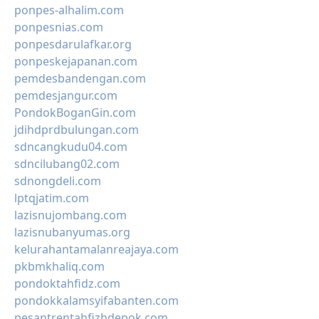
ponpes-alhalim.com
ponpesnias.com
ponpesdarulafkar.org
ponpeskejapanan.com
pemdesbandengan.com
pemdesjangur.com
PondokBoganGin.com
jdihdprdbulungan.com
sdncangkudu04.com
sdncilubang02.com
sdnongdeli.com
lptqjatim.com
lazisnujombang.com
lazisnubanyumas.org
kelurahantamalanreajaya.com
pkbmkhaliq.com
pondoktahfidz.com
pondokkalamsyifabanten.com
pesantrentahfizhdepok.com