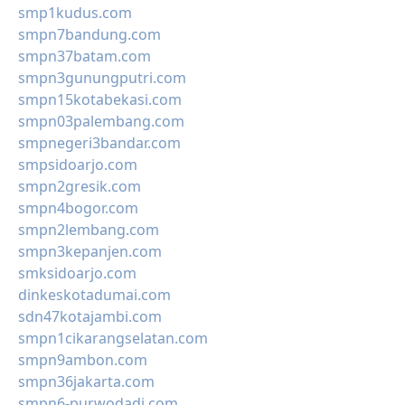
smp1kudus.com
smpn7bandung.com
smpn37batam.com
smpn3gunungputri.com
smpn15kotabekasi.com
smpn03palembang.com
smpnegeri3bandar.com
smpsidoarjo.com
smpn2gresik.com
smpn4bogor.com
smpn2lembang.com
smpn3kepanjen.com
smksidoarjo.com
dinkeskotadumai.com
sdn47kotajambi.com
smpn1cikarangselatan.com
smpn9ambon.com
smpn36jakarta.com
smpn6-purwodadi.com