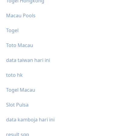
Togel Hongkong
Macau Pools
Togel
Toto Macau
data taiwan hari ini
toto hk
Togel Macau
Slot Pulsa
data kamboja hari ini
result sgp