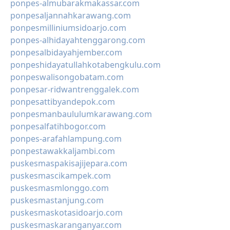
ponpes-almubarakmakassar.com
ponpesaljannahkarawang.com
ponpesmilliniumsidoarjo.com
ponpes-alhidayahtenggarong.com
ponpesalbidayahjember.com
ponpeshidayatullahkotabengkulu.com
ponpeswalisongobatam.com
ponpesar-ridwantrenggalek.com
ponpesattibyandepok.com
ponpesmanbaululumkarawang.com
ponpesalfatihbogor.com
ponpes-arafahlampung.com
ponpestawakkaljambi.com
puskesmaspakisajijepara.com
puskesmascikampek.com
puskesmasmlonggo.com
puskesmastanjung.com
puskesmaskotasidoarjo.com
puskesmaskaranganyar.com