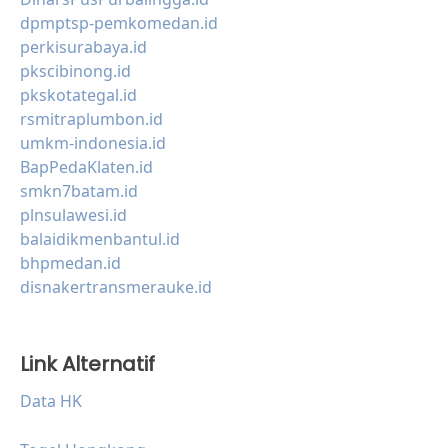
dpmptsp-pemkomedan.id
perkisurabaya.id
pkscibinong.id
pkskotategal.id
rsmitraplumbon.id
umkm-indonesia.id
BapPedaKlaten.id
smkn7batam.id
plnsulawesi.id
balaidikmenbantul.id
bhpmedan.id
disnakertransmerauke.id
Link Alternatif
Data HK