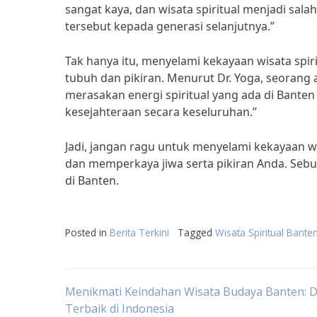
sangat kaya, dan wisata spiritual menjadi sa
tersebut kepada generasi selanjutnya.”
Tak hanya itu, menyelami kekayaan wisata spi
tubuh dan pikiran. Menurut Dr. Yoga, seorang a
merasakan energi spiritual yang ada di Bant
kesejahteraan secara keseluruhan.”
Jadi, jangan ragu untuk menyelami kekayaan w
dan memperkaya jiwa serta pikiran Anda. Seb
di Banten.
Posted in
Berita Terkini
Tagged
Wisata Spiritual Bante
Post
Menikmati Keindahan Wisata Budaya Banten: D
Terbaik di Indonesia