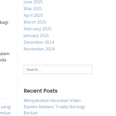
June 2025
May 2025
April 2025
March 2025
 bagi
February 2025
January 2025
December 2024
November 2024
dalam
nda
Search
for:
Recent Posts
Menyaksikan Keunikan Video
m yang
Banten Madani: Tradisi Berbagi
mikat
Berkah