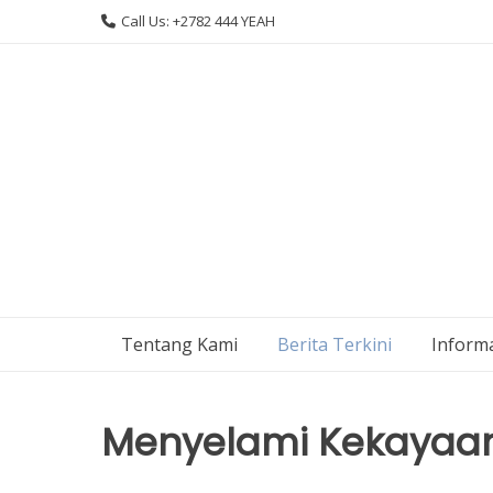
Skip
Call Us: +2782 444 YEAH
to
content
Tentang Kami
Berita Terkini
Informa
Menyelami Kekayaan 