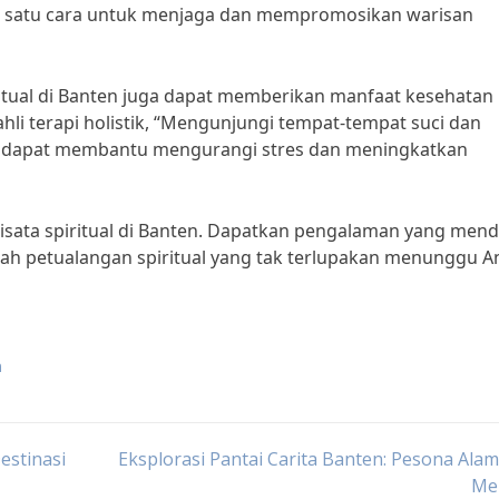
lah satu cara untuk menjaga dan mempromosikan warisan
ritual di Banten juga dapat memberikan manfaat kesehatan
hli terapi holistik, “Mengunjungi tempat-tempat suci dan
en dapat membantu mengurangi stres dan meningkatkan
isata spiritual di Banten. Dapatkan pengalaman yang men
uah petualangan spiritual yang tak terlupakan menunggu A
n
estinasi
Eksplorasi Pantai Carita Banten: Pesona Ala
Me