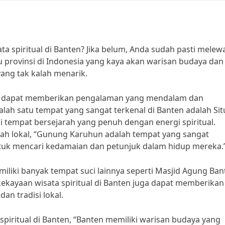
 spiritual di Banten? Jika belum, Anda sudah pasti melew
u provinsi di Indonesia yang kaya akan warisan budaya dan
 yang tak kalah menarik.
ten dapat memberikan pengalaman yang mendalam dan
lah satu tempat yang sangat terkenal di Banten adalah Sit
 tempat bersejarah yang penuh dengan energi spiritual.
arah lokal, “Gunung Karuhun adalah tempat yang sangat
ntuk mencari kedamaian dan petunjuk dalam hidup mereka.
liki banyak tempat suci lainnya seperti Masjid Agung Ban
ekayaan wisata spiritual di Banten juga dapat memberikan
n tradisi lokal.
piritual di Banten, “Banten memiliki warisan budaya yang