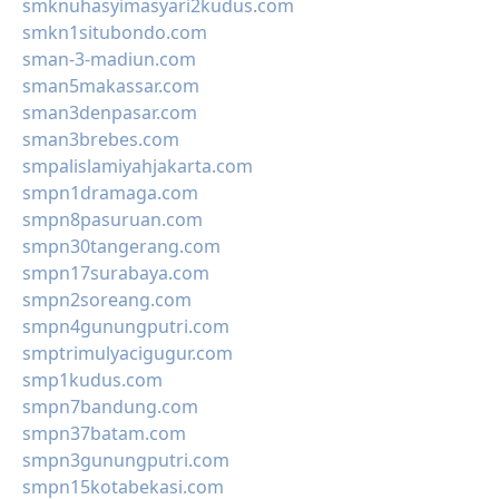
smknuhasyimasyari2kudus.com
smkn1situbondo.com
sman-3-madiun.com
sman5makassar.com
sman3denpasar.com
sman3brebes.com
smpalislamiyahjakarta.com
smpn1dramaga.com
smpn8pasuruan.com
smpn30tangerang.com
smpn17surabaya.com
smpn2soreang.com
smpn4gunungputri.com
smptrimulyacigugur.com
smp1kudus.com
smpn7bandung.com
smpn37batam.com
smpn3gunungputri.com
smpn15kotabekasi.com