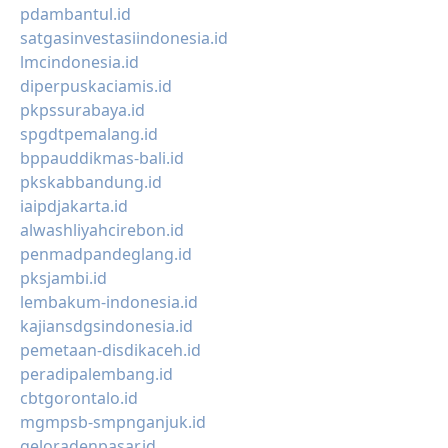
pdambantul.id
satgasinvestasiindonesia.id
lmcindonesia.id
diperpuskaciamis.id
pkpssurabaya.id
spgdtpemalang.id
bppauddikmas-bali.id
pkskabbandung.id
iaipdjakarta.id
alwashliyahcirebon.id
penmadpandeglang.id
pksjambi.id
lembakum-indonesia.id
kajiansdgsindonesia.id
pemetaan-disdikaceh.id
peradipalembang.id
cbtgorontalo.id
mgmpsb-smpnganjuk.id
geloradenpasar.id