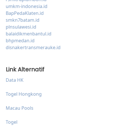
umkm-indonesia.id
BapPedaKlaten.id
smkn7batam.id
plnsulawesi.id
balaidikmenbantul.id
bhpmedan.id
disnakertransmerauke.id
Link Alternatif
Data HK
Togel Hongkong
Macau Pools
Togel