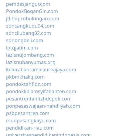
pemdesjangur.com
PondokBoganGin.com
jdihdprdbulungan.com
sdncangkudu04.com
sdncilubang02.com
sdnongdeli.com
lptqjatim.com
lazisnujombang.com
lazisnubanyumas.org
kelurahantamalanreajaya.com
pkbmkhaliq.com
pondoktahfidz.com
pondokkalamsyifabanten.com
pesantrentahfizhdepok.com
ponpesaswajaan-nahdliyah.com
psbpesantren.com
rsudpasangkayu.com
pendidikan-riau.com
universitaspendidikanindonesia.com