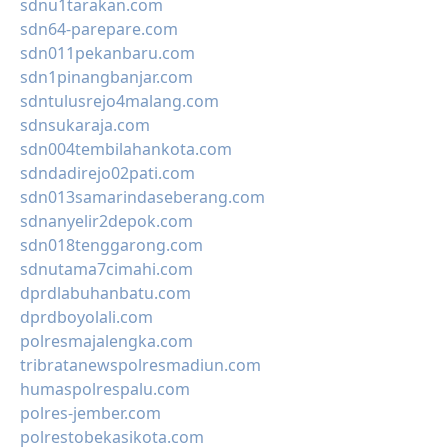
sdnu1tarakan.com
sdn64-parepare.com
sdn011pekanbaru.com
sdn1pinangbanjar.com
sdntulusrejo4malang.com
sdnsukaraja.com
sdn004tembilahankota.com
sdndadirejo02pati.com
sdn013samarindaseberang.com
sdnanyelir2depok.com
sdn018tenggarong.com
sdnutama7cimahi.com
dprdlabuhanbatu.com
dprdboyolali.com
polresmajalengka.com
tribratanewspolresmadiun.com
humaspolrespalu.com
polres-jember.com
polrestobekasikota.com