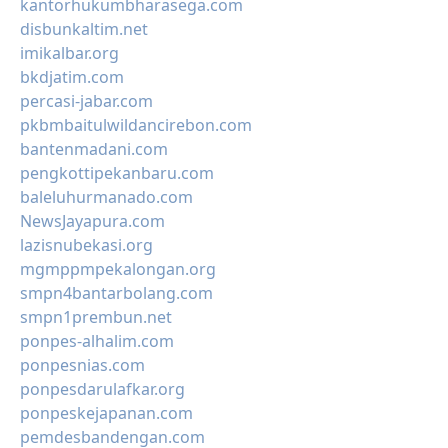
kantorhukumbharasega.com
disbunkaltim.net
imikalbar.org
bkdjatim.com
percasi-jabar.com
pkbmbaitulwildancirebon.com
bantenmadani.com
pengkottipekanbaru.com
baleluhurmanado.com
NewsJayapura.com
lazisnubekasi.org
mgmppmpekalongan.org
smpn4bantarbolang.com
smpn1prembun.net
ponpes-alhalim.com
ponpesnias.com
ponpesdarulafkar.org
ponpeskejapanan.com
pemdesbandengan.com