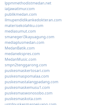
lppmmethodistmedan.net
iaijawatimur.com
publikmedan.com
ilmupendidikankedokteran.com
materisekolahku.com
mediasumut.com
smanegeri3kayuagung.com
mediaplusmedan.com
MedanBatik.com
medanekspres.com
MedanMusic.com
smpn2tenggarong.com
puskesmaskertosari.com
puskesmaspomalaa.com
puskesmastalangpadang.com
puskesmaskemusu1.com
puskesmaswonosobo.com
puskesmaskota.com
uptdpuskesmaspejuang.com