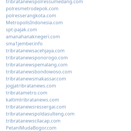
tribratanewspolressumedang.com
polresmetrodepok.com
polresserangkota.com
MetropolisIndonesia.com
spt-pajak.com
amanahanaknegeri.com
sma1jember.info
tribratanewsacehjaya.com
tribratanewsponorogo.com
tribratanewspemalang.com
tribratanewsbondowoso.com
tribratanewsmakassar.com
jogjatribratanews.com
tribratametro.com
kaltimtribratanews.com
tribratanewsressergai.com
tribratanewspoldasulteng.com
tribratanewscilacap.com
PetaniMudaBogor.com