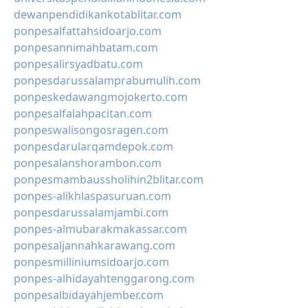
dewanpendidikankotablitar.com
ponpesalfattahsidoarjo.com
ponpesannimahbatam.com
ponpesalirsyadbatu.com
ponpesdarussalamprabumulih.com
ponpeskedawangmojokerto.com
ponpesalfalahpacitan.com
ponpeswalisongosragen.com
ponpesdarularqamdepok.com
ponpesalanshorambon.com
ponpesmambaussholihin2blitar.com
ponpes-alikhlaspasuruan.com
ponpesdarussalamjambi.com
ponpes-almubarakmakassar.com
ponpesaljannahkarawang.com
ponpesmilliniumsidoarjo.com
ponpes-alhidayahtenggarong.com
ponpesalbidayahjember.com