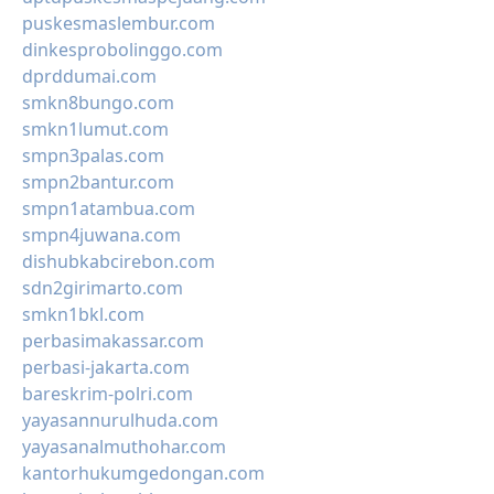
puskesmaslembur.com
dinkesprobolinggo.com
dprddumai.com
smkn8bungo.com
smkn1lumut.com
smpn3palas.com
smpn2bantur.com
smpn1atambua.com
smpn4juwana.com
dishubkabcirebon.com
sdn2girimarto.com
smkn1bkl.com
perbasimakassar.com
perbasi-jakarta.com
bareskrim-polri.com
yayasannurulhuda.com
yayasanalmuthohar.com
kantorhukumgedongan.com