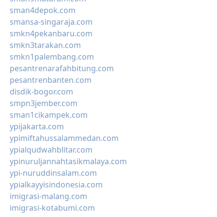
sman4depok.com
smansa-singaraja.com
smkn4pekanbaru.com
smkn3tarakan.com
smkn1palembang.com
pesantrenarafahbitung.com
pesantrenbanten.com
disdik-bogor.com
smpn3jember.com
sman1cikampek.com
ypijakarta.com
ypimiftahussalammedan.com
ypialqudwahblitar.com
ypinuruljannahtasikmalaya.com
ypi-nuruddinsalam.com
ypialkayyisindonesia.com
imigrasi-malang.com
imigrasi-kotabumi.com