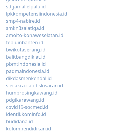
sdgamalielpalu.id
lpkkompetensiindonesia.id
smp4-nabire.id
smkn3salatiga.id
amoito-konaweselatan.id
febiuinbanten.id
bwikotaserang.id
balitbangdiklat.id
pbmtindonesia.id
padmaindonesia.id
dikdasmenkendal.id
siecakra-cabdiskisaran.id
humprosingkawang.id
pdgikarawang.id
covid19-socmed.id
identikkominfo.id
budidana.id
kolompendidikan.id