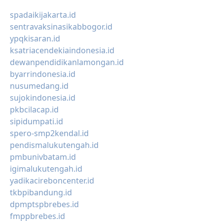
spadaikijakarta.id
sentravaksinasikabbogor.id
ypqkisaran.id
ksatriacendekiaindonesia.id
dewanpendidikanlamongan.id
byarrindonesia.id
nusumedang.id
sujokindonesia.id
pkbcilacap.id
sipidumpati.id
spero-smp2kendal.id
pendismalukutengah.id
pmbunivbatam.id
igimalukutengah.id
yadikacireboncenter.id
tkbpibandung.id
dpmptspbrebes.id
fmppbrebes.id