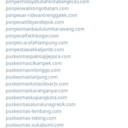
ponpeshidayatullahkotabengkulu.com
ponpeswalisongobatam.com
ponpesar-ridwantrenggalek.com
ponpesattibyandepok.com
ponpesmanbaululumkarawang.com
ponpesalfatihbogor.com
ponpes-arafahlampung.com
ponpestawakkaljambi.com
puskesmaspakisajijepara.com
puskesmascikampek.com
puskesmasmlonggo.com
puskesmastanjung.com
puskesmaskotasidoarjo.com
puskesmaskaranganyar.com
puskesmaskupangkota.com
puskesmasalunalunagresik.com
puskesmas-lembang.com
puskesmas-tebing.com
puskesmas-sukabumi.com