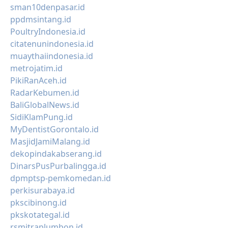
sman10denpasar.id
ppdmsintang.id
PoultryIndonesia.id
citatenunindonesia.id
muaythaiindonesia.id
metrojatim.id
PikiRanAceh.id
RadarKebumen.id
BaliGlobalNews.id
SidiKlamPung.id
MyDentistGorontalo.id
MasjidJamiMalang.id
dekopindakabserang.id
DinarsPusPurbalingga.id
dpmptsp-pemkomedan.id
perkisurabaya.id
pkscibinong.id
pkskotategal.id
rsmitraplumbon.id