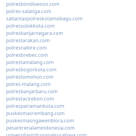
polresbondowoso.com
polres-salatiga.com
satlantaspolreskotamobagu.com
polressolokkota.com
polresbanjarnegara.com
polrestarakan.com
polresnabire.com
polresbrebes.com
polrestamalang.com
polresbogorkota.com
polrestomohon.com
polres-malang.com
polresbanjarbaru.com
polrestacirebon.com
polrespariamankota.com
puskesmasrembang.com
puskesmasngawenblora.com
pesantrenalamindonesia.com
universitastritunggalsurabaya.com