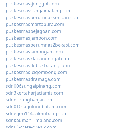
puskesmas-jonggol.com
puskesmassungaimalang.com
puskesmasperumnaskendari.com
puskesmasmartapura.com
puskesmaspejagoan.com
puskesmasjambon.com
puskesmasperumnas2bekasi.com
puskesmaslamongan.com
puskesmasklapanunggal.com
puskesmas-lubukbatang.com
puskesmas-cigombong.com
puskesmasdramaga.com
sdn006sungaipinang.com
sdn3kertaharjaciamis.com
sdndurungbanjar.com
sdn010sagulungbatam.com
sdnegeri114palembang.com
sdnkauman1-malang.com
sdnu1-trate-gresik.com