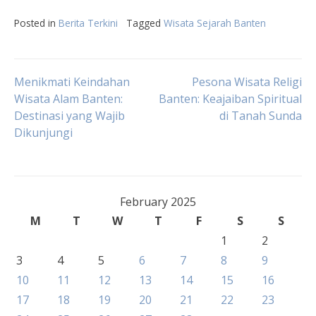
Posted in
Berita Terkini
Tagged
Wisata Sejarah Banten
Post
Menikmati Keindahan
Pesona Wisata Religi
Wisata Alam Banten:
Banten: Keajaiban Spiritual
Destinasi yang Wajib
di Tanah Sunda
navigation
Dikunjungi
February 2025
M
T
W
T
F
S
S
1
2
3
4
5
6
7
8
9
10
11
12
13
14
15
16
17
18
19
20
21
22
23