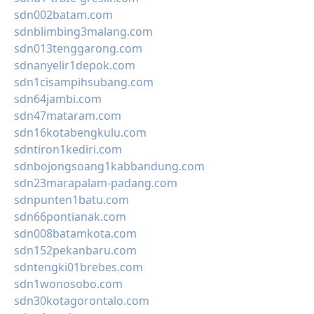
sdn002batam.com
sdnblimbing3malang.com
sdn013tenggarong.com
sdnanyelir1depok.com
sdn1cisampihsubang.com
sdn64jambi.com
sdn47mataram.com
sdn16kotabengkulu.com
sdntiron1kediri.com
sdnbojongsoang1kabbandung.com
sdn23marapalam-padang.com
sdnpunten1batu.com
sdn66pontianak.com
sdn008batamkota.com
sdn152pekanbaru.com
sdntengki01brebes.com
sdn1wonosobo.com
sdn30kotagorontalo.com