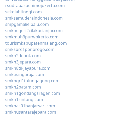
rsudrabasoenimojokerto.com
sekolahtinggi.com
smksamuderaindonesia.com
smpgamalielpalu.com
smknegeri2cilakucianjur.com
smkmuh3purwokerto.com
tourismkabupatenmalang.com
smksore1ponorogo.com
smkn2depok.com
smkn3jepara.com
smkn8tikjayapura.com
smktisingaraja.com
smkpgri1tulungagung.com
smkn2batam.com
smkn1gondangsragen.com
smkn1sintang.com
smknas01banjarsari.com
smknusantarajepara.com