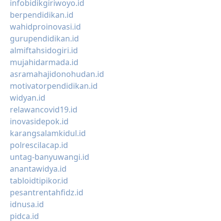
infobidikgiriwoyo.id
berpendidikan.id
wahidproinovasi.id
gurupendidikan.id
almiftahsidogiri.id
mujahidarmada.id
asramahajidonohudan.id
motivatorpendidikan.id
widyan.id
relawancovid19.id
inovasidepok.id
karangsalamkidul.id
polrescilacap.id
untag-banyuwangi.id
anantawidya.id
tabloidtipikor.id
pesantrentahfidz.id
idnusa.id
pidca.id