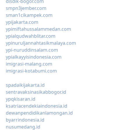
disdik-bogor.com
smpn3jember.com
sman1cikampek.com
ypijakarta.com
ypimiftahussalammedan.com
ypialqudwahblitar.com
ypinuruljannahtasikmalaya.com
ypi-nuruddinsalam.com
ypialkayyisindonesia.com
imigrasi-malang.com
imigrasi-kotabumi.com
spadaikijakarta.id
sentravaksinasikabbogor.id
ypqkisaran.id
ksatriacendekiaindonesia.id
dewanpendidikanlamongan.id
byarrindonesia.id
nusumedang.id