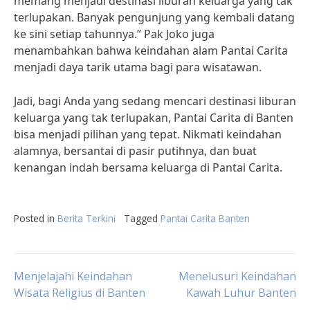
memang menjadi destinasi liburan keluarga yang tak
terlupakan. Banyak pengunjung yang kembali datang
ke sini setiap tahunnya.” Pak Joko juga
menambahkan bahwa keindahan alam Pantai Carita
menjadi daya tarik utama bagi para wisatawan.
Jadi, bagi Anda yang sedang mencari destinasi liburan
keluarga yang tak terlupakan, Pantai Carita di Banten
bisa menjadi pilihan yang tepat. Nikmati keindahan
alamnya, bersantai di pasir putihnya, dan buat
kenangan indah bersama keluarga di Pantai Carita.
Posted in
Berita Terkini
Tagged
Pantai Carita Banten
Post
Menjelajahi Keindahan
Menelusuri Keindahan
Wisata Religius di Banten
Kawah Luhur Banten