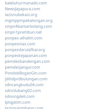
baleluhurmanado.com
NewsJayapura.com
lazisnubekasi.org
mgmppmpekalongan.org
smpn4bantarbolang.com
smpn1prembun.net
ponpes-alhalim.com
ponpesnias.com
ponpesdarulafkar.org
ponpeskejapanan.com
pemdesbandengan.com
pemdesjangur.com
PondokBoganGin.com
jdihdprdbulungan.com
sdncangkudu04.com
sdncilubang02.com
sdnongdeli.com
lptqjatim.com
lazisnujombang.com