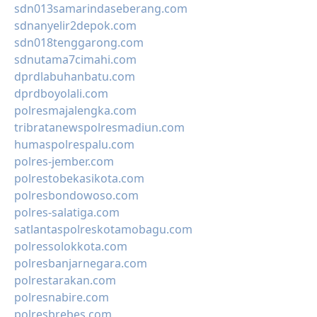
sdn013samarindaseberang.com
sdnanyelir2depok.com
sdn018tenggarong.com
sdnutama7cimahi.com
dprdlabuhanbatu.com
dprdboyolali.com
polresmajalengka.com
tribratanewspolresmadiun.com
humaspolrespalu.com
polres-jember.com
polrestobekasikota.com
polresbondowoso.com
polres-salatiga.com
satlantaspolreskotamobagu.com
polressolokkota.com
polresbanjarnegara.com
polrestarakan.com
polresnabire.com
polresbrebes.com