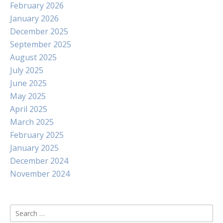
February 2026
January 2026
December 2025
September 2025
August 2025
July 2025
June 2025
May 2025
April 2025
March 2025
February 2025
January 2025
December 2024
November 2024
Search
for: