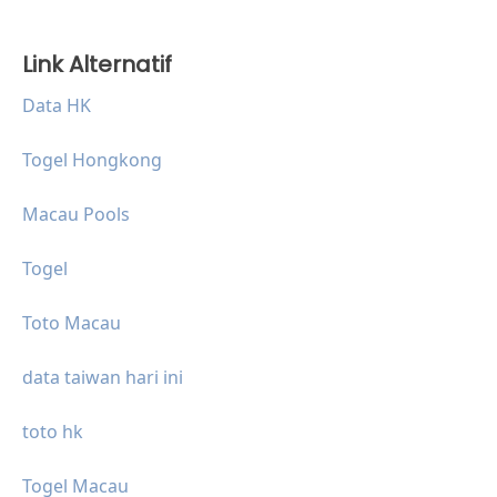
Link Alternatif
Data HK
Togel Hongkong
Macau Pools
Togel
Toto Macau
data taiwan hari ini
toto hk
Togel Macau