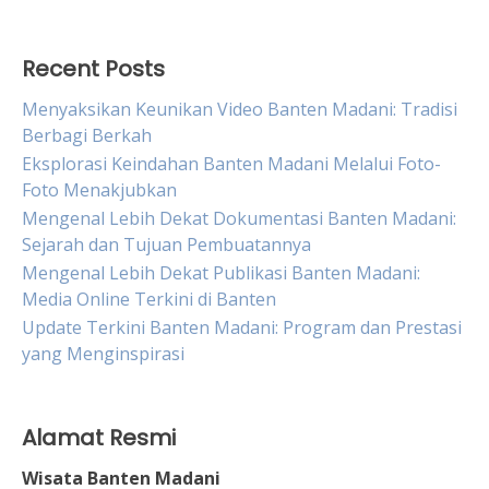
Recent Posts
Menyaksikan Keunikan Video Banten Madani: Tradisi
Berbagi Berkah
Eksplorasi Keindahan Banten Madani Melalui Foto-
Foto Menakjubkan
Mengenal Lebih Dekat Dokumentasi Banten Madani:
Sejarah dan Tujuan Pembuatannya
Mengenal Lebih Dekat Publikasi Banten Madani:
Media Online Terkini di Banten
Update Terkini Banten Madani: Program dan Prestasi
yang Menginspirasi
Alamat Resmi
Wisata Banten Madani