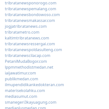
tribratanewsponorogo.com
tribratanewspemalang.com
tribratanewsbondowoso.com
tribratanewsmakassar.com
jogjatribratanews.com
tribratametro.com
kaltimtribratanews.com
tribratanewsressergai.com
tribratanewspoldasulteng.com
tribratanewscilacap.com
PetaniMudaBogor.com
lppmmethodistmedan.net
iaijawatimur.com
publikmedan.com
ilmupendidikankedokteran.com
materisekolahku.com
mediasumut.com
smanegeri3kayuagung.com
mediaplusmedan.com