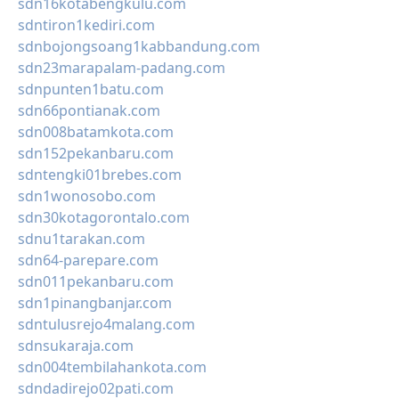
sdn16kotabengkulu.com
sdntiron1kediri.com
sdnbojongsoang1kabbandung.com
sdn23marapalam-padang.com
sdnpunten1batu.com
sdn66pontianak.com
sdn008batamkota.com
sdn152pekanbaru.com
sdntengki01brebes.com
sdn1wonosobo.com
sdn30kotagorontalo.com
sdnu1tarakan.com
sdn64-parepare.com
sdn011pekanbaru.com
sdn1pinangbanjar.com
sdntulusrejo4malang.com
sdnsukaraja.com
sdn004tembilahankota.com
sdndadirejo02pati.com