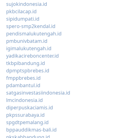
sujokindonesia.id
pkbcilacap.id
sipidumpati.id
spero-smp2kendal.id
pendismalukutengah.id
pmbunivbatam.id
igimalukutengah.id
yadikacireboncenter.id
tkbpibandung.id
dpmptspbrebes.id
fmppbrebes.id
pdambantul.id
satgasinvestasiindonesia.id
lmcindonesia.id
diperpuskaciamis.id
pkpssurabaya.id
spgdtpemalang.id
bppauddikmas-bali.id
pkskabbandung.id