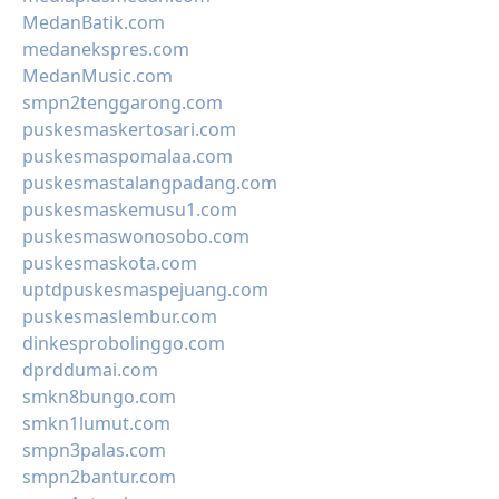
MedanBatik.com
medanekspres.com
MedanMusic.com
smpn2tenggarong.com
puskesmaskertosari.com
puskesmaspomalaa.com
puskesmastalangpadang.com
puskesmaskemusu1.com
puskesmaswonosobo.com
puskesmaskota.com
uptdpuskesmaspejuang.com
puskesmaslembur.com
dinkesprobolinggo.com
dprddumai.com
smkn8bungo.com
smkn1lumut.com
smpn3palas.com
smpn2bantur.com