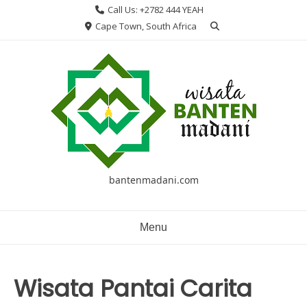
Skip
Call Us: +2782 444 YEAH
to
Cape Town, South Africa
content
bantenmadani.com
Menu
Wisata Pantai Carita