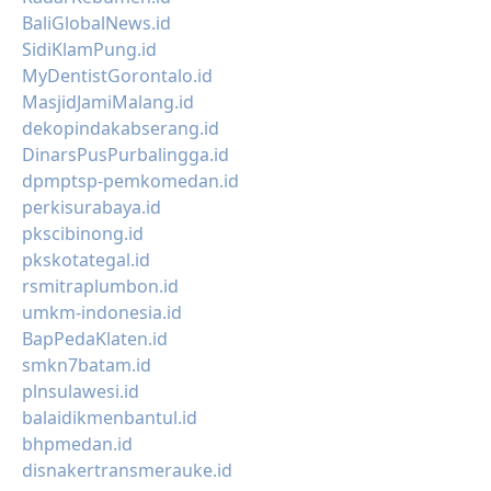
BaliGlobalNews.id
SidiKlamPung.id
MyDentistGorontalo.id
MasjidJamiMalang.id
dekopindakabserang.id
DinarsPusPurbalingga.id
dpmptsp-pemkomedan.id
perkisurabaya.id
pkscibinong.id
pkskotategal.id
rsmitraplumbon.id
umkm-indonesia.id
BapPedaKlaten.id
smkn7batam.id
plnsulawesi.id
balaidikmenbantul.id
bhpmedan.id
disnakertransmerauke.id