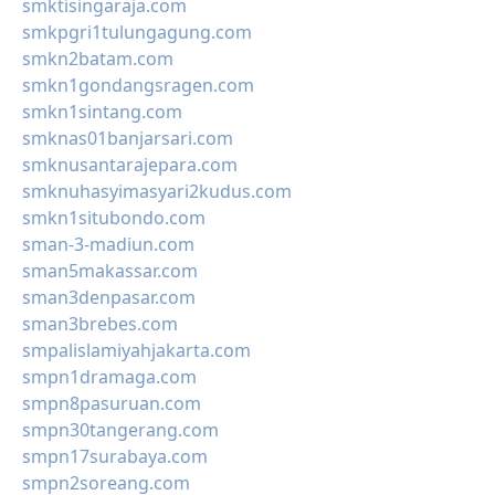
smktisingaraja.com
smkpgri1tulungagung.com
smkn2batam.com
smkn1gondangsragen.com
smkn1sintang.com
smknas01banjarsari.com
smknusantarajepara.com
smknuhasyimasyari2kudus.com
smkn1situbondo.com
sman-3-madiun.com
sman5makassar.com
sman3denpasar.com
sman3brebes.com
smpalislamiyahjakarta.com
smpn1dramaga.com
smpn8pasuruan.com
smpn30tangerang.com
smpn17surabaya.com
smpn2soreang.com