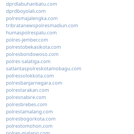
dprdlabuhanbatu.com
dprdboyolali.com
polresmajalengka.com
tribratanewspolresmadiun.com
humaspolrespalu.com
polres-jember.com
polrestobekasikota.com
polresbondowoso.com
polres-salatiga.com
satlantaspolreskotamobagu.com
polressolokkota.com
polresbanjarnegara.com
polrestarakan.com
polresnabire.com
polresbrebes.com
polrestamalang.com
polresbogorkota.com
polrestomohon.com
polres-malang.com