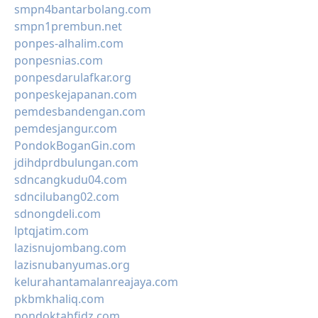
smpn4bantarbolang.com
smpn1prembun.net
ponpes-alhalim.com
ponpesnias.com
ponpesdarulafkar.org
ponpeskejapanan.com
pemdesbandengan.com
pemdesjangur.com
PondokBoganGin.com
jdihdprdbulungan.com
sdncangkudu04.com
sdncilubang02.com
sdnongdeli.com
lptqjatim.com
lazisnujombang.com
lazisnubanyumas.org
kelurahantamalanreajaya.com
pkbmkhaliq.com
pondoktahfidz.com