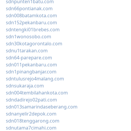
sdnpunten1batu.com
sdn66pontianak.com
sdn008batamkota.com
sdn152pekanbaru.com
sdntengki01brebes.com
sdn1wonosobo.com
sdn30kotagorontalo.com
sdnu1tarakan.com
sdn64-parepare.com
sdn011pekanbaru.com
sdn1pinangbanjar.com
sdntulusrejo4malang.com
sdnsukaraja.com
sdn004tembilahankota.com
sdndadirejo02pati.com
sdn013samarindaseberang.com
sdnanyelir2depok.com
sdn018tenggarong.com
sdnutama7cimahi.com