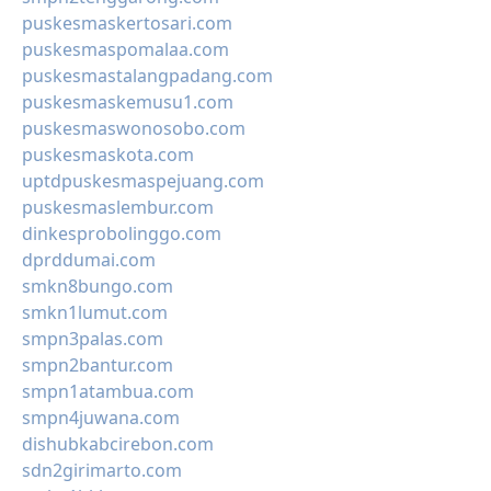
puskesmaskertosari.com
puskesmaspomalaa.com
puskesmastalangpadang.com
puskesmaskemusu1.com
puskesmaswonosobo.com
puskesmaskota.com
uptdpuskesmaspejuang.com
puskesmaslembur.com
dinkesprobolinggo.com
dprddumai.com
smkn8bungo.com
smkn1lumut.com
smpn3palas.com
smpn2bantur.com
smpn1atambua.com
smpn4juwana.com
dishubkabcirebon.com
sdn2girimarto.com