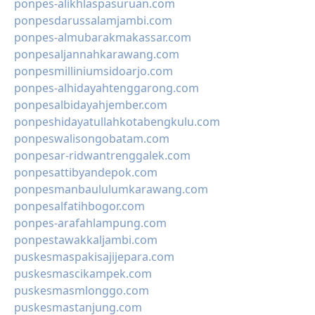
ponpes-alikhlaspasuruan.com
ponpesdarussalamjambi.com
ponpes-almubarakmakassar.com
ponpesaljannahkarawang.com
ponpesmilliniumsidoarjo.com
ponpes-alhidayahtenggarong.com
ponpesalbidayahjember.com
ponpeshidayatullahkotabengkulu.com
ponpeswalisongobatam.com
ponpesar-ridwantrenggalek.com
ponpesattibyandepok.com
ponpesmanbaululumkarawang.com
ponpesalfatihbogor.com
ponpes-arafahlampung.com
ponpestawakkaljambi.com
puskesmaspakisajijepara.com
puskesmascikampek.com
puskesmasmlonggo.com
puskesmastanjung.com