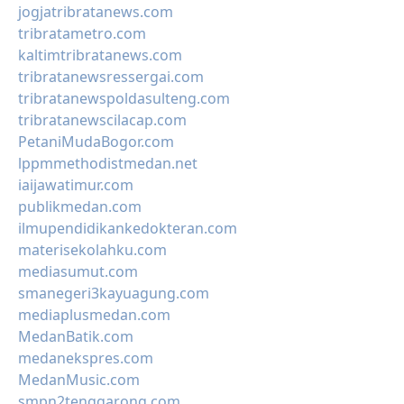
jogjatribratanews.com
tribratametro.com
kaltimtribratanews.com
tribratanewsressergai.com
tribratanewspoldasulteng.com
tribratanewscilacap.com
PetaniMudaBogor.com
lppmmethodistmedan.net
iaijawatimur.com
publikmedan.com
ilmupendidikankedokteran.com
materisekolahku.com
mediasumut.com
smanegeri3kayuagung.com
mediaplusmedan.com
MedanBatik.com
medanekspres.com
MedanMusic.com
smpn2tenggarong.com