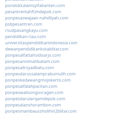
pondokkalamsyifabanten.com
pesantrentahfizhdepok.com
ponpesaswajaan-nahdliyah.com
psbpesantren.com
rsudpasangkayu.com
pendidikan-riau.com
universitaspendidikanindonesia.com
dewanpendidikankotablitar.com
ponpesalfattahsidoarjo.com
ponpesannimahbatam.com
ponpesalirsyadbatu.com
ponpesdarussalamprabumulih.com
ponpeskedawangmojokerto.com
ponpesalfalahpacitan.com
ponpeswalisongosragen.com
ponpesdarularqamdepok.com
ponpesalanshorambon.com
ponpesmambaussholihin2blitar.com