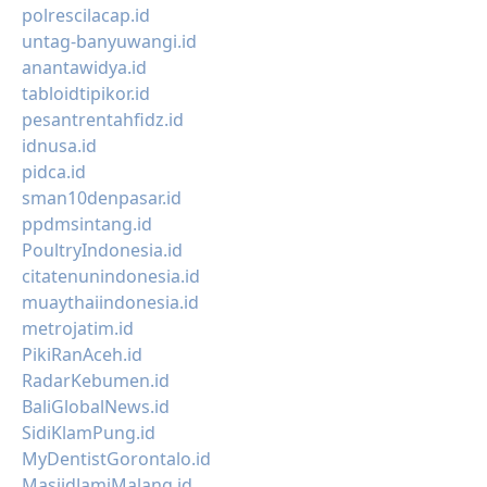
polrescilacap.id
untag-banyuwangi.id
anantawidya.id
tabloidtipikor.id
pesantrentahfidz.id
idnusa.id
pidca.id
sman10denpasar.id
ppdmsintang.id
PoultryIndonesia.id
citatenunindonesia.id
muaythaiindonesia.id
metrojatim.id
PikiRanAceh.id
RadarKebumen.id
BaliGlobalNews.id
SidiKlamPung.id
MyDentistGorontalo.id
MasjidJamiMalang.id