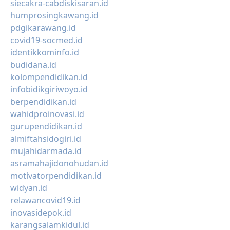
siecakra-cabdiskisaran.id
humprosingkawang.id
pdgikarawang.id
covid19-socmed.id
identikkominfo.id
budidana.id
kolompendidikan.id
infobidikgiriwoyo.id
berpendidikan.id
wahidproinovasi.id
gurupendidikan.id
almiftahsidogiri.id
mujahidarmada.id
asramahajidonohudan.id
motivatorpendidikan.id
widyan.id
relawancovid19.id
inovasidepok.id
karangsalamkidul.id