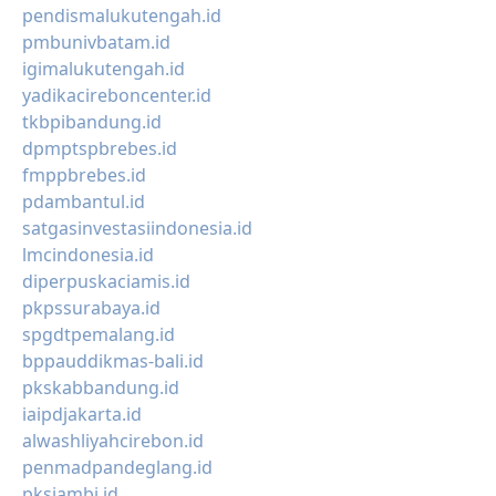
pendismalukutengah.id
pmbunivbatam.id
igimalukutengah.id
yadikacireboncenter.id
tkbpibandung.id
dpmptspbrebes.id
fmppbrebes.id
pdambantul.id
satgasinvestasiindonesia.id
lmcindonesia.id
diperpuskaciamis.id
pkpssurabaya.id
spgdtpemalang.id
bppauddikmas-bali.id
pkskabbandung.id
iaipdjakarta.id
alwashliyahcirebon.id
penmadpandeglang.id
pksjambi.id