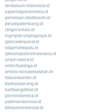
lembakum-indonesia.id
kajiansdgsindonesia.id
pemetaan-disdikaceh.id
peradipalembang.id
cbtgorontalo.id
mgmpsb-smpnganjuk.id
geloradenpasar.id
sdgamalielpalu.id
lpkkompetensiindonesia.id
smp4-nabire.id
smkn3salatiga.id
amoito-konaweselatan.id
febiuinbanten.id
bwikotaserang.id
balitbangdiklat.id
pbmtindonesia.id
padmaindonesia.id
dikdasmenkendal.id