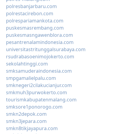
polresbanjarbaru.com
polrestacirebon.com
polrespariamankota.com
puskesmasrembang.com
puskesmasngawenblora.com
pesantrenalamindonesia.com
universitastritunggalsurabaya.com
rsudrabasoenimojokerto.com
sekolahtinggi.com
smksamuderaindonesia.com
smpgamalielpalu.com
smknegeri2cilakucianjur.com
smkmuh3purwokerto.com
tourismkabupatenmalang.com
smksore1ponorogo.com
smkn2depok.com
smkn3jepara.com
smkn8tikjayapura.com