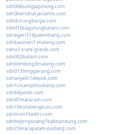
sdn006sungaipinang.com
sdn3kertaharjaciamis.com
sdndurungbanjar.com
sdn010sagulungbatam.com
sdnegeri114palembang.com
sdnkauman1-malang.com
sdnu1-trate-gresik.com
sdn002batam.com
sdnblimbing3malang.com
sdn013tenggarong.com
sdnanyelir1depok.com
sdn1cisampihsubang.com
sdn64jambi.com
sdn47mataram.com
sdn16kotabengkulu.com
sdntiron1kediri.com
sdnbojongsoang1kabbandung.com
sdn23marapalam-padang.com