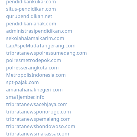
pendidikankukar.com
situs-pendidikan.com
gurupendidikan.net
pendidikan-anak.com
administrasipendidikan.com
sekolahalamalkarim.com
LapAspeMudaTangerang.com
tribratanewspolressumedang.com
polresmetrodepok.com
polresserangkota.com
MetropolisIndonesia.com
spt-pajak.com
amanahanaknegeri.com
sma1jember.info
tribratanewsacehjaya.com
tribratanewsponorogo.com
tribratanewspemalang.com
tribratanewsbondowoso.com
tribratanewsmakassar.com