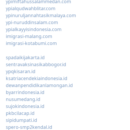
ypimiftahussalammedan.com
ypialqudwahblitar.com
ypinuruljannahtasikmalaya.com
ypi-nuruddinsalam.com
ypialkayyisindonesia.com
imigrasi-malang.com
imigrasi-kotabumi.com
spadaikijakarta.id
sentravaksinasikabbogor.id
ypqkisaran.id
ksatriacendekiaindonesia.id
dewanpendidikanlamongan.id
byarrindonesia.id
nusumedang.id
sujokindonesia.id
pkbcilacap.id
sipidumpati.id
spero-smp2kendal.id