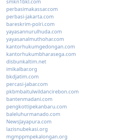
smkn1bkl.com
perbasimakassar.com
perbasi-jakarta.com
bareskrim-polri.com
yayasannurulhuda.com
yayasanalmuthohar.com
kantorhukumgedongan.com
kantorhukumbharasega.com
disbunkaltim.net
imikalbar.org
bkdjatim.com
percasi-jabar.com
pkbmbaitulwildancirebon.com
bantenmadani.com
pengkottipekanbaru.com
baleluhurmanado.com
NewsJayapura.com
lazisnubekasi.org
mgmppmpekalongan.org