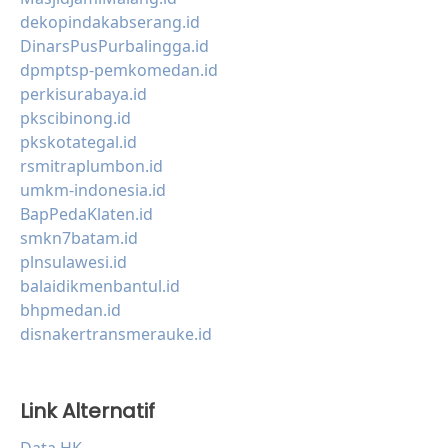
dekopindakabserang.id
DinarsPusPurbalingga.id
dpmptsp-pemkomedan.id
perkisurabaya.id
pkscibinong.id
pkskotategal.id
rsmitraplumbon.id
umkm-indonesia.id
BapPedaKlaten.id
smkn7batam.id
plnsulawesi.id
balaidikmenbantul.id
bhpmedan.id
disnakertransmerauke.id
Link Alternatif