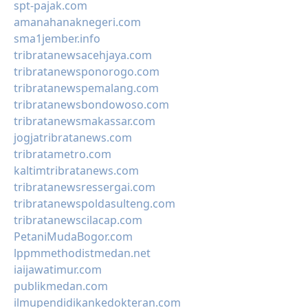
spt-pajak.com
amanahanaknegeri.com
sma1jember.info
tribratanewsacehjaya.com
tribratanewsponorogo.com
tribratanewspemalang.com
tribratanewsbondowoso.com
tribratanewsmakassar.com
jogjatribratanews.com
tribratametro.com
kaltimtribratanews.com
tribratanewsressergai.com
tribratanewspoldasulteng.com
tribratanewscilacap.com
PetaniMudaBogor.com
lppmmethodistmedan.net
iaijawatimur.com
publikmedan.com
ilmupendidikankedokteran.com