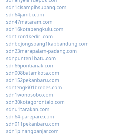
sdnanyelir1depok.com
sdn1cisampihsubang.com
sdn64jambi.com
sdn47mataram.com
sdn16kotabengkulu.com
sdntiron1kediri.com
sdnbojongsoang1kabbandung.com
sdn23marapalam-padang.com
sdnpunten1batu.com
sdn66pontianak.com
sdn008batamkota.com
sdn152pekanbaru.com
sdntengki01brebes.com
sdn1wonosobo.com
sdn30kotagorontalo.com
sdnu1tarakan.com
sdn64-parepare.com
sdn011pekanbaru.com
sdn1pinangbanjar.com