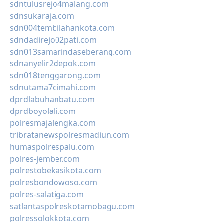
sdntulusrejo4malang.com
sdnsukaraja.com
sdn004tembilahankota.com
sdndadirejo02pati.com
sdn013samarindaseberang.com
sdnanyelir2depok.com
sdn018tenggarong.com
sdnutama7cimahi.com
dprdlabuhanbatu.com
dprdboyolali.com
polresmajalengka.com
tribratanewspolresmadiun.com
humaspolrespalu.com
polres-jember.com
polrestobekasikota.com
polresbondowoso.com
polres-salatiga.com
satlantaspolreskotamobagu.com
polressolokkota.com