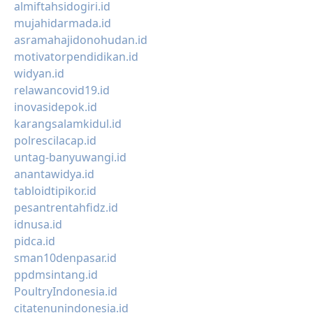
almiftahsidogiri.id
mujahidarmada.id
asramahajidonohudan.id
motivatorpendidikan.id
widyan.id
relawancovid19.id
inovasidepok.id
karangsalamkidul.id
polrescilacap.id
untag-banyuwangi.id
anantawidya.id
tabloidtipikor.id
pesantrentahfidz.id
idnusa.id
pidca.id
sman10denpasar.id
ppdmsintang.id
PoultryIndonesia.id
citatenunindonesia.id