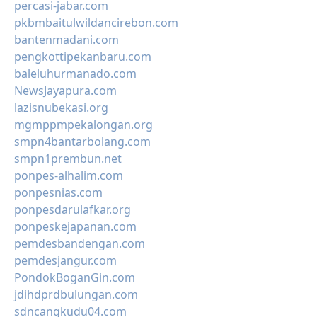
percasi-jabar.com
pkbmbaitulwildancirebon.com
bantenmadani.com
pengkottipekanbaru.com
baleluhurmanado.com
NewsJayapura.com
lazisnubekasi.org
mgmppmpekalongan.org
smpn4bantarbolang.com
smpn1prembun.net
ponpes-alhalim.com
ponpesnias.com
ponpesdarulafkar.org
ponpeskejapanan.com
pemdesbandengan.com
pemdesjangur.com
PondokBoganGin.com
jdihdprdbulungan.com
sdncangkudu04.com