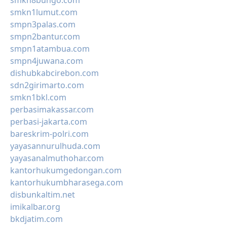
smkn8bungo.com
smkn1lumut.com
smpn3palas.com
smpn2bantur.com
smpn1atambua.com
smpn4juwana.com
dishubkabcirebon.com
sdn2girimarto.com
smkn1bkl.com
perbasimakassar.com
perbasi-jakarta.com
bareskrim-polri.com
yayasannurulhuda.com
yayasanalmuthohar.com
kantorhukumgedongan.com
kantorhukumbharasega.com
disbunkaltim.net
imikalbar.org
bkdjatim.com