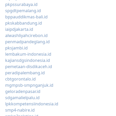
pkpssurabaya.id
spgdtpemalang.id
bppauddikmas-bali.id
pkskabbandung.id
iaipdjakarta.id
alwashliyahcirebon.id
penmadpandeglang.id
pksjambi.id
lembakum-indonesia.id
kajiansdgsindonesia.id
pemetaan-disdikaceh.id
peradipalembang.id
cbtgorontalo.id
mgmpsb-smpnganjuk.id
geloradenpasar.id
sdgamalielpalu.id
lpkkompetensiindonesia.id
smp4-nabire.id