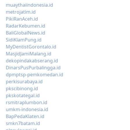
muaythaiindonesia.id
metrojatim.id
PikiRanAceh.id
RadarKebumen.id
BaliGlobalNews.id
SidiKlamPung.id
MyDentistGorontalo.id
MasjidJamiMalang.id
dekopindakabserang.id
DinarsPusPurbalingga.id
dpmptsp-pemkomedan.id
perkisurabaya.id
pkscibinong.id
pkskotategal.id
rsmitraplumbon.id
umkm-indonesia.id
BapPedaKlaten.id
smkn7batam.id