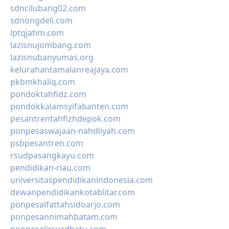
sdncilubang02.com
sdnongdeli.com
lptqjatim.com
lazisnujombang.com
lazisnubanyumas.org
kelurahantamalanreajaya.com
pkbmkhaliq.com
pondoktahfidz.com
pondokkalamsyifabanten.com
pesantrentahfizhdepok.com
ponpesaswajaan-nahdliyah.com
psbpesantren.com
rsudpasangkayu.com
pendidikan-riau.com
universitaspendidikanindonesia.com
dewanpendidikankotablitar.com
ponpesalfattahsidoarjo.com
ponpesannimahbatam.com