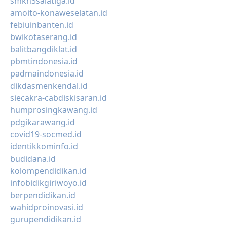
smkn3salatiga.id
amoito-konaweselatan.id
febiuinbanten.id
bwikotaserang.id
balitbangdiklat.id
pbmtindonesia.id
padmaindonesia.id
dikdasmenkendal.id
siecakra-cabdiskisaran.id
humprosingkawang.id
pdgikarawang.id
covid19-socmed.id
identikkominfo.id
budidana.id
kolompendidikan.id
infobidikgiriwoyo.id
berpendidikan.id
wahidproinovasi.id
gurupendidikan.id