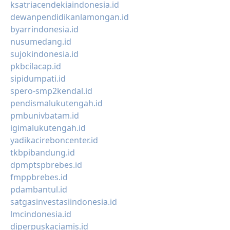
ksatriacendekiaindonesia.id
dewanpendidikanlamongan.id
byarrindonesia.id
nusumedang.id
sujokindonesia.id
pkbcilacap.id
sipidumpati.id
spero-smp2kendal.id
pendismalukutengah.id
pmbunivbatam.id
igimalukutengah.id
yadikacireboncenter.id
tkbpibandung.id
dpmptspbrebes.id
fmppbrebes.id
pdambantul.id
satgasinvestasiindonesia.id
lmcindonesia.id
diperpuskaciamis.id