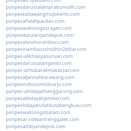
ponpesalirsyadbatu.com
ponpesdarussalamprabumulih.com
ponpeskedawangmojokerto.com
ponpesalfalahpacitan.com
ponpeswalisongosragen.com
ponpesdarularqamdepok.com
ponpesalanshorambon.com
ponpesmambaussholihin2blitar.com
ponpes-alikhlaspasuruan.com
ponpesdarussalamjambi.com
ponpes-almubarakmakassar.com
ponpesaljannahkarawang.com
ponpesmilliniumsidoarjo.com
ponpes-alhidayahtenggarong.com
ponpesalbidayahjember.com
ponpeshidayatullahkotabengkulu.com
ponpeswalisongobatam.com
ponpesar-ridwantrenggalek.com
ponpesattibyandepok.com