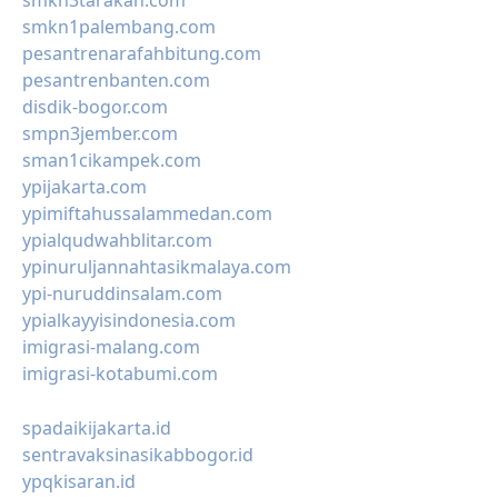
smkn3tarakan.com
smkn1palembang.com
pesantrenarafahbitung.com
pesantrenbanten.com
disdik-bogor.com
smpn3jember.com
sman1cikampek.com
ypijakarta.com
ypimiftahussalammedan.com
ypialqudwahblitar.com
ypinuruljannahtasikmalaya.com
ypi-nuruddinsalam.com
ypialkayyisindonesia.com
imigrasi-malang.com
imigrasi-kotabumi.com
spadaikijakarta.id
sentravaksinasikabbogor.id
ypqkisaran.id