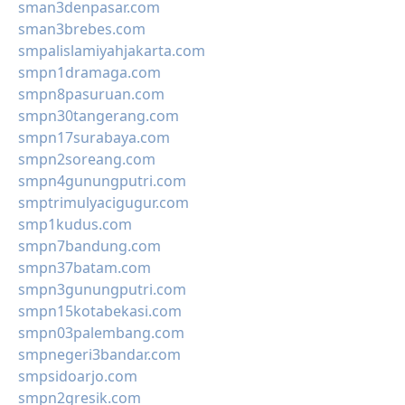
sman3denpasar.com
sman3brebes.com
smpalislamiyahjakarta.com
smpn1dramaga.com
smpn8pasuruan.com
smpn30tangerang.com
smpn17surabaya.com
smpn2soreang.com
smpn4gunungputri.com
smptrimulyacigugur.com
smp1kudus.com
smpn7bandung.com
smpn37batam.com
smpn3gunungputri.com
smpn15kotabekasi.com
smpn03palembang.com
smpnegeri3bandar.com
smpsidoarjo.com
smpn2gresik.com