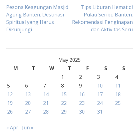
Post
Pesona Keagungan Masjid
Tips Liburan Hemat di
Agung Banten: Destinasi
Pulau Seribu Banten:
Spiritual yang Harus
Rekomendasi Penginapan
navigation
Dikunjungi
dan Aktivitas Seru
May 2025
M
T
W
T
F
S
S
1
2
3
4
5
6
7
8
9
10
11
12
13
14
15
16
17
18
19
20
21
22
23
24
25
26
27
28
29
30
31
« Apr
Jun »