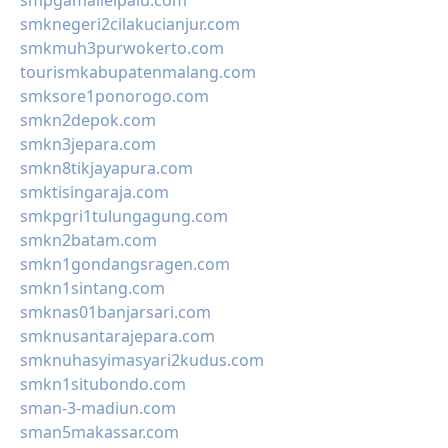
smpgamalielpalu.com
smknegeri2cilakucianjur.com
smkmuh3purwokerto.com
tourismkabupatenmalang.com
smksore1ponorogo.com
smkn2depok.com
smkn3jepara.com
smkn8tikjayapura.com
smktisingaraja.com
smkpgri1tulungagung.com
smkn2batam.com
smkn1gondangsragen.com
smkn1sintang.com
smknas01banjarsari.com
smknusantarajepara.com
smknuhasyimasyari2kudus.com
smkn1situbondo.com
sman-3-madiun.com
sman5makassar.com