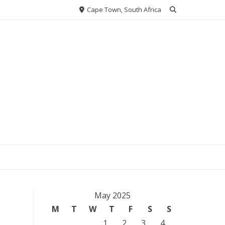
Cape Town, South Africa
May 2025
M
T
W
T
F
S
S
1
2
3
4