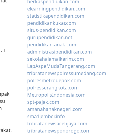
pat
berkaspendidikan.com
elearningpendidikan.com
statistikapendidikan.com
pendidikankukar.com
situs-pendidikan.com
gurupendidikan.net
pendidikan-anak.com
at.
administrasipendidikan.com
sekolahalamalkarim.com
g
LapAspeMudaTangerang.com
tribratanewspolressumedang.com
polresmetrodepok.com
polresserangkota.com
mpak
MetropolisIndonesia.com
isu
spt-pajak.com
h
amanahanaknegeri.com
sma1jember.info
tribratanewsacehjaya.com
akat.
tribratanewsponorogo.com