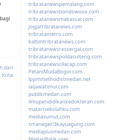
n
tribratanewspemalang.com
tribratanewsbondowoso.com
bagi
tribratanewsmakassar.com
jogjatribratanews.com
tribratametro.com
kaltimtribratanews.com
tribratanewsressergai.com
tribratanewspoldasulteng.com
tribratanewscilacap.com
h dari
PetaniMudaBogor.com
 Kota
lppmmethodistmedan.net
iaijawatimur.com
publikmedan.com
ilmupendidikankedokteran.com
materisekolahku.com
mediasumut.com
smanegeri3kayuagung.com
mediaplusmedan.com
MedanBatik.com