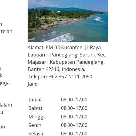
n
 telah
Alamat:
KM 03 Kuranten, Jl. Raya
Labuan – Pandeglang, Saruni, Kec.
Majasari, Kabupaten Pandeglang,
n
Banten 42216, Indonesia.
ik
Telepon:
+62 857-1111-7090
 juga
Jam:
Jumat
08.00–17.00
 dalam
Sabtu
08.00–17.00
tu
Minggu
08.00–17.00
Senin
08.00–17.00
han
Selasa
08.00–17.00