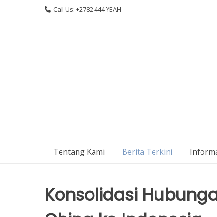
Skip
Call Us: +2782 444 YEAH
to
content
Tentang Kami
Berita Terkini
Informa
Konsolidasi Hubunga