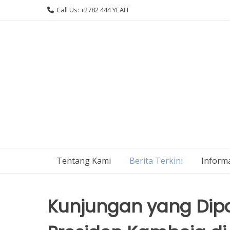
Skip
Call Us: +2782 444 YEAH
to
content
Tentang Kami
Berita Terkini
Informa
Kunjungan yang Dip