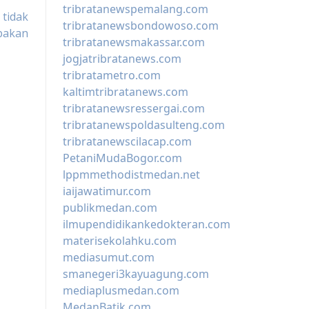
tribratanewspemalang.com
 tidak
tribratanewsbondowoso.com
pakan
tribratanewsmakassar.com
jogjatribratanews.com
tribratametro.com
kaltimtribratanews.com
tribratanewsressergai.com
tribratanewspoldasulteng.com
tribratanewscilacap.com
PetaniMudaBogor.com
lppmmethodistmedan.net
iaijawatimur.com
publikmedan.com
ilmupendidikankedokteran.com
materisekolahku.com
mediasumut.com
smanegeri3kayuagung.com
mediaplusmedan.com
MedanBatik.com