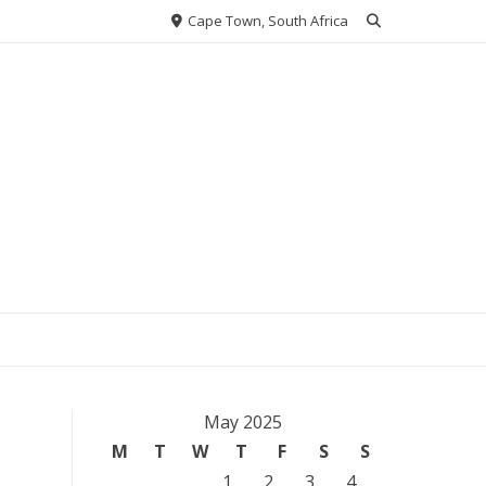
Cape Town, South Africa
May 2025
M
T
W
T
F
S
S
1
2
3
4