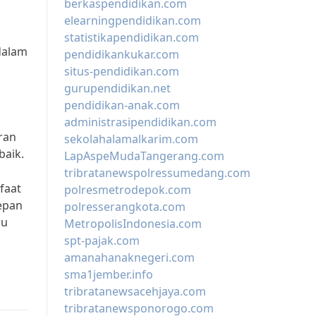
berkaspendidikan.com
elearningpendidikan.com
statistikapendidikan.com
dalam
pendidikankukar.com
situs-pendidikan.com
gurupendidikan.net
pendidikan-anak.com
administrasipendidikan.com
ran
sekolahalamalkarim.com
baik.
LapAspeMudaTangerang.com
tribratanewspolressumedang.com
faat
polresmetrodepok.com
epan
polresserangkota.com
ru
MetropolisIndonesia.com
spt-pajak.com
amanahanaknegeri.com
sma1jember.info
tribratanewsacehjaya.com
tribratanewsponorogo.com