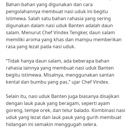
Bahan-bahan yang digunakan dan cara
pengolahannya membuat nasi uduk ini begitu
istimewa. Salah satu bahan rahasia yang sering
digunakan dalam nasi uduk Banten adalah daun
salam. Menurut Chef Vindex Tengker, daun salam
memiliki aroma yang khas dan mampu memberikan
rasa yang lezat pada nasi uduk.
“Tidak hanya daun salam, ada beberapa bahan
rahasia lainnya yang membuat nasi uduk Banten
begitu istimewa. Misalnya, menggunakan santan
kental dan bumbu yang pas,” ujar Chef Vindex.
Selain itu, nasi uduk Banten juga biasanya disajikan
dengan lauk pauk yang beragam, seperti ayam
goreng, tempe orek, dan telur balado. Kombinasi nasi
uduk yang lezat dan lauk pauk yang gurih membuat
hidangan ini semakin menggugah selera.