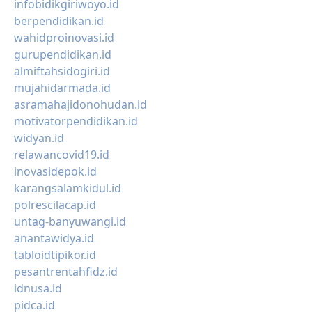
infobidikgiriwoyo.id
berpendidikan.id
wahidproinovasi.id
gurupendidikan.id
almiftahsidogiri.id
mujahidarmada.id
asramahajidonohudan.id
motivatorpendidikan.id
widyan.id
relawancovid19.id
inovasidepok.id
karangsalamkidul.id
polrescilacap.id
untag-banyuwangi.id
anantawidya.id
tabloidtipikor.id
pesantrentahfidz.id
idnusa.id
pidca.id