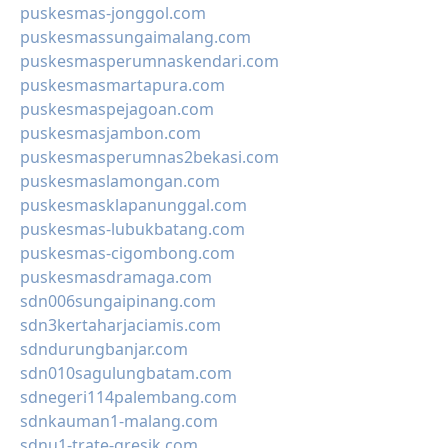
puskesmas-jonggol.com
puskesmassungaimalang.com
puskesmasperumnaskendari.com
puskesmasmartapura.com
puskesmaspejagoan.com
puskesmasjambon.com
puskesmasperumnas2bekasi.com
puskesmaslamongan.com
puskesmasklapanunggal.com
puskesmas-lubukbatang.com
puskesmas-cigombong.com
puskesmasdramaga.com
sdn006sungaipinang.com
sdn3kertaharjaciamis.com
sdndurungbanjar.com
sdn010sagulungbatam.com
sdnegeri114palembang.com
sdnkauman1-malang.com
sdnu1-trate-gresik.com