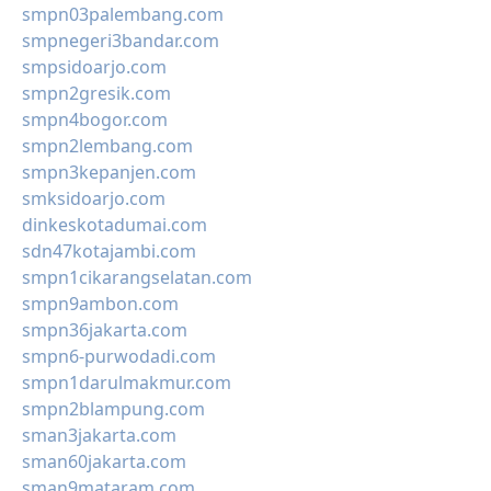
smpn03palembang.com
smpnegeri3bandar.com
smpsidoarjo.com
smpn2gresik.com
smpn4bogor.com
smpn2lembang.com
smpn3kepanjen.com
smksidoarjo.com
dinkeskotadumai.com
sdn47kotajambi.com
smpn1cikarangselatan.com
smpn9ambon.com
smpn36jakarta.com
smpn6-purwodadi.com
smpn1darulmakmur.com
smpn2blampung.com
sman3jakarta.com
sman60jakarta.com
sman9mataram.com