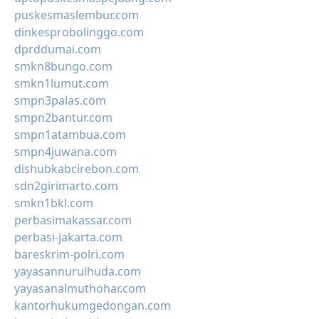
puskesmaslembur.com
dinkesprobolinggo.com
dprddumai.com
smkn8bungo.com
smkn1lumut.com
smpn3palas.com
smpn2bantur.com
smpn1atambua.com
smpn4juwana.com
dishubkabcirebon.com
sdn2girimarto.com
smkn1bkl.com
perbasimakassar.com
perbasi-jakarta.com
bareskrim-polri.com
yayasannurulhuda.com
yayasanalmuthohar.com
kantorhukumgedongan.com