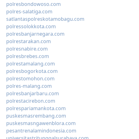
polresbondowoso.com
polres-salatiga.com
satlantaspolreskotamobagu.com
polressolokkota.com
polresbanjarnegara.com
polrestarakan.com
polresnabire.com
polresbrebes.com
polrestamalang.com
polresbogorkota.com
polrestomohon.com
polres-malang.com
polresbanjarbaru.com
polrestacirebon.com
polrespariamankota.com
puskesmasrembang.com
puskesmasngawenblora.com
pesantrenalamindonesia.com
universitastritunggalsurabaya.com