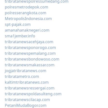
tribratanewspolressumedang.com
polresmetrodepok.com
polresserangkota.com
MetropolisIndonesia.com
spt-pajak.com
amanahanaknegeri.com
sma1jember.info
tribratanewsacehjaya.com
tribratanewsponorogo.com
tribratanewspemalang.com
tribratanewsbondowoso.com
tribratanewsmakassar.com
jogjatribratanews.com
tribratametro.com
kaltimtribratanews.com
tribratanewsressergai.com
tribratanewspoldasulteng.com
tribratanewscilacap.com
PetaniMudaBogor.com