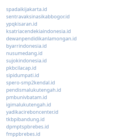
spadaikijakarta.id
sentravaksinasikabbogor.id
ypqkisaran.id
ksatriacendekiaindonesia.id
dewanpendidikanlamongan.id
byarrindonesia.id
nusumedang.id
sujokindonesia.id
pkbcilacap.id
sipidumpati.id
spero-smp2kendal.id
pendismalukutengah.id
pmbunivbatam.id
igimalukutengah.id
yadikacireboncenter.id
tkbpibandung.id
dpmptspbrebes.id
fmppbrebes.id