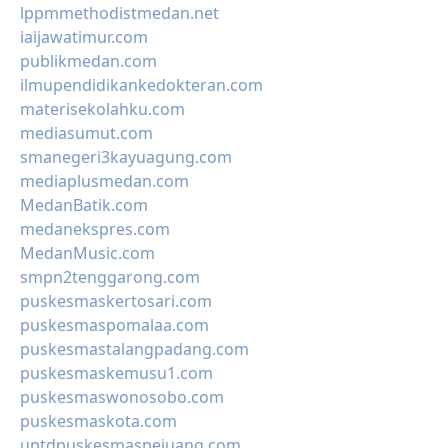
lppmmethodistmedan.net
iaijawatimur.com
publikmedan.com
ilmupendidikankedokteran.com
materisekolahku.com
mediasumut.com
smanegeri3kayuagung.com
mediaplusmedan.com
MedanBatik.com
medanekspres.com
MedanMusic.com
smpn2tenggarong.com
puskesmaskertosari.com
puskesmaspomalaa.com
puskesmastalangpadang.com
puskesmaskemusu1.com
puskesmaswonosobo.com
puskesmaskota.com
uptdpuskesmaspejuang.com