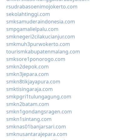
rsudrabasoenimojokerto.com
sekolahtinggi.com
smksamuderaindonesia.com
smpgamalielpalu.com
smknegeri2cilakucianjur.com
smkmuh3purwokerto.com
tourismkabupatenmalang.com
smksore1ponorogo.com
smkn2depok.com
smkn3jepara.com
smkn8tikjayapura.com
smktisingaraja.com
smkpgri1tulungagung.com
smkn2batam.com
smkn1gondangsragen.com
smkn1sintang.com
smknas01banjarsari.com
smknusantarajepara.com