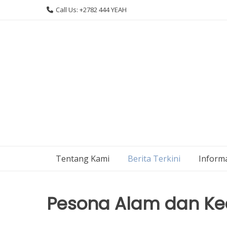
Skip
Call Us: +2782 444 YEAH
to
content
Tentang Kami
Berita Terkini
Informa
Pesona Alam dan Kea