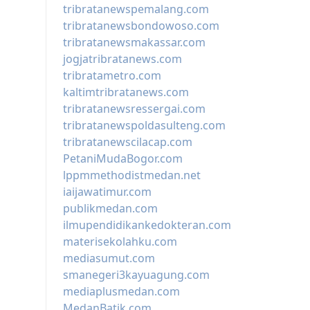
tribratanewspemalang.com
tribratanewsbondowoso.com
tribratanewsmakassar.com
jogjatribratanews.com
tribratametro.com
kaltimtribratanews.com
tribratanewsressergai.com
tribratanewspoldasulteng.com
tribratanewscilacap.com
PetaniMudaBogor.com
lppmmethodistmedan.net
iaijawatimur.com
publikmedan.com
ilmupendidikankedokteran.com
materisekolahku.com
mediasumut.com
smanegeri3kayuagung.com
mediaplusmedan.com
MedanBatik.com