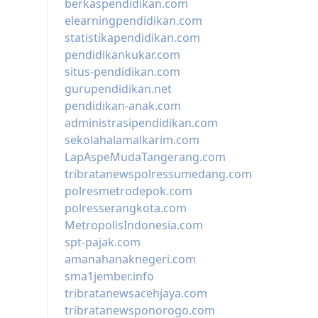
berkaspendidikan.com
elearningpendidikan.com
statistikapendidikan.com
pendidikankukar.com
situs-pendidikan.com
gurupendidikan.net
pendidikan-anak.com
administrasipendidikan.com
sekolahalamalkarim.com
LapAspeMudaTangerang.com
tribratanewspolressumedang.com
polresmetrodepok.com
polresserangkota.com
MetropolisIndonesia.com
spt-pajak.com
amanahanaknegeri.com
sma1jember.info
tribratanewsacehjaya.com
tribratanewsponorogo.com