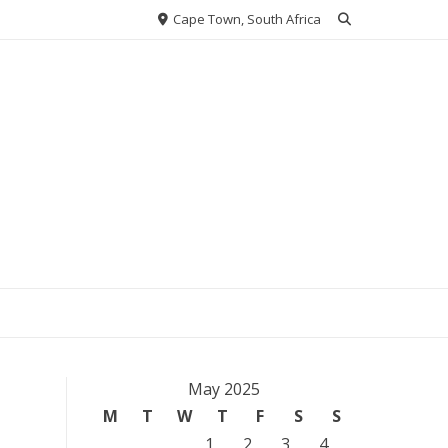
Cape Town, South Africa
May 2025
M
T
W
T
F
S
S
1
2
3
4