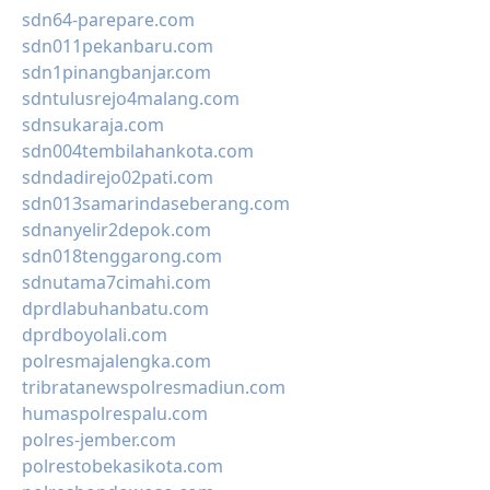
sdn64-parepare.com
sdn011pekanbaru.com
sdn1pinangbanjar.com
sdntulusrejo4malang.com
sdnsukaraja.com
sdn004tembilahankota.com
sdndadirejo02pati.com
sdn013samarindaseberang.com
sdnanyelir2depok.com
sdn018tenggarong.com
sdnutama7cimahi.com
dprdlabuhanbatu.com
dprdboyolali.com
polresmajalengka.com
tribratanewspolresmadiun.com
humaspolrespalu.com
polres-jember.com
polrestobekasikota.com