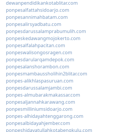
dewanpendidikankotablitar.com
ponpesalfattahsidoarjo.com
ponpesannimahbatam.com
ponpesalirsyadbatu.com
ponpesdarussalamprabumulih.com
ponpeskedawangmojokerto.com
ponpesalfalahpacitan.com
ponpeswalisongosragen.com
ponpesdarularqamdepok.com
ponpesalanshorambon.com
ponpesmambaussholihin2blitar.com
ponpes-alikhlaspasuruan.com
ponpesdarussalamjambi.com
ponpes-almubarakmakassar.com
ponpesaljannahkarawang.com
ponpesmilliniumsidoarjo.com
ponpes-alhidayahtenggarong.com
ponpesalbidayahjember.com
ponpeshidayatullahkotabengkulu.com