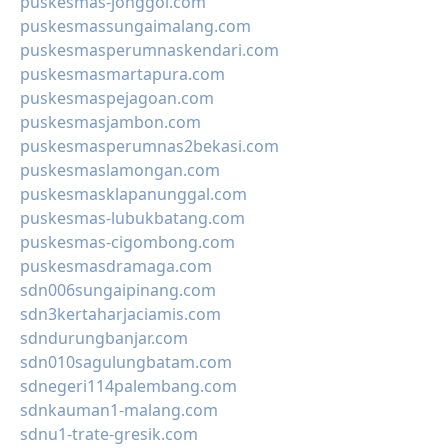
puskesmas-jonggol.com
puskesmassungaimalang.com
puskesmasperumnaskendari.com
puskesmasmartapura.com
puskesmaspejagoan.com
puskesmasjambon.com
puskesmasperumnas2bekasi.com
puskesmaslamongan.com
puskesmasklapanunggal.com
puskesmas-lubukbatang.com
puskesmas-cigombong.com
puskesmasdramaga.com
sdn006sungaipinang.com
sdn3kertaharjaciamis.com
sdndurungbanjar.com
sdn010sagulungbatam.com
sdnegeri114palembang.com
sdnkauman1-malang.com
sdnu1-trate-gresik.com