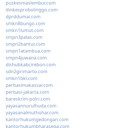
puskesmaslembur.com
dinkesprobolinggo.com
dprddumai.com
smkn8bungo.com
smkn1lumut.com
smpn3palas.com
smpn2bantur.com
smpn1atambua.com
smpn4juwana.com
dishubkabcirebon.com
sdn2girimarto.com
smkn1bkl.com
perbasimakassar.com
perbasi-jakarta.com
bareskrim-polri.com
yayasannurulhuda.com
yayasanalmuthohar.com
kantorhukumgedongan.com
kantorhukumbharasega.com