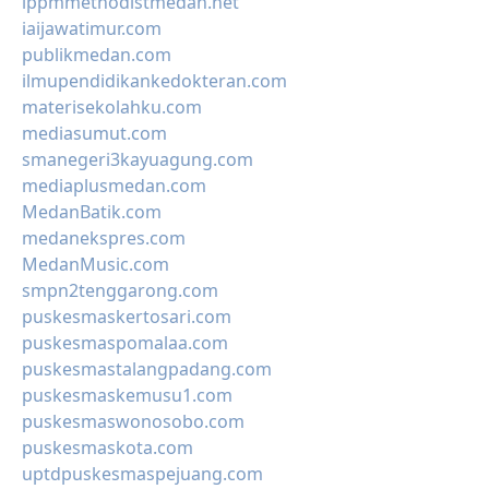
lppmmethodistmedan.net
iaijawatimur.com
publikmedan.com
ilmupendidikankedokteran.com
materisekolahku.com
mediasumut.com
smanegeri3kayuagung.com
mediaplusmedan.com
MedanBatik.com
medanekspres.com
MedanMusic.com
smpn2tenggarong.com
puskesmaskertosari.com
puskesmaspomalaa.com
puskesmastalangpadang.com
puskesmaskemusu1.com
puskesmaswonosobo.com
puskesmaskota.com
uptdpuskesmaspejuang.com