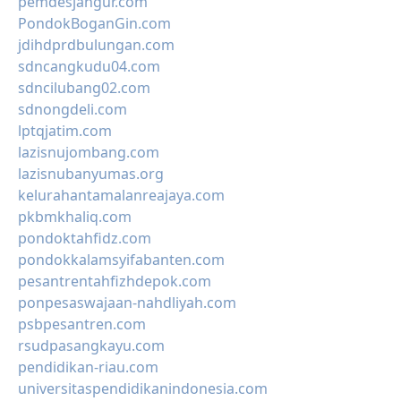
pemdesjangur.com
PondokBoganGin.com
jdihdprdbulungan.com
sdncangkudu04.com
sdncilubang02.com
sdnongdeli.com
lptqjatim.com
lazisnujombang.com
lazisnubanyumas.org
kelurahantamalanreajaya.com
pkbmkhaliq.com
pondoktahfidz.com
pondokkalamsyifabanten.com
pesantrentahfizhdepok.com
ponpesaswajaan-nahdliyah.com
psbpesantren.com
rsudpasangkayu.com
pendidikan-riau.com
universitaspendidikanindonesia.com