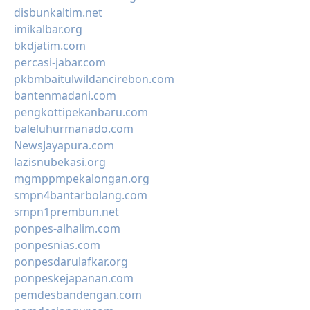
disbunkaltim.net
imikalbar.org
bkdjatim.com
percasi-jabar.com
pkbmbaitulwildancirebon.com
bantenmadani.com
pengkottipekanbaru.com
baleluhurmanado.com
NewsJayapura.com
lazisnubekasi.org
mgmppmpekalongan.org
smpn4bantarbolang.com
smpn1prembun.net
ponpes-alhalim.com
ponpesnias.com
ponpesdarulafkar.org
ponpeskejapanan.com
pemdesbandengan.com