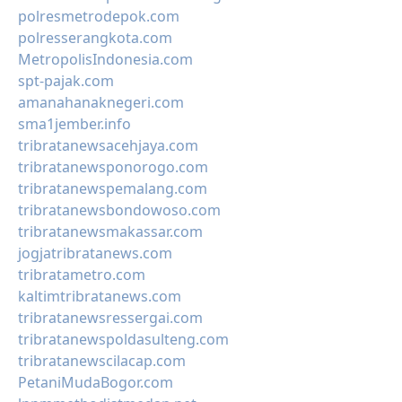
polresmetrodepok.com
polresserangkota.com
MetropolisIndonesia.com
spt-pajak.com
amanahanaknegeri.com
sma1jember.info
tribratanewsacehjaya.com
tribratanewsponorogo.com
tribratanewspemalang.com
tribratanewsbondowoso.com
tribratanewsmakassar.com
jogjatribratanews.com
tribratametro.com
kaltimtribratanews.com
tribratanewsressergai.com
tribratanewspoldasulteng.com
tribratanewscilacap.com
PetaniMudaBogor.com