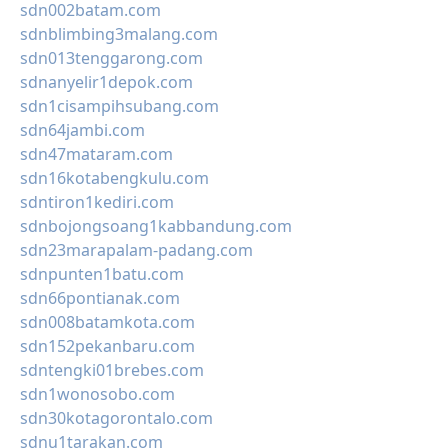
sdn002batam.com
sdnblimbing3malang.com
sdn013tenggarong.com
sdnanyelir1depok.com
sdn1cisampihsubang.com
sdn64jambi.com
sdn47mataram.com
sdn16kotabengkulu.com
sdntiron1kediri.com
sdnbojongsoang1kabbandung.com
sdn23marapalam-padang.com
sdnpunten1batu.com
sdn66pontianak.com
sdn008batamkota.com
sdn152pekanbaru.com
sdntengki01brebes.com
sdn1wonosobo.com
sdn30kotagorontalo.com
sdnu1tarakan.com