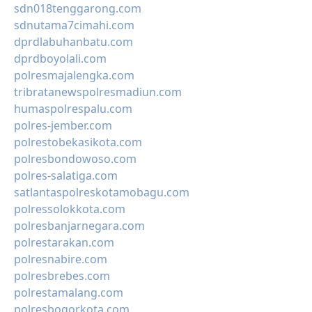
sdn018tenggarong.com
sdnutama7cimahi.com
dprdlabuhanbatu.com
dprdboyolali.com
polresmajalengka.com
tribratanewspolresmadiun.com
humaspolrespalu.com
polres-jember.com
polrestobekasikota.com
polresbondowoso.com
polres-salatiga.com
satlantaspolreskotamobagu.com
polressolokkota.com
polresbanjarnegara.com
polrestarakan.com
polresnabire.com
polresbrebes.com
polrestamalang.com
polresbogorkota.com