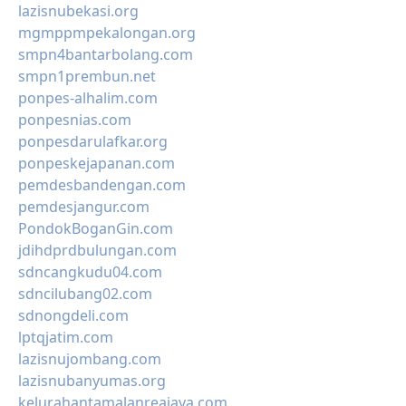
lazisnubekasi.org
mgmppmpekalongan.org
smpn4bantarbolang.com
smpn1prembun.net
ponpes-alhalim.com
ponpesnias.com
ponpesdarulafkar.org
ponpeskejapanan.com
pemdesbandengan.com
pemdesjangur.com
PondokBoganGin.com
jdihdprdbulungan.com
sdncangkudu04.com
sdncilubang02.com
sdnongdeli.com
lptqjatim.com
lazisnujombang.com
lazisnubanyumas.org
kelurahantamalanreajaya.com