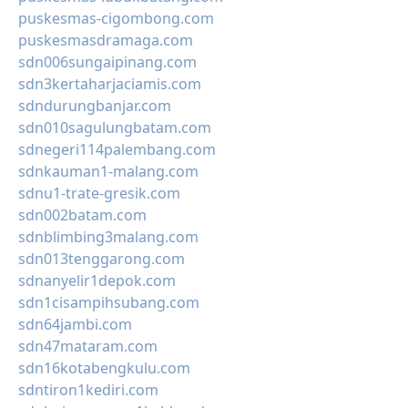
puskesmas-cigombong.com
puskesmasdramaga.com
sdn006sungaipinang.com
sdn3kertaharjaciamis.com
sdndurungbanjar.com
sdn010sagulungbatam.com
sdnegeri114palembang.com
sdnkauman1-malang.com
sdnu1-trate-gresik.com
sdn002batam.com
sdnblimbing3malang.com
sdn013tenggarong.com
sdnanyelir1depok.com
sdn1cisampihsubang.com
sdn64jambi.com
sdn47mataram.com
sdn16kotabengkulu.com
sdntiron1kediri.com