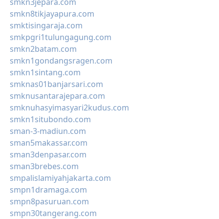
smkn3jepara.com
smkn8tikjayapura.com
smktisingaraja.com
smkpgri1tulungagung.com
smkn2batam.com
smkn1gondangsragen.com
smkn1sintang.com
smknas01banjarsari.com
smknusantarajepara.com
smknuhasyimasyari2kudus.com
smkn1situbondo.com
sman-3-madiun.com
sman5makassar.com
sman3denpasar.com
sman3brebes.com
smpalislamiyahjakarta.com
smpn1dramaga.com
smpn8pasuruan.com
smpn30tangerang.com