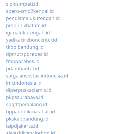
sipidumpati.id
spero-smp2kendal.id
pendismalukutengah.id
pmbunivbatam.id
igimalukutengah.id
yadikacireboncenter.id
tkbpibandung.id
dpmptspbrebes.id
fmppbrebes.id
pdambantul.id
satgasinvestasiindonesia.id
lmcindonesia.id
diperpuskaciamis.id
pkpssurabaya.id
spgdtpemalang.id
bppauddikmas-bali.id
pkskabbandung.id
iaipdjakarta.id
alwashliyahcirebon.id