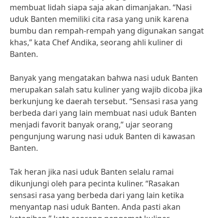
membuat lidah siapa saja akan dimanjakan. “Nasi
uduk Banten memiliki cita rasa yang unik karena
bumbu dan rempah-rempah yang digunakan sangat
khas,” kata Chef Andika, seorang ahli kuliner di
Banten.
Banyak yang mengatakan bahwa nasi uduk Banten
merupakan salah satu kuliner yang wajib dicoba jika
berkunjung ke daerah tersebut. “Sensasi rasa yang
berbeda dari yang lain membuat nasi uduk Banten
menjadi favorit banyak orang,” ujar seorang
pengunjung warung nasi uduk Banten di kawasan
Banten.
Tak heran jika nasi uduk Banten selalu ramai
dikunjungi oleh para pecinta kuliner. “Rasakan
sensasi rasa yang berbeda dari yang lain ketika
menyantap nasi uduk Banten. Anda pasti akan