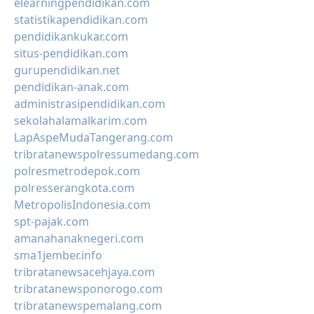
elearningpendidikan.com
statistikapendidikan.com
pendidikankukar.com
situs-pendidikan.com
gurupendidikan.net
pendidikan-anak.com
administrasipendidikan.com
sekolahalamalkarim.com
LapAspeMudaTangerang.com
tribratanewspolressumedang.com
polresmetrodepok.com
polresserangkota.com
MetropolisIndonesia.com
spt-pajak.com
amanahanaknegeri.com
sma1jember.info
tribratanewsacehjaya.com
tribratanewsponorogo.com
tribratanewspemalang.com