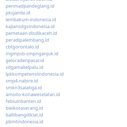
penmadpandeglang.id
pksjambi.id
lembakum-indonesia.id
kajiansdgsindonesia.id
pemetaan-disdikaceh.id
peradipalembang.id
cbtgorontalo.id
mgmpsb-smpnganjuk.id
geloradenpasar.id
sdgamalielpalu.id
lpkkompetensiindonesia.id
smp4-nabire.id
smkn3salatiga.id
amoito-konaweselatan.id
febiuinbanten.id
bwikotaserang.id
balitbangdiklat.id
pbmtindonesia.id