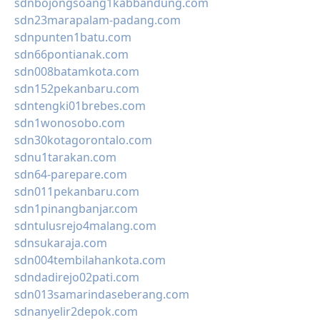
sdnbojongsoang1kabbandung.com
sdn23marapalam-padang.com
sdnpunten1batu.com
sdn66pontianak.com
sdn008batamkota.com
sdn152pekanbaru.com
sdntengki01brebes.com
sdn1wonosobo.com
sdn30kotagorontalo.com
sdnu1tarakan.com
sdn64-parepare.com
sdn011pekanbaru.com
sdn1pinangbanjar.com
sdntulusrejo4malang.com
sdnsukaraja.com
sdn004tembilahankota.com
sdndadirejo02pati.com
sdn013samarindaseberang.com
sdnanyelir2depok.com