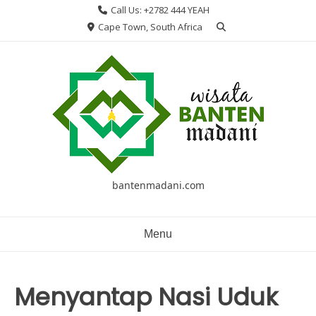
Skip
Call Us: +2782 444 YEAH
to
Cape Town, South Africa
content
bantenmadani.com
Menu
Menyantap Nasi Uduk