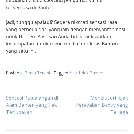
ketagihan,” kata seorang pengamat kuliner
terkemuka di Banten.
Jadi, tunggu apalagi? Segera nikmati sensasi rasa
yang berbeda dari yang lain dengan menyantap nasi
uduk Banten. Pastikan Anda tidak melewatkan
kesempatan untuk mencicipi kuliner khas Banten
yang satu ini.
Posted in
Berita Terkini
Tagged
Nasi Uduk Banten
Post
Sensasi Petualangan di
Menelusuri Jejak
Alam Banten yang Tak
Peradaban Baduy yang
Terlupakan
Terjaga
navigation