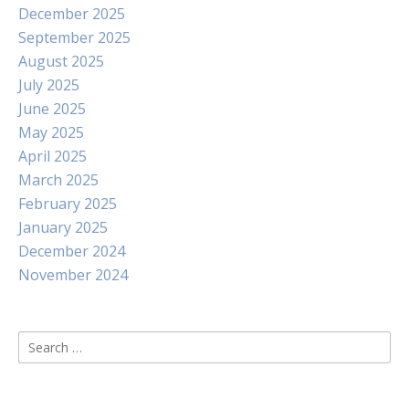
December 2025
September 2025
August 2025
July 2025
June 2025
May 2025
April 2025
March 2025
February 2025
January 2025
December 2024
November 2024
Search
for: