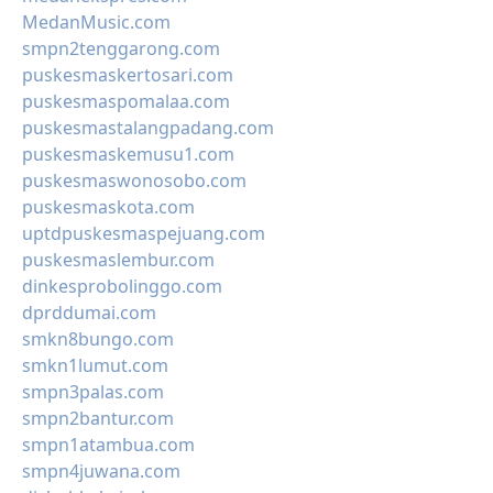
MedanMusic.com
smpn2tenggarong.com
puskesmaskertosari.com
puskesmaspomalaa.com
puskesmastalangpadang.com
puskesmaskemusu1.com
puskesmaswonosobo.com
puskesmaskota.com
uptdpuskesmaspejuang.com
puskesmaslembur.com
dinkesprobolinggo.com
dprddumai.com
smkn8bungo.com
smkn1lumut.com
smpn3palas.com
smpn2bantur.com
smpn1atambua.com
smpn4juwana.com