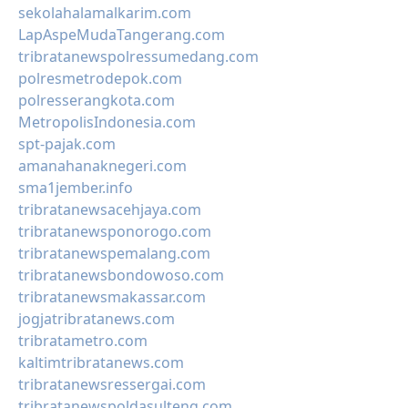
sekolahalamalkarim.com
LapAspeMudaTangerang.com
tribratanewspolressumedang.com
polresmetrodepok.com
polresserangkota.com
MetropolisIndonesia.com
spt-pajak.com
amanahanaknegeri.com
sma1jember.info
tribratanewsacehjaya.com
tribratanewsponorogo.com
tribratanewspemalang.com
tribratanewsbondowoso.com
tribratanewsmakassar.com
jogjatribratanews.com
tribratametro.com
kaltimtribratanews.com
tribratanewsressergai.com
tribratanewspoldasulteng.com