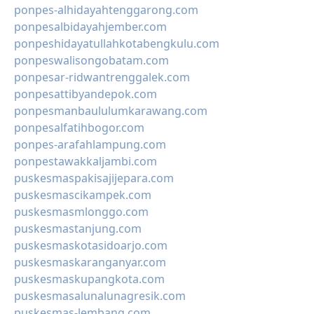
ponpes-alhidayahtenggarong.com
ponpesalbidayahjember.com
ponpeshidayatullahkotabengkulu.com
ponpeswalisongobatam.com
ponpesar-ridwantrenggalek.com
ponpesattibyandepok.com
ponpesmanbaululumkarawang.com
ponpesalfatihbogor.com
ponpes-arafahlampung.com
ponpestawakkaljambi.com
puskesmaspakisajijepara.com
puskesmascikampek.com
puskesmasmlonggo.com
puskesmastanjung.com
puskesmaskotasidoarjo.com
puskesmaskaranganyar.com
puskesmaskupangkota.com
puskesmasalunalunagresik.com
puskesmas-lembang.com