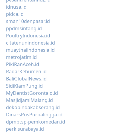
idnusa.id
pidca.id
sman10denpasar.id
ppdmsintang.id
PoultryIndonesia.id
citatenunindonesia.id
muaythaiindonesia.id
metrojatim.id
PikiRanAceh.id
RadarKebumen.id
BaliGlobalNews.id
SidiKlamPung.id
MyDentistGorontalo.id
MasjidJamiMalang.id
dekopindakabserang.id
DinarsPusPurbalingga.id
dpmptsp-pemkomedan.id
perkisurabaya.id