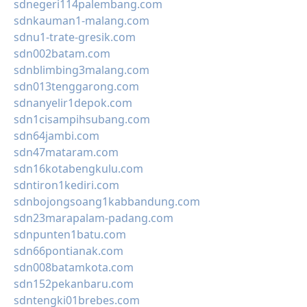
sdnegeri114palembang.com
sdnkauman1-malang.com
sdnu1-trate-gresik.com
sdn002batam.com
sdnblimbing3malang.com
sdn013tenggarong.com
sdnanyelir1depok.com
sdn1cisampihsubang.com
sdn64jambi.com
sdn47mataram.com
sdn16kotabengkulu.com
sdntiron1kediri.com
sdnbojongsoang1kabbandung.com
sdn23marapalam-padang.com
sdnpunten1batu.com
sdn66pontianak.com
sdn008batamkota.com
sdn152pekanbaru.com
sdntengki01brebes.com