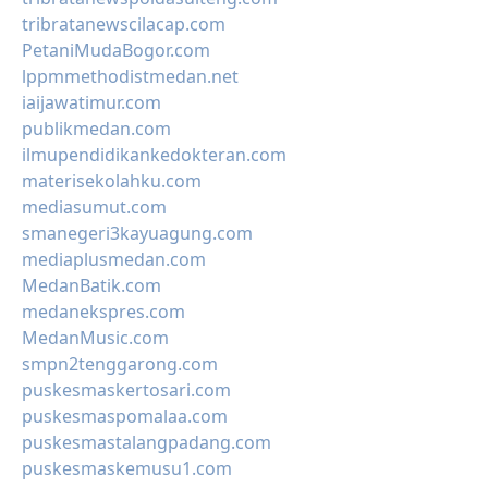
tribratanewscilacap.com
PetaniMudaBogor.com
lppmmethodistmedan.net
iaijawatimur.com
publikmedan.com
ilmupendidikankedokteran.com
materisekolahku.com
mediasumut.com
smanegeri3kayuagung.com
mediaplusmedan.com
MedanBatik.com
medanekspres.com
MedanMusic.com
smpn2tenggarong.com
puskesmaskertosari.com
puskesmaspomalaa.com
puskesmastalangpadang.com
puskesmaskemusu1.com