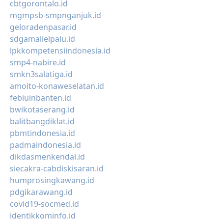
cbtgorontalo.id
mgmpsb-smpnganjuk.id
geloradenpasar.id
sdgamalielpalu.id
lpkkompetensiindonesia.id
smp4-nabire.id
smkn3salatiga.id
amoito-konaweselatan.id
febiuinbanten.id
bwikotaserang.id
balitbangdiklat.id
pbmtindonesia.id
padmaindonesia.id
dikdasmenkendal.id
siecakra-cabdiskisaran.id
humprosingkawang.id
pdgikarawang.id
covid19-socmed.id
identikkominfo.id