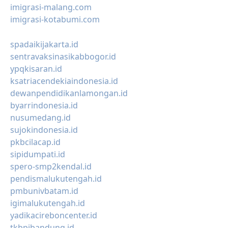
imigrasi-malang.com
imigrasi-kotabumi.com
spadaikijakarta.id
sentravaksinasikabbogor.id
ypqkisaran.id
ksatriacendekiaindonesia.id
dewanpendidikanlamongan.id
byarrindonesia.id
nusumedang.id
sujokindonesia.id
pkbcilacap.id
sipidumpati.id
spero-smp2kendal.id
pendismalukutengah.id
pmbunivbatam.id
igimalukutengah.id
yadikacireboncenter.id
tkbpibandung.id