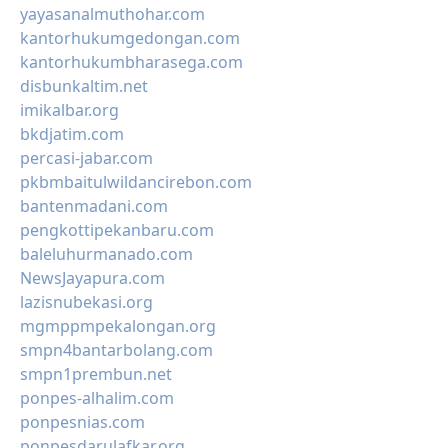
yayasanalmuthohar.com
kantorhukumgedongan.com
kantorhukumbharasega.com
disbunkaltim.net
imikalbar.org
bkdjatim.com
percasi-jabar.com
pkbmbaitulwildancirebon.com
bantenmadani.com
pengkottipekanbaru.com
baleluhurmanado.com
NewsJayapura.com
lazisnubekasi.org
mgmppmpekalongan.org
smpn4bantarbolang.com
smpn1prembun.net
ponpes-alhalim.com
ponpesnias.com
ponpesdarulafkar.org