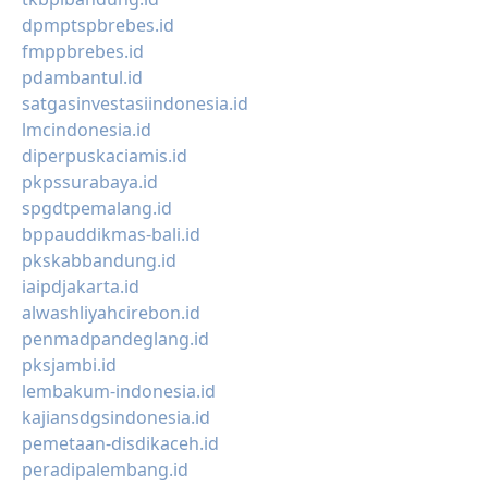
dpmptspbrebes.id
fmppbrebes.id
pdambantul.id
satgasinvestasiindonesia.id
lmcindonesia.id
diperpuskaciamis.id
pkpssurabaya.id
spgdtpemalang.id
bppauddikmas-bali.id
pkskabbandung.id
iaipdjakarta.id
alwashliyahcirebon.id
penmadpandeglang.id
pksjambi.id
lembakum-indonesia.id
kajiansdgsindonesia.id
pemetaan-disdikaceh.id
peradipalembang.id