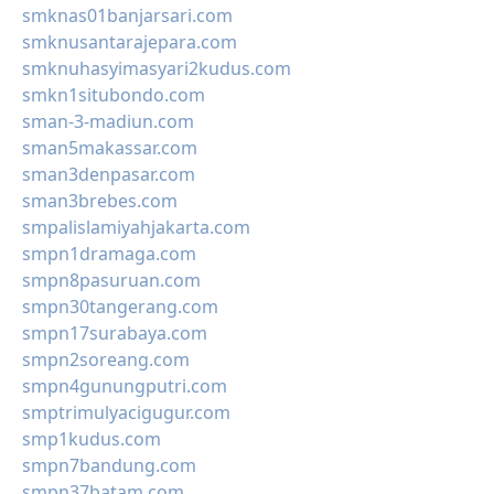
smknas01banjarsari.com
smknusantarajepara.com
smknuhasyimasyari2kudus.com
smkn1situbondo.com
sman-3-madiun.com
sman5makassar.com
sman3denpasar.com
sman3brebes.com
smpalislamiyahjakarta.com
smpn1dramaga.com
smpn8pasuruan.com
smpn30tangerang.com
smpn17surabaya.com
smpn2soreang.com
smpn4gunungputri.com
smptrimulyacigugur.com
smp1kudus.com
smpn7bandung.com
smpn37batam.com