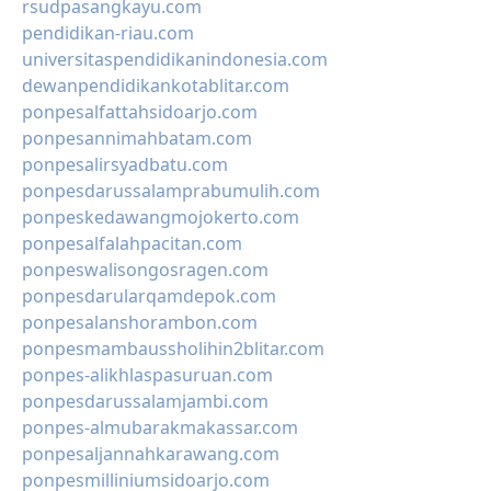
rsudpasangkayu.com
pendidikan-riau.com
universitaspendidikanindonesia.com
dewanpendidikankotablitar.com
ponpesalfattahsidoarjo.com
ponpesannimahbatam.com
ponpesalirsyadbatu.com
ponpesdarussalamprabumulih.com
ponpeskedawangmojokerto.com
ponpesalfalahpacitan.com
ponpeswalisongosragen.com
ponpesdarularqamdepok.com
ponpesalanshorambon.com
ponpesmambaussholihin2blitar.com
ponpes-alikhlaspasuruan.com
ponpesdarussalamjambi.com
ponpes-almubarakmakassar.com
ponpesaljannahkarawang.com
ponpesmilliniumsidoarjo.com