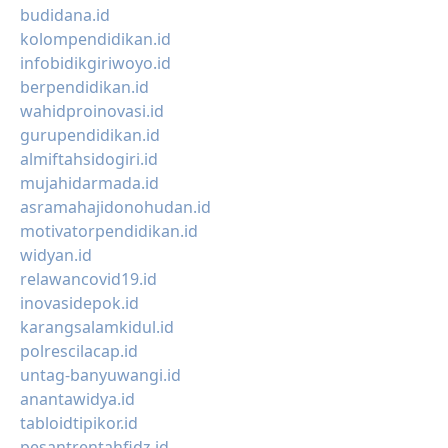
budidana.id
kolompendidikan.id
infobidikgiriwoyo.id
berpendidikan.id
wahidproinovasi.id
gurupendidikan.id
almiftahsidogiri.id
mujahidarmada.id
asramahajidonohudan.id
motivatorpendidikan.id
widyan.id
relawancovid19.id
inovasidepok.id
karangsalamkidul.id
polrescilacap.id
untag-banyuwangi.id
anantawidya.id
tabloidtipikor.id
pesantrentahfidz.id