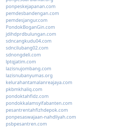
ponpeskejapanan.com
pemdesbandengan.com
pemdesjangur.com
PondokBoganGin.com
jdihdprdbulungan.com
sdncangkudu04.com
sdncilubang02.com
sdnongdeli.com
lptqjatim.com
lazisnujombang.com
lazisnubanyumas.org
kelurahantamalanreajaya.com
pkbmkhaliq.com
pondoktahfidz.com
pondokkalamsyifabanten.com
pesantrentahfizhdepok.com
ponpesaswajaan-nahdliyah.com
psbpesantren.com