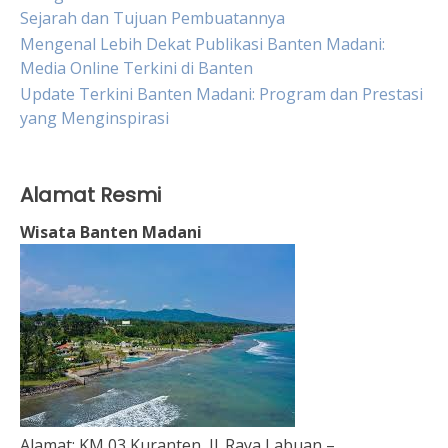
Sejarah dan Tujuan Pembuatannya
Mengenal Lebih Dekat Publikasi Banten Madani:
Media Online Terkini di Banten
Update Terkini Banten Madani: Program dan Prestasi
yang Menginspirasi
Alamat Resmi
Wisata Banten Madani
Alamat:
KM 03 Kuranten, Jl. Raya Labuan –