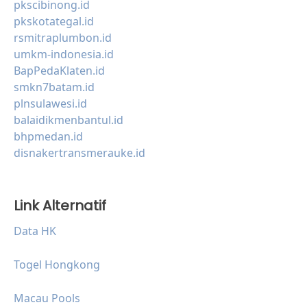
pkscibinong.id
pkskotategal.id
rsmitraplumbon.id
umkm-indonesia.id
BapPedaKlaten.id
smkn7batam.id
plnsulawesi.id
balaidikmenbantul.id
bhpmedan.id
disnakertransmerauke.id
Link Alternatif
Data HK
Togel Hongkong
Macau Pools