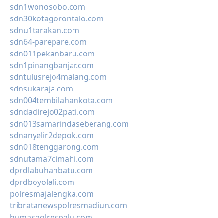
sdn1wonosobo.com
sdn30kotagorontalo.com
sdnu1tarakan.com
sdn64-parepare.com
sdn011pekanbaru.com
sdn1pinangbanjar.com
sdntulusrejo4malang.com
sdnsukaraja.com
sdn004tembilahankota.com
sdndadirejo02pati.com
sdn013samarindaseberang.com
sdnanyelir2depok.com
sdn018tenggarong.com
sdnutama7cimahi.com
dprdlabuhanbatu.com
dprdboyolali.com
polresmajalengka.com
tribratanewspolresmadiun.com
humaspolrespalu.com