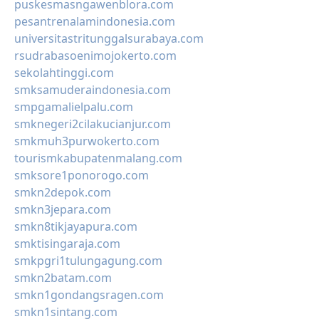
puskesmasngawenblora.com
pesantrenalamindonesia.com
universitastritunggalsurabaya.com
rsudrabasoenimojokerto.com
sekolahtinggi.com
smksamuderaindonesia.com
smpgamalielpalu.com
smknegeri2cilakucianjur.com
smkmuh3purwokerto.com
tourismkabupatenmalang.com
smksore1ponorogo.com
smkn2depok.com
smkn3jepara.com
smkn8tikjayapura.com
smktisingaraja.com
smkpgri1tulungagung.com
smkn2batam.com
smkn1gondangsragen.com
smkn1sintang.com