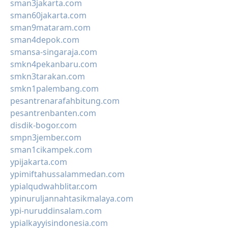
sman3jakarta.com
sman60jakarta.com
sman9mataram.com
sman4depok.com
smansa-singaraja.com
smkn4pekanbaru.com
smkn3tarakan.com
smkn1palembang.com
pesantrenarafahbitung.com
pesantrenbanten.com
disdik-bogor.com
smpn3jember.com
sman1cikampek.com
ypijakarta.com
ypimiftahussalammedan.com
ypialqudwahblitar.com
ypinuruljannahtasikmalaya.com
ypi-nuruddinsalam.com
ypialkayyisindonesia.com