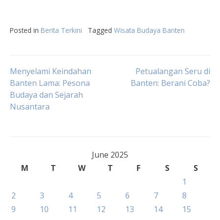
Posted in
Berita Terkini
Tagged
Wisata Budaya Banten
Post
Menyelami Keindahan
Petualangan Seru di
Banten Lama: Pesona
Banten: Berani Coba?
Budaya dan Sejarah
navigation
Nusantara
June 2025
M
T
W
T
F
S
S
1
2
3
4
5
6
7
8
9
10
11
12
13
14
15