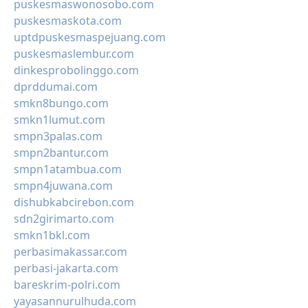
puskesmaswonosobo.com
puskesmaskota.com
uptdpuskesmaspejuang.com
puskesmaslembur.com
dinkesprobolinggo.com
dprddumai.com
smkn8bungo.com
smkn1lumut.com
smpn3palas.com
smpn2bantur.com
smpn1atambua.com
smpn4juwana.com
dishubkabcirebon.com
sdn2girimarto.com
smkn1bkl.com
perbasimakassar.com
perbasi-jakarta.com
bareskrim-polri.com
yayasannurulhuda.com