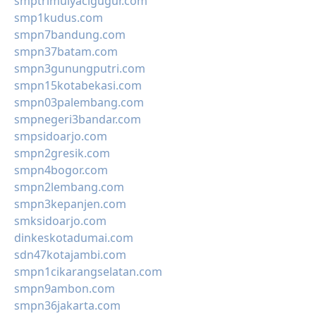
smptrimulyacigugur.com
smp1kudus.com
smpn7bandung.com
smpn37batam.com
smpn3gunungputri.com
smpn15kotabekasi.com
smpn03palembang.com
smpnegeri3bandar.com
smpsidoarjo.com
smpn2gresik.com
smpn4bogor.com
smpn2lembang.com
smpn3kepanjen.com
smksidoarjo.com
dinkeskotadumai.com
sdn47kotajambi.com
smpn1cikarangselatan.com
smpn9ambon.com
smpn36jakarta.com