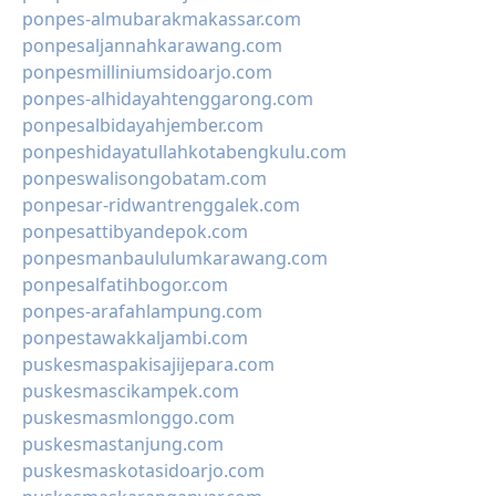
ponpes-almubarakmakassar.com
ponpesaljannahkarawang.com
ponpesmilliniumsidoarjo.com
ponpes-alhidayahtenggarong.com
ponpesalbidayahjember.com
ponpeshidayatullahkotabengkulu.com
ponpeswalisongobatam.com
ponpesar-ridwantrenggalek.com
ponpesattibyandepok.com
ponpesmanbaululumkarawang.com
ponpesalfatihbogor.com
ponpes-arafahlampung.com
ponpestawakkaljambi.com
puskesmaspakisajijepara.com
puskesmascikampek.com
puskesmasmlonggo.com
puskesmastanjung.com
puskesmaskotasidoarjo.com