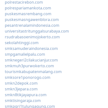
polrestacirebon.com
polrespariamankota.com
puskesmasrembang.com
puskesmasngawenblora.com
pesantrenalamindonesia.com
universitastritunggalsurabaya.com
rsudrabasoenimojokerto.com
sekolahtinggi.com
smksamuderaindonesia.com
smpgamalielpalu.com
smknegeri2cilakucianjur.com
smkmuh3purwokerto.com
tourismkabupatenmalang.com
smksore1ponorogo.com
smkn2depok.com
smkn3jepara.com
smkn8tikjayapura.com
smktisingaraja.com
smkpgri1tulungagung.com