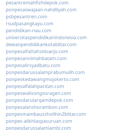
pesantrentahfizhdepok.com
ponpesaswajaan-nahdliyah.com
psbpesantren.com
rsudpasangkayu.com
pendidikan-riau.com
universitaspendidikanindonesia.com
dewanpendidikankotablitar.com
ponpesalfattahsidoarjo.com
ponpesannimahbatam.com
ponpesalirsyadbatu.com
ponpesdarussalamprabumulih.com
ponpeskedawangmojokerto.com
ponpesalfalahpacitan.com
ponpeswalisongosragen.com
ponpesdarularqamdepok.com
ponpesalanshorambon.com
ponpesmambaussholihin2blitar.com
ponpes-alikhlaspasuruan.com
ponpesdarussalamjambi.com