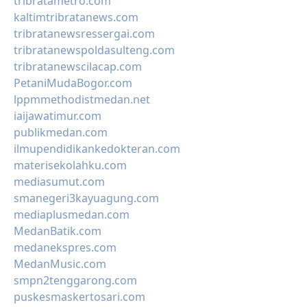
tribratametro.com
kaltimtribratanews.com
tribratanewsressergai.com
tribratanewspoldasulteng.com
tribratanewscilacap.com
PetaniMudaBogor.com
lppmmethodistmedan.net
iaijawatimur.com
publikmedan.com
ilmupendidikankedokteran.com
materisekolahku.com
mediasumut.com
smanegeri3kayuagung.com
mediaplusmedan.com
MedanBatik.com
medanekspres.com
MedanMusic.com
smpn2tenggarong.com
puskesmaskertosari.com