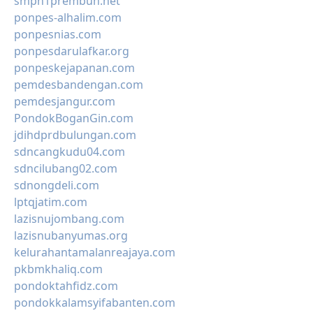
smpn1prembun.net
ponpes-alhalim.com
ponpesnias.com
ponpesdarulafkar.org
ponpeskejapanan.com
pemdesbandengan.com
pemdesjangur.com
PondokBoganGin.com
jdihdprdbulungan.com
sdncangkudu04.com
sdncilubang02.com
sdnongdeli.com
lptqjatim.com
lazisnujombang.com
lazisnubanyumas.org
kelurahantamalanreajaya.com
pkbmkhaliq.com
pondoktahfidz.com
pondokkalamsyifabanten.com