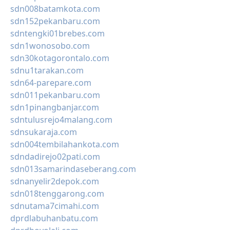
sdn008batamkota.com
sdn152pekanbaru.com
sdntengki01brebes.com
sdn1wonosobo.com
sdn30kotagorontalo.com
sdnu1tarakan.com
sdn64-parepare.com
sdn011pekanbaru.com
sdn1pinangbanjar.com
sdntulusrejo4malang.com
sdnsukaraja.com
sdn004tembilahankota.com
sdndadirejo02pati.com
sdn013samarindaseberang.com
sdnanyelir2depok.com
sdn018tenggarong.com
sdnutama7cimahi.com
dprdlabuhanbatu.com