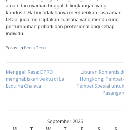
aman dan nyaman tinggal di lingkungan yang
kondusif. Hal ini tidak hanya memberikan rasa aman
tetapi juga menciptakan suasana yang mendukung
pertumbuhan pribadi dan profesional bagi setiap
individu.
Posted in
Berita Terkini
Post
Menggali Rasa: DPRD
Liburan Romantis di
menghabiskan waktu di La
Hongkong: Tempat-
Esquina Chalaca
Tempat Spesial untuk
navigation
Pasangan
September 2025
M
T
W
T
F
S
S