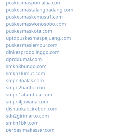
puskesmaspomalaa.com
puskesmastalangpadang.com
puskesmaskemusu1.com
puskesmaswonosobo.com
puskesmaskota.com
uptdpuskesmaspejuang.com
puskesmaslembur.com
dinkesprobolinggo.com
dprddumai.com
smkn8bungo.com
smkn1lumut.com
smpn3palas.com
smpn2bantur.com
smpn1atambua.com
smpn4juwana.com
dishubkabcirebon.com
sdn2girimarto.com
smkn1bkl.com
perbasimakassar.com