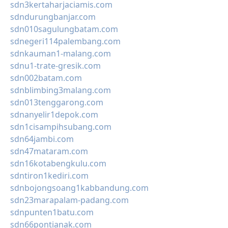
sdn3kertaharjaciamis.com
sdndurungbanjar.com
sdn010sagulungbatam.com
sdnegeri114palembang.com
sdnkauman1-malang.com
sdnu1-trate-gresik.com
sdn002batam.com
sdnblimbing3malang.com
sdn013tenggarong.com
sdnanyelir1depok.com
sdn1cisampihsubang.com
sdn64jambi.com
sdn47mataram.com
sdn16kotabengkulu.com
sdntiron1kediri.com
sdnbojongsoang1kabbandung.com
sdn23marapalam-padang.com
sdnpunten1batu.com
sdn66pontianak.com