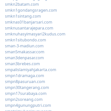
smkn2batam.com
smkn1gondangsragen.com
smkn1sintang.com
smknas01banjarsari.com
smknusantarajepara.com
smknuhasyimasyari2kudus.com
smkn1situbondo.com
sman-3-madiun.com
sman5makassar.com
sman3denpasar.com
sman3brebes.com
smpalislamiyahjakarta.com
smpn1dramaga.com
smpn8pasuruan.com
smpn30tangerang.com
smpn17surabaya.com
smpn2soreang.com
smpn4gunungputri.com