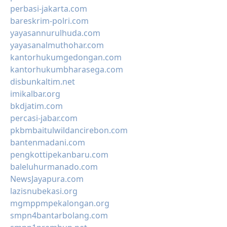
perbasi-jakarta.com
bareskrim-polri.com
yayasannurulhuda.com
yayasanalmuthohar.com
kantorhukumgedongan.com
kantorhukumbharasega.com
disbunkaltim.net
imikalbar.org
bkdjatim.com
percasi-jabar.com
pkbmbaitulwildancirebon.com
bantenmadani.com
pengkottipekanbaru.com
baleluhurmanado.com
NewsJayapura.com
lazisnubekasi.org
mgmppmpekalongan.org
smpn4bantarbolang.com