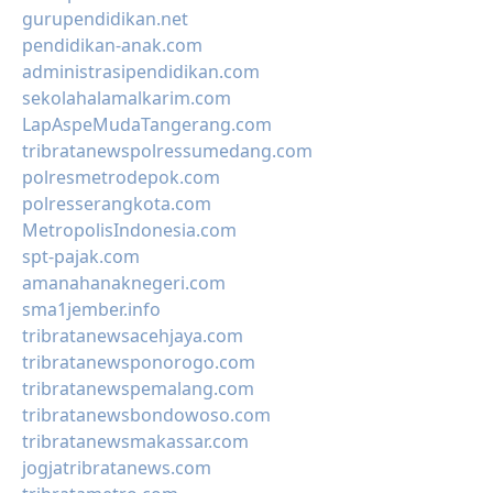
gurupendidikan.net
pendidikan-anak.com
administrasipendidikan.com
sekolahalamalkarim.com
LapAspeMudaTangerang.com
tribratanewspolressumedang.com
polresmetrodepok.com
polresserangkota.com
MetropolisIndonesia.com
spt-pajak.com
amanahanaknegeri.com
sma1jember.info
tribratanewsacehjaya.com
tribratanewsponorogo.com
tribratanewspemalang.com
tribratanewsbondowoso.com
tribratanewsmakassar.com
jogjatribratanews.com