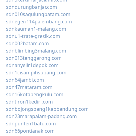
sdndurungbanjar.com
sdn010sagulungbatam.com
sdnegeri114palembang.com
sdnkauman1-malang.com
sdnu1-trate-gresik.com
sdn002batam.com
sdnblimbing3malang.com
sdn013tenggarong.com
sdnanyelir1depok.com
sdn1cisampihsubang.com
sdn64jambi.com
sdn47mataram.com
sdn16kotabengkulu.com
sdntiron1kediri.com
sdnbojongsoang1kabbandung.com
sdn23marapalam-padang.com
sdnpunten1batu.com
sdn66pontianak.com