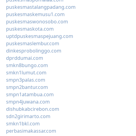
puskesmastalangpadang.com
puskesmaskemusu1.com
puskesmaswonosobo.com
puskesmaskota.com
uptdpuskesmaspejuang.com
puskesmaslembur.com
dinkesprobolinggo.com
dprddumai.com
smkn8bungo.com
smkn1lumut.com
smpn3palas.com
smpn2bantur.com
smpn1atambua.com
smpn4juwana.com
dishubkabcirebon.com
sdn2girimarto.com
smkn1bkl.com
perbasimakassar.com