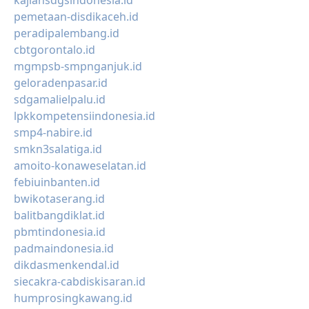
kajiansdgsindonesia.id
pemetaan-disdikaceh.id
peradipalembang.id
cbtgorontalo.id
mgmpsb-smpnganjuk.id
geloradenpasar.id
sdgamalielpalu.id
lpkkompetensiindonesia.id
smp4-nabire.id
smkn3salatiga.id
amoito-konaweselatan.id
febiuinbanten.id
bwikotaserang.id
balitbangdiklat.id
pbmtindonesia.id
padmaindonesia.id
dikdasmenkendal.id
siecakra-cabdiskisaran.id
humprosingkawang.id