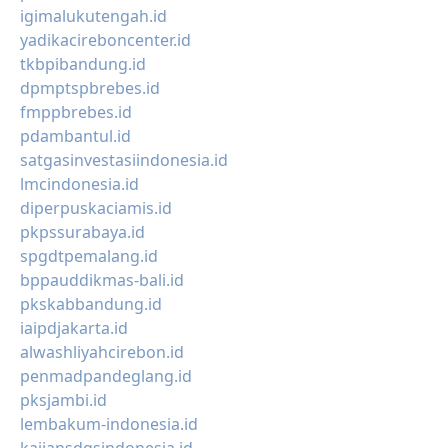
igimalukutengah.id
yadikacireboncenter.id
tkbpibandung.id
dpmptspbrebes.id
fmppbrebes.id
pdambantul.id
satgasinvestasiindonesia.id
lmcindonesia.id
diperpuskaciamis.id
pkpssurabaya.id
spgdtpemalang.id
bppauddikmas-bali.id
pkskabbandung.id
iaipdjakarta.id
alwashliyahcirebon.id
penmadpandeglang.id
pksjambi.id
lembakum-indonesia.id