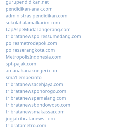
gurupendidikan.net
pendidikan-anak.com
administrasipendidikan.com
sekolahalamalkarim.com
LapAspeMudaTangerang.com
tribratanewspolressumedang.com
polresmetrodepok.com
polresserangkota.com
MetropolisIndonesia.com
spt-pajak.com
amanahanaknegeri.com
sma1jember.info
tribratanewsacehjaya.com
tribratanewsponorogo.com
tribratanewspemalang.com
tribratanewsbondowoso.com
tribratanewsmakassar.com
jogjatribratanews.com
tribratametro.com