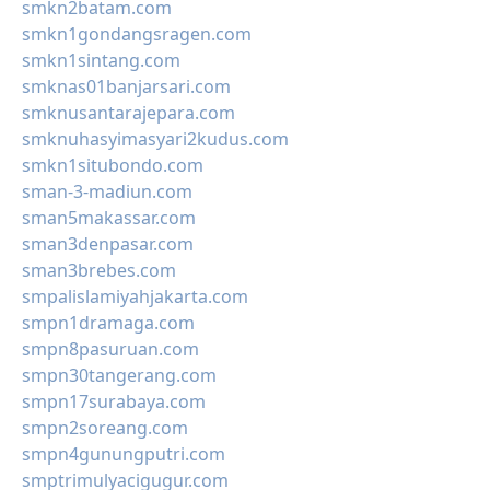
smkn2batam.com
smkn1gondangsragen.com
smkn1sintang.com
smknas01banjarsari.com
smknusantarajepara.com
smknuhasyimasyari2kudus.com
smkn1situbondo.com
sman-3-madiun.com
sman5makassar.com
sman3denpasar.com
sman3brebes.com
smpalislamiyahjakarta.com
smpn1dramaga.com
smpn8pasuruan.com
smpn30tangerang.com
smpn17surabaya.com
smpn2soreang.com
smpn4gunungputri.com
smptrimulyacigugur.com