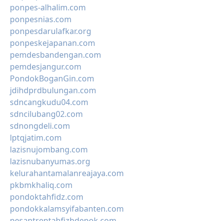
ponpes-alhalim.com
ponpesnias.com
ponpesdarulafkar.org
ponpeskejapanan.com
pemdesbandengan.com
pemdesjangur.com
PondokBoganGin.com
jdihdprdbulungan.com
sdncangkudu04.com
sdncilubang02.com
sdnongdeli.com
lptqjatim.com
lazisnujombang.com
lazisnubanyumas.org
kelurahantamalanreajaya.com
pkbmkhaliq.com
pondoktahfidz.com
pondokkalamsyifabanten.com
pesantrentahfizhdepok.com