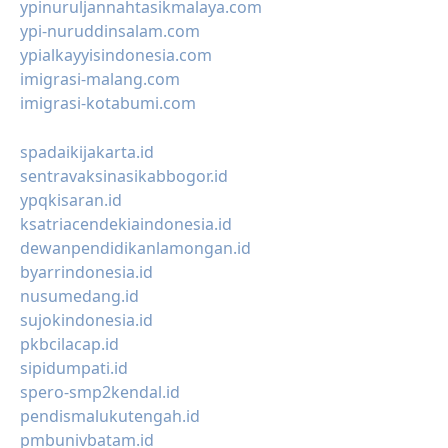
ypinuruljannahtasikmalaya.com
ypi-nuruddinsalam.com
ypialkayyisindonesia.com
imigrasi-malang.com
imigrasi-kotabumi.com
spadaikijakarta.id
sentravaksinasikabbogor.id
ypqkisaran.id
ksatriacendekiaindonesia.id
dewanpendidikanlamongan.id
byarrindonesia.id
nusumedang.id
sujokindonesia.id
pkbcilacap.id
sipidumpati.id
spero-smp2kendal.id
pendismalukutengah.id
pmbunivbatam.id