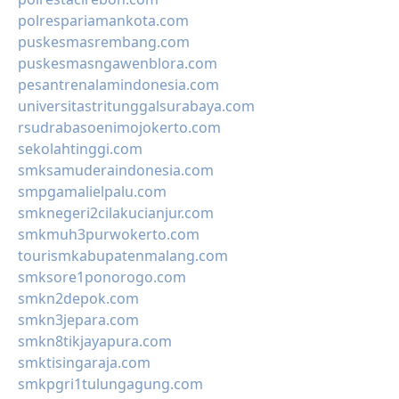
polrespariamankota.com
puskesmasrembang.com
puskesmasngawenblora.com
pesantrenalamindonesia.com
universitastritunggalsurabaya.com
rsudrabasoenimojokerto.com
sekolahtinggi.com
smksamuderaindonesia.com
smpgamalielpalu.com
smknegeri2cilakucianjur.com
smkmuh3purwokerto.com
tourismkabupatenmalang.com
smksore1ponorogo.com
smkn2depok.com
smkn3jepara.com
smkn8tikjayapura.com
smktisingaraja.com
smkpgri1tulungagung.com