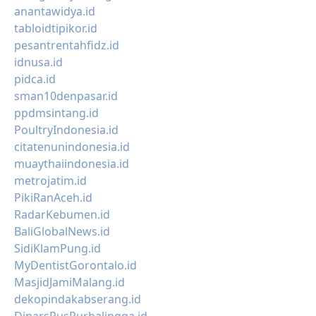
anantawidya.id
tabloidtipikor.id
pesantrentahfidz.id
idnusa.id
pidca.id
sman10denpasar.id
ppdmsintang.id
PoultryIndonesia.id
citatenunindonesia.id
muaythaiindonesia.id
metrojatim.id
PikiRanAceh.id
RadarKebumen.id
BaliGlobalNews.id
SidiKlamPung.id
MyDentistGorontalo.id
MasjidJamiMalang.id
dekopindakabserang.id