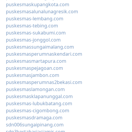
puskesmaskupangkota.com
puskesmasalunalunagresik.com
puskesmas-lembang.com
puskesmas-tebing.com
puskesmas-sukabumi.com
puskesmas-jonggol.com
puskesmassungaimalang.com
puskesmasperumnaskendari.com
puskesmasmartapura.com
puskesmaspejagoan.com
puskesmasjambon.com
puskesmasperumnas2bekasi.com
puskesmaslamongan.com
puskesmasklapanunggal.com
puskesmas-lubukbatang.com
puskesmas-cigombong.com
puskesmasdramaga.com
sdn006sungaipinang.com
sdn3kertaharjaciamis.com