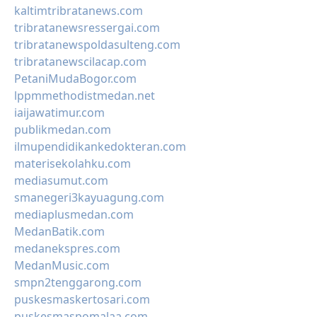
kaltimtribratanews.com
tribratanewsressergai.com
tribratanewspoldasulteng.com
tribratanewscilacap.com
PetaniMudaBogor.com
lppmmethodistmedan.net
iaijawatimur.com
publikmedan.com
ilmupendidikankedokteran.com
materisekolahku.com
mediasumut.com
smanegeri3kayuagung.com
mediaplusmedan.com
MedanBatik.com
medanekspres.com
MedanMusic.com
smpn2tenggarong.com
puskesmaskertosari.com
puskesmaspomalaa.com