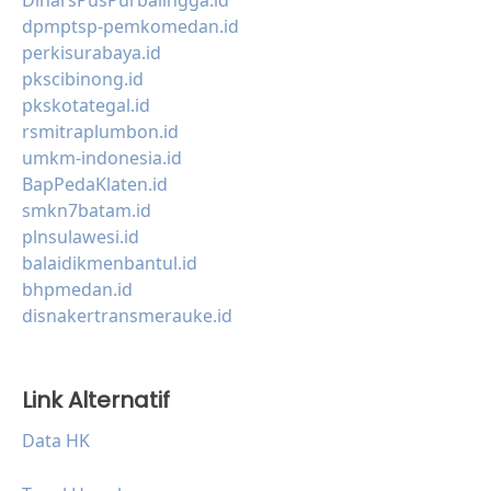
DinarsPusPurbalingga.id
dpmptsp-pemkomedan.id
perkisurabaya.id
pkscibinong.id
pkskotategal.id
rsmitraplumbon.id
umkm-indonesia.id
BapPedaKlaten.id
smkn7batam.id
plnsulawesi.id
balaidikmenbantul.id
bhpmedan.id
disnakertransmerauke.id
Link Alternatif
Data HK