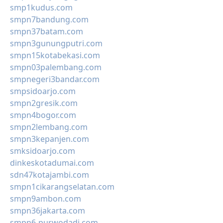
smp1kudus.com
smpn7bandung.com
smpn37batam.com
smpn3gunungputri.com
smpn15kotabekasi.com
smpn03palembang.com
smpnegeri3bandar.com
smpsidoarjo.com
smpn2gresik.com
smpn4bogor.com
smpn2lembang.com
smpn3kepanjen.com
smksidoarjo.com
dinkeskotadumai.com
sdn47kotajambi.com
smpn1cikarangselatan.com
smpn9ambon.com
smpn36jakarta.com
smpn6-purwodadi.com