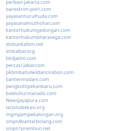
perbasi-jakarta.com
bareskrim-polri.com
yayasannurulhuda.com
yayasanalmuthohar.com
kantorhukumgedongan.com
kantorhukumbharasega.com
disbunkaltim.net
imikalbar.org
bkdjatim.com
percasi-jabar.com
pkbmbaitulwildancirebon.com
bantenmadani.com
pengkottipekanbaru.com
baleluhurmanado.com
NewsJayapura.com
lazisnubekasi.org
mgmppmpekalongan.org
smpn4bantarbolang.com
smpn1prembun.net