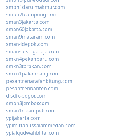
smpn1darulmakmur.com
smpn2blampung.com
sman3jakarta.com
sman60jakarta.com
sman9mataram.com
sman4depok.com
smansa-singaraja.com
smkn4pekanbaru.com
smkn3tarakan.com
smkn1palembang.com
pesantrenarafahbitung.com
pesantrenbanten.com
disdik-bogor.com
smpn3jember.com
sman1cikampek.com
ypijakarta.com
ypimiftahussalammedan.com
ypialqudwahblitar.com