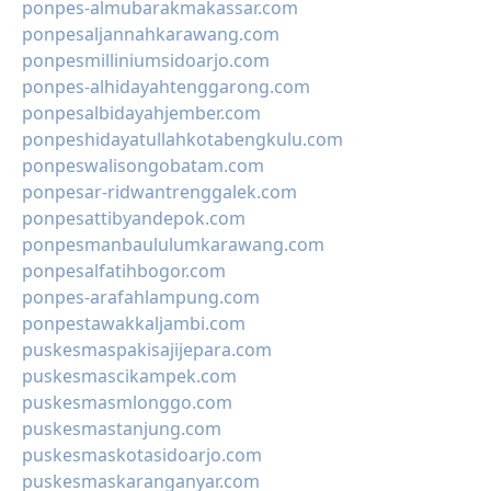
ponpes-almubarakmakassar.com
ponpesaljannahkarawang.com
ponpesmilliniumsidoarjo.com
ponpes-alhidayahtenggarong.com
ponpesalbidayahjember.com
ponpeshidayatullahkotabengkulu.com
ponpeswalisongobatam.com
ponpesar-ridwantrenggalek.com
ponpesattibyandepok.com
ponpesmanbaululumkarawang.com
ponpesalfatihbogor.com
ponpes-arafahlampung.com
ponpestawakkaljambi.com
puskesmaspakisajijepara.com
puskesmascikampek.com
puskesmasmlonggo.com
puskesmastanjung.com
puskesmaskotasidoarjo.com
puskesmaskaranganyar.com