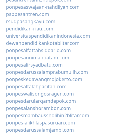
ponpesaswajaan-nahdliyah.com
psbpesantren.com
rsudpasangkayu.com
pendidikan-riau.com
universitaspendidikanindonesia.com
dewanpendidikankotablitar.com
ponpesalfattahsidoarjo.com
ponpesannimahbatam.com
ponpesalirsyadbatu.com
ponpesdarussalamprabumulih.com
ponpeskedawangmojokerto.com
ponpesalfalahpacitan.com
ponpeswalisongosragen.com
ponpesdarularqamdepok.com
ponpesalanshorambon.com
ponpesmambaussholihin2blitar.com
ponpes-alikhlaspasuruan.com
ponpesdarussalamjambi.com