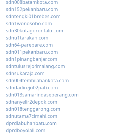
sdn008batamkota.com
sdn152pekanbaru.com
sdntengki01brebes.com
sdn1wonosobo.com
sdn30kotagorontalo.com
sdnu1tarakan.com
sdn64-parepare.com
sdn011pekanbaru.com
sdn1pinangbanjar.com
sdntulusrejo4malang.com
sdnsukaraja.com
sdn004tembilahankota.com
sdndadirejo02pati.com
sdn013samarindaseberang.com
sdnanyelir2depok.com
sdn018tenggarong.com
sdnutama7cimahi.com
dprdlabuhanbatu.com
dprdboyolali.com