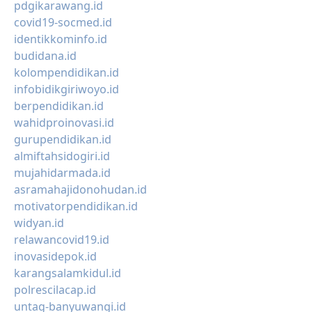
pdgikarawang.id
covid19-socmed.id
identikkominfo.id
budidana.id
kolompendidikan.id
infobidikgiriwoyo.id
berpendidikan.id
wahidproinovasi.id
gurupendidikan.id
almiftahsidogiri.id
mujahidarmada.id
asramahajidonohudan.id
motivatorpendidikan.id
widyan.id
relawancovid19.id
inovasidepok.id
karangsalamkidul.id
polrescilacap.id
untag-banyuwangi.id