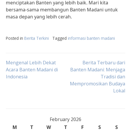
menciptakan Banten yang lebih baik. Mari kita
bersama-sama membangun Banten Madani untuk
masa depan yang lebih cerah.
Posted in
Berita Terkini
Tagged
informasi banten madani
Post
Mengenal Lebih Dekat
Berita Terbaru dari
Acara Banten Madani di
Banten Madani: Menjaga
Indonesia
Tradisi dan
navigation
Mempromosikan Budaya
Lokal
February 2026
M
T
W
T
F
S
S