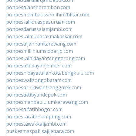
ponpesdarularqamdepok.com
ponpesalanshorambon.com
ponpesmambaussholihin2blitar.com
ponpes-alikhlaspasuruan.com
ponpesdarussalamjambi.com
ponpes-almubarakmakassar.com
ponpesaljannahkarawang.com
ponpesmilliniumsidoarjo.com
ponpes-alhidayahtenggarong.com
ponpesalbidayahjember.com
ponpeshidayatullahkotabengkulu.com
ponpeswalisongobatam.com
ponpesar-ridwantrenggalek.com
ponpesattibyandepok.com
ponpesmanbaululumkarawang.com
ponpesalfatihbogor.com
ponpes-arafahlampung.com
ponpestawakkaljambi.com
puskesmaspakisajijepara.com