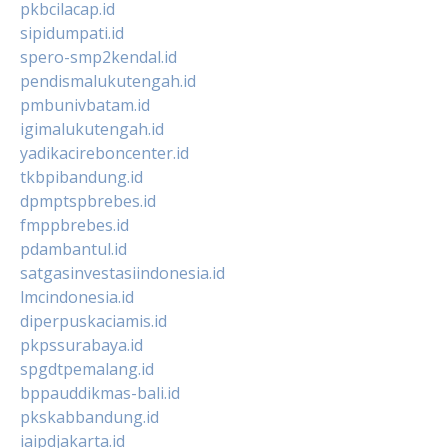
pkbcilacap.id
sipidumpati.id
spero-smp2kendal.id
pendismalukutengah.id
pmbunivbatam.id
igimalukutengah.id
yadikacireboncenter.id
tkbpibandung.id
dpmptspbrebes.id
fmppbrebes.id
pdambantul.id
satgasinvestasiindonesia.id
lmcindonesia.id
diperpuskaciamis.id
pkpssurabaya.id
spgdtpemalang.id
bppauddikmas-bali.id
pkskabbandung.id
iaipdjakarta.id