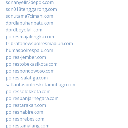
sdnanyelir2depok.com
sdn018tenggarong.com
sdnutama7cimahi.com
dprdlabuhanbatu.com
dprdboyolali.com
polresmajalengka.com
tribratanewspolresmadiun.com
humaspolrespalu.com
polres-jember.com
polrestobekasikota.com
polresbondowoso.com
polres-salatiga.com
satlantaspolreskotamobagu.com
polressolokkota.com
polresbanjarnegara.com
polrestarakan.com
polresnabire.com
polresbrebes.com
polrestamalang.com