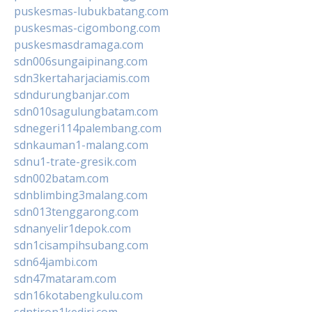
puskesmas-lubukbatang.com
puskesmas-cigombong.com
puskesmasdramaga.com
sdn006sungaipinang.com
sdn3kertaharjaciamis.com
sdndurungbanjar.com
sdn010sagulungbatam.com
sdnegeri114palembang.com
sdnkauman1-malang.com
sdnu1-trate-gresik.com
sdn002batam.com
sdnblimbing3malang.com
sdn013tenggarong.com
sdnanyelir1depok.com
sdn1cisampihsubang.com
sdn64jambi.com
sdn47mataram.com
sdn16kotabengkulu.com