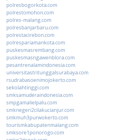
polresbogorkota.com
polrestomohon.com
polres-malang.com
polresbanjarbaru.com
polrestacirebon.com
polrespariamankota.com
puskesmasrembang.com
puskesmasngawenblora.com
pesantrenalamindonesia.com
universitastritunggalsurabaya.com
rsudrabasoenimojokerto.com
sekolahtinggi.com
smksamuderaindonesia.com
smpgamalielpalu.com
smknegeri2cilakucianjur.com
smkmuh3purwokerto.com
tourismkabupatenmalang.com
smksore1ponorogo.com