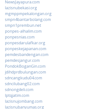
NewsJayapura.com
lazisnubekasi.org
mgmppmpekalongan.org
smpn4bantarbolang.com
smpn1prembun.net
ponpes-alhalim.com
ponpesnias.com
ponpesdarulafkar.org
ponpeskejapanan.com
pemdesbandengan.com
pemdesjangur.com
PondokBoganGin.com
jdihdprdbulungan.com
sdncangkudu04.com
sdncilubang02.com
sdnongdeli.com
lptqjatim.com
lazisnujombang.com
lazisnubanyumas.org