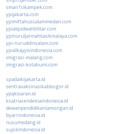
smpn3jember.com
sman1cikampek.com
ypijakarta.com
ypimiftahussalammedan.com
ypialqudwahblitar.com
ypinuruljannahtasikmalaya.com
ypi-nuruddinsalam.com
ypialkayyisindonesia.com
imigrasi-malang.com
imigrasi-kotabumi.com
spadaikijakarta.id
sentravaksinasikabbogor.id
ypqkisaran.id
ksatriacendekiaindonesia.id
dewanpendidikanlamongan.id
byarrindonesia.id
nusumedang.id
sujokindonesia.id