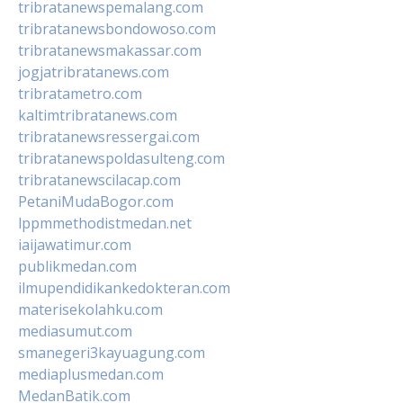
tribratanewspemalang.com
tribratanewsbondowoso.com
tribratanewsmakassar.com
jogjatribratanews.com
tribratametro.com
kaltimtribratanews.com
tribratanewsressergai.com
tribratanewspoldasulteng.com
tribratanewscilacap.com
PetaniMudaBogor.com
lppmmethodistmedan.net
iaijawatimur.com
publikmedan.com
ilmupendidikankedokteran.com
materisekolahku.com
mediasumut.com
smanegeri3kayuagung.com
mediaplusmedan.com
MedanBatik.com