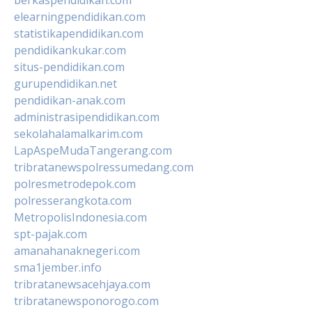
berkaspendidikan.com
elearningpendidikan.com
statistikapendidikan.com
pendidikankukar.com
situs-pendidikan.com
gurupendidikan.net
pendidikan-anak.com
administrasipendidikan.com
sekolahalamalkarim.com
LapAspeMudaTangerang.com
tribratanewspolressumedang.com
polresmetrodepok.com
polresserangkota.com
MetropolisIndonesia.com
spt-pajak.com
amanahanaknegeri.com
sma1jember.info
tribratanewsacehjaya.com
tribratanewsponorogo.com