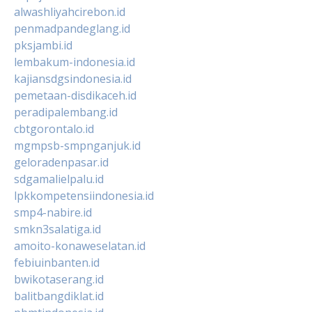
alwashliyahcirebon.id
penmadpandeglang.id
pksjambi.id
lembakum-indonesia.id
kajiansdgsindonesia.id
pemetaan-disdikaceh.id
peradipalembang.id
cbtgorontalo.id
mgmpsb-smpnganjuk.id
geloradenpasar.id
sdgamalielpalu.id
lpkkompetensiindonesia.id
smp4-nabire.id
smkn3salatiga.id
amoito-konaweselatan.id
febiuinbanten.id
bwikotaserang.id
balitbangdiklat.id