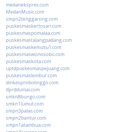
medanekspres.com
MedanMusic.com
smpn2tenggarong.com
puskesmaskertosari.com
puskesmaspomalaa.com
puskesmastalangpadang.com
puskesmaskemusu1.com
puskesmaswonosobo.com
puskesmaskota.com
uptdpuskesmaspejuang.com
puskesmaslembur.com
dinkesprobolinggo.com
dprddumai.com
smkn8bungo.com
smkn1lumut.com
smpn3palas.com
smpn2bantur.com
smpn1atambua.com