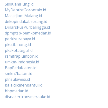
SidiKlamPung.id
MyDentistGorontalo.id
MasjidJamiMalang.id
dekopindakabserang.id
DinarsPusPurbalingga.id
dpmptsp-pemkomedan.id
perkisurabaya.id
pkscibinong.id
pkskotategal.id
rsmitraplumbon.id
umkm-indonesia.id
BapPedaKlaten.id
smkn7batam.id
plnsulawesi.id
balaidikmenbantul.id
bhpmedan.id
disnakertransmerauke.id