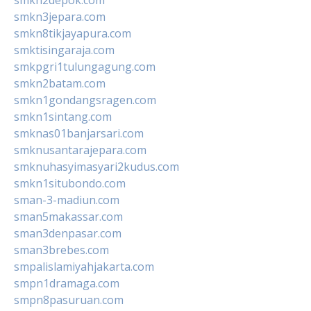
smkn2depok.com
smkn3jepara.com
smkn8tikjayapura.com
smktisingaraja.com
smkpgri1tulungagung.com
smkn2batam.com
smkn1gondangsragen.com
smkn1sintang.com
smknas01banjarsari.com
smknusantarajepara.com
smknuhasyimasyari2kudus.com
smkn1situbondo.com
sman-3-madiun.com
sman5makassar.com
sman3denpasar.com
sman3brebes.com
smpalislamiyahjakarta.com
smpn1dramaga.com
smpn8pasuruan.com