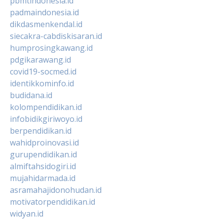
pbmtindonesia.id
padmaindonesia.id
dikdasmenkendal.id
siecakra-cabdiskisaran.id
humprosingkawang.id
pdgikarawang.id
covid19-socmed.id
identikkominfo.id
budidana.id
kolompendidikan.id
infobidikgiriwoyo.id
berpendidikan.id
wahidproinovasi.id
gurupendidikan.id
almiftahsidogiri.id
mujahidarmada.id
asramahajidonohudan.id
motivatorpendidikan.id
widyan.id