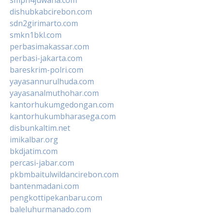
smpn4juwana.com
dishubkabcirebon.com
sdn2girimarto.com
smkn1bkl.com
perbasimakassar.com
perbasi-jakarta.com
bareskrim-polri.com
yayasannurulhuda.com
yayasanalmuthohar.com
kantorhukumgedongan.com
kantorhukumbharasega.com
disbunkaltim.net
imikalbar.org
bkdjatim.com
percasi-jabar.com
pkbmbaitulwildancirebon.com
bantenmadani.com
pengkottipekanbaru.com
baleluhurmanado.com