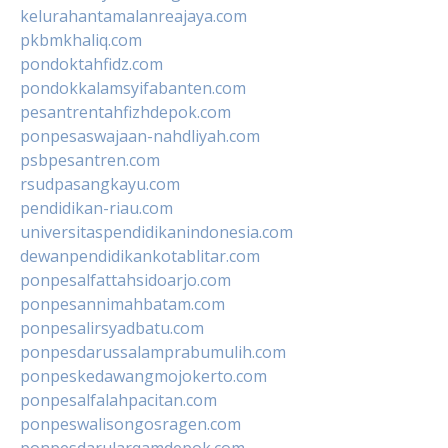
kelurahantamalanreajaya.com
pkbmkhaliq.com
pondoktahfidz.com
pondokkalamsyifabanten.com
pesantrentahfizhdepok.com
ponpesaswajaan-nahdliyah.com
psbpesantren.com
rsudpasangkayu.com
pendidikan-riau.com
universitaspendidikanindonesia.com
dewanpendidikankotablitar.com
ponpesalfattahsidoarjo.com
ponpesannimahbatam.com
ponpesalirsyadbatu.com
ponpesdarussalamprabumulih.com
ponpeskedawangmojokerto.com
ponpesalfalahpacitan.com
ponpeswalisongosragen.com