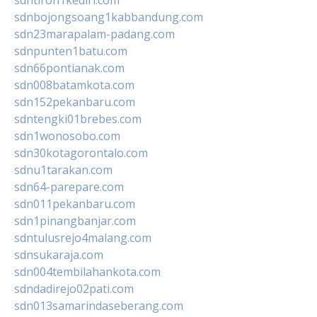
sdntiron1kediri.com
sdnbojongsoang1kabbandung.com
sdn23marapalam-padang.com
sdnpunten1batu.com
sdn66pontianak.com
sdn008batamkota.com
sdn152pekanbaru.com
sdntengki01brebes.com
sdn1wonosobo.com
sdn30kotagorontalo.com
sdnu1tarakan.com
sdn64-parepare.com
sdn011pekanbaru.com
sdn1pinangbanjar.com
sdntulusrejo4malang.com
sdnsukaraja.com
sdn004tembilahankota.com
sdndadirejo02pati.com
sdn013samarindaseberang.com