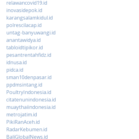
relawancovid19.id
inovasidepok.id
karangsalamkidul.id
polrescilacap.id
untag-banyuwangi.id
anantawidya.id
tabloidtipikor.id
pesantrentahfidz.id
idnusa.id
pidca.id
sman10denpasar.id
ppdmsintang.id
PoultryIndonesia.id
citatenunindonesia.id
muaythaiindonesia.id
metrojatim.id
PikiRanAceh.id
RadarKebumen.id
BaliGlobalNews.id