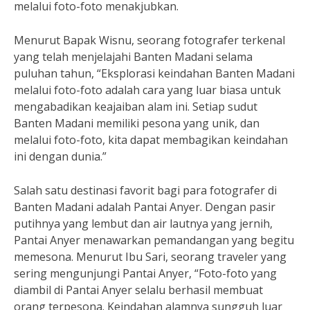
melalui foto-foto menakjubkan.
Menurut Bapak Wisnu, seorang fotografer terkenal
yang telah menjelajahi Banten Madani selama
puluhan tahun, “Eksplorasi keindahan Banten Madani
melalui foto-foto adalah cara yang luar biasa untuk
mengabadikan keajaiban alam ini. Setiap sudut
Banten Madani memiliki pesona yang unik, dan
melalui foto-foto, kita dapat membagikan keindahan
ini dengan dunia.”
Salah satu destinasi favorit bagi para fotografer di
Banten Madani adalah Pantai Anyer. Dengan pasir
putihnya yang lembut dan air lautnya yang jernih,
Pantai Anyer menawarkan pemandangan yang begitu
memesona. Menurut Ibu Sari, seorang traveler yang
sering mengunjungi Pantai Anyer, “Foto-foto yang
diambil di Pantai Anyer selalu berhasil membuat
orang terpesona. Keindahan alamnya sungguh luar