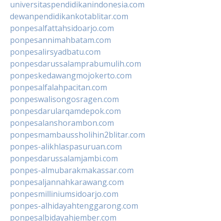
universitaspendidikanindonesia.com
dewanpendidikankotablitar.com
ponpesalfattahsidoarjo.com
ponpesannimahbatam.com
ponpesalirsyadbatu.com
ponpesdarussalamprabumulih.com
ponpeskedawangmojokerto.com
ponpesalfalahpacitan.com
ponpeswalisongosragen.com
ponpesdarularqamdepok.com
ponpesalanshorambon.com
ponpesmambaussholihin2blitar.com
ponpes-alikhlaspasuruan.com
ponpesdarussalamjambi.com
ponpes-almubarakmakassar.com
ponpesaljannahkarawang.com
ponpesmilliniumsidoarjo.com
ponpes-alhidayahtenggarong.com
ponpesalbidayahjember.com