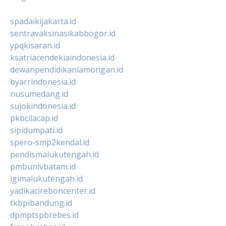
spadaikijakarta.id
sentravaksinasikabbogor.id
ypqkisaran.id
ksatriacendekiaindonesia.id
dewanpendidikanlamongan.id
byarrindonesia.id
nusumedang.id
sujokindonesia.id
pkbcilacap.id
sipidumpati.id
spero-smp2kendal.id
pendismalukutengah.id
pmbunivbatam.id
igimalukutengah.id
yadikacireboncenter.id
tkbpibandung.id
dpmptspbrebes.id