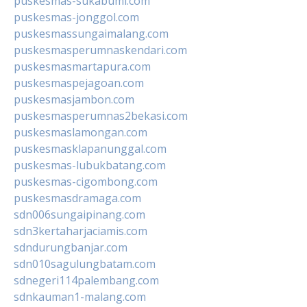
puskesmas-sukabumi.com
puskesmas-jonggol.com
puskesmassungaimalang.com
puskesmasperumnaskendari.com
puskesmasmartapura.com
puskesmaspejagoan.com
puskesmasjambon.com
puskesmasperumnas2bekasi.com
puskesmaslamongan.com
puskesmasklapanunggal.com
puskesmas-lubukbatang.com
puskesmas-cigombong.com
puskesmasdramaga.com
sdn006sungaipinang.com
sdn3kertaharjaciamis.com
sdndurungbanjar.com
sdn010sagulungbatam.com
sdnegeri114palembang.com
sdnkauman1-malang.com