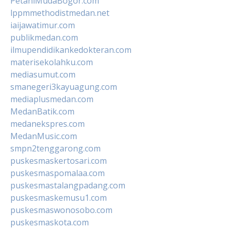
PetaniMudaBogor.com
lppmmethodistmedan.net
iaijawatimur.com
publikmedan.com
ilmupendidikankedokteran.com
materisekolahku.com
mediasumut.com
smanegeri3kayuagung.com
mediaplusmedan.com
MedanBatik.com
medanekspres.com
MedanMusic.com
smpn2tenggarong.com
puskesmaskertosari.com
puskesmaspomalaa.com
puskesmastalangpadang.com
puskesmaskemusu1.com
puskesmaswonosobo.com
puskesmaskota.com