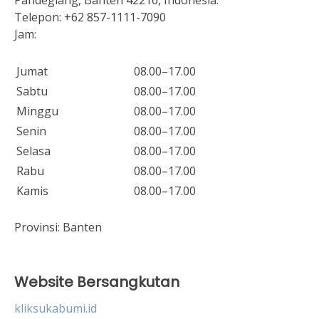
Pandeglang, Banten 42216, Indonesia.
Telepon:
+62 857-1111-7090
Jam:
Jumat
08.00–17.00
Sabtu
08.00–17.00
Minggu
08.00–17.00
Senin
08.00–17.00
Selasa
08.00–17.00
Rabu
08.00–17.00
Kamis
08.00–17.00
Provinsi:
Banten
Website Bersangkutan
kliksukabumi.id