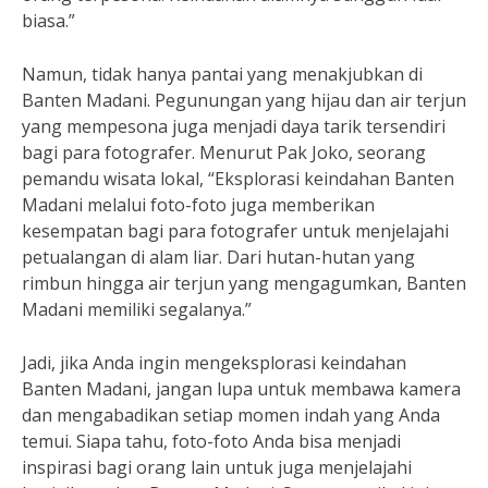
biasa.”
Namun, tidak hanya pantai yang menakjubkan di
Banten Madani. Pegunungan yang hijau dan air terjun
yang mempesona juga menjadi daya tarik tersendiri
bagi para fotografer. Menurut Pak Joko, seorang
pemandu wisata lokal, “Eksplorasi keindahan Banten
Madani melalui foto-foto juga memberikan
kesempatan bagi para fotografer untuk menjelajahi
petualangan di alam liar. Dari hutan-hutan yang
rimbun hingga air terjun yang mengagumkan, Banten
Madani memiliki segalanya.”
Jadi, jika Anda ingin mengeksplorasi keindahan
Banten Madani, jangan lupa untuk membawa kamera
dan mengabadikan setiap momen indah yang Anda
temui. Siapa tahu, foto-foto Anda bisa menjadi
inspirasi bagi orang lain untuk juga menjelajahi