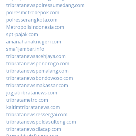
tribratanewspolressumedang.com
polresmetrodepok.com
polresserangkota.com
MetropolisIndonesia.com
spt-pajak.com
amanahanaknegeri.com
sma1jember.info
tribratanewsacehjaya.com
tribratanewsponorogo.com
tribratanewspemalang.com
tribratanewsbondowoso.com
tribratanewsmakassar.com
jogjatribratanews.com
tribratametro.com
kaltimtribratanews.com
tribratanewsressergai.com
tribratanewspoldasulteng.com
tribratanewscilacap.com