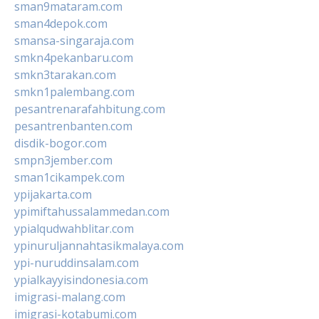
sman9mataram.com
sman4depok.com
smansa-singaraja.com
smkn4pekanbaru.com
smkn3tarakan.com
smkn1palembang.com
pesantrenarafahbitung.com
pesantrenbanten.com
disdik-bogor.com
smpn3jember.com
sman1cikampek.com
ypijakarta.com
ypimiftahussalammedan.com
ypialqudwahblitar.com
ypinuruljannahtasikmalaya.com
ypi-nuruddinsalam.com
ypialkayyisindonesia.com
imigrasi-malang.com
imigrasi-kotabumi.com