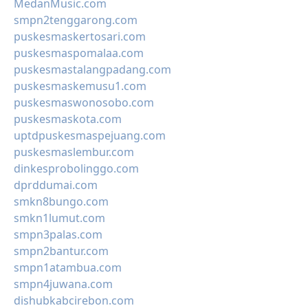
MedanMusic.com
smpn2tenggarong.com
puskesmaskertosari.com
puskesmaspomalaa.com
puskesmastalangpadang.com
puskesmaskemusu1.com
puskesmaswonosobo.com
puskesmaskota.com
uptdpuskesmaspejuang.com
puskesmaslembur.com
dinkesprobolinggo.com
dprddumai.com
smkn8bungo.com
smkn1lumut.com
smpn3palas.com
smpn2bantur.com
smpn1atambua.com
smpn4juwana.com
dishubkabcirebon.com