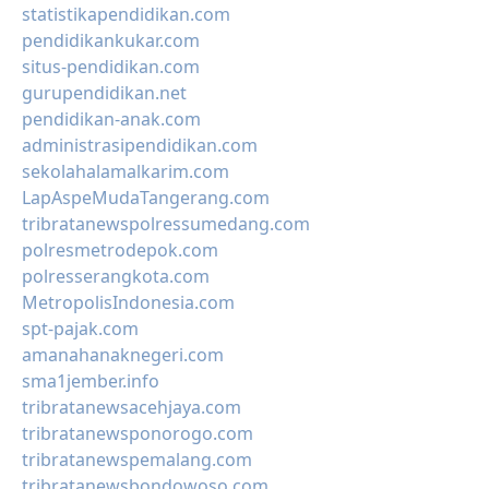
statistikapendidikan.com
pendidikankukar.com
situs-pendidikan.com
gurupendidikan.net
pendidikan-anak.com
administrasipendidikan.com
sekolahalamalkarim.com
LapAspeMudaTangerang.com
tribratanewspolressumedang.com
polresmetrodepok.com
polresserangkota.com
MetropolisIndonesia.com
spt-pajak.com
amanahanaknegeri.com
sma1jember.info
tribratanewsacehjaya.com
tribratanewsponorogo.com
tribratanewspemalang.com
tribratanewsbondowoso.com