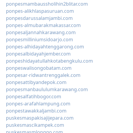
ponpesmambaussholihin2blitar.com
ponpes-alikhlaspasuruan.com
ponpesdarussalamjambi.com
ponpes-almubarakmakassar.com
ponpesaljannahkarawang.com
ponpesmilliniumsidoarjo.com
ponpes-alhidayahtenggarong.com
ponpesalbidayahjember.com
ponpeshidayatullahkotabengkulu.com
ponpeswalisongobatam.com
ponpesar-ridwantrenggalek.com
ponpesattibyandepok.com
ponpesmanbaululumkarawang.com
ponpesalfatihbogor.com
ponpes-arafahlampung.com
ponpestawakkaljambi.com
puskesmaspakisajijepara.com
puskesmascikampek.com
puskesmasmlonggo.com