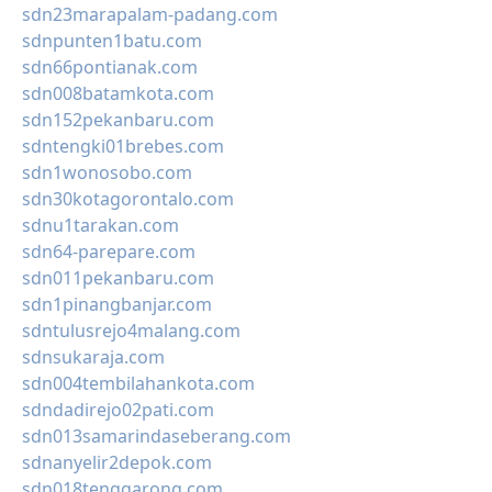
sdn23marapalam-padang.com
sdnpunten1batu.com
sdn66pontianak.com
sdn008batamkota.com
sdn152pekanbaru.com
sdntengki01brebes.com
sdn1wonosobo.com
sdn30kotagorontalo.com
sdnu1tarakan.com
sdn64-parepare.com
sdn011pekanbaru.com
sdn1pinangbanjar.com
sdntulusrejo4malang.com
sdnsukaraja.com
sdn004tembilahankota.com
sdndadirejo02pati.com
sdn013samarindaseberang.com
sdnanyelir2depok.com
sdn018tenggarong.com