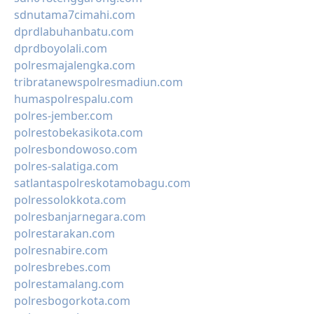
sdnutama7cimahi.com
dprdlabuhanbatu.com
dprdboyolali.com
polresmajalengka.com
tribratanewspolresmadiun.com
humaspolrespalu.com
polres-jember.com
polrestobekasikota.com
polresbondowoso.com
polres-salatiga.com
satlantaspolreskotamobagu.com
polressolokkota.com
polresbanjarnegara.com
polrestarakan.com
polresnabire.com
polresbrebes.com
polrestamalang.com
polresbogorkota.com