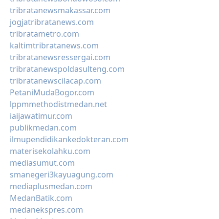
tribratanewsmakassar.com
jogjatribratanews.com
tribratametro.com
kaltimtribratanews.com
tribratanewsressergai.com
tribratanewspoldasulteng.com
tribratanewscilacap.com
PetaniMudaBogor.com
lppmmethodistmedan.net
iaijawatimur.com
publikmedan.com
ilmupendidikankedokteran.com
materisekolahku.com
mediasumut.com
smanegeri3kayuagung.com
mediaplusmedan.com
MedanBatik.com
medanekspres.com