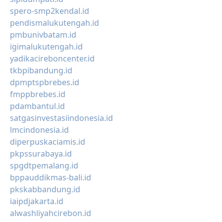
spero-smp2kendal.id
pendismalukutengah.id
pmbunivbatam.id
igimalukutengah.id
yadikacireboncenter.id
tkbpibandung.id
dpmptspbrebes.id
fmppbrebes.id
pdambantul.id
satgasinvestasiindonesia.id
lmcindonesia.id
diperpuskaciamis.id
pkpssurabaya.id
spgdtpemalang.id
bppauddikmas-bali.id
pkskabbandung.id
iaipdjakarta.id
alwashliyahcirebon.id