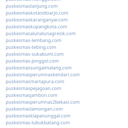
puskesmastanjung.com
puskesmaskotasidoarjo.com
puskesmaskaranganyar.com
puskesmaskupangkota.com
puskesmasalunalunagresik.com
puskesmas-lembang.com
puskesmas-tebing.com
puskesmas-sukabumi.com
puskesmas-jonggol.com
puskesmassungaimalang.com
puskesmasperumnaskendari.com
puskesmasmartapura.com
puskesmaspejagoan.com
puskesmasjambon.com
puskesmasperumnas2bekasi.com
puskesmaslamongan.com
puskesmasklapanunggal.com
puskesmas-lubukbatang.com