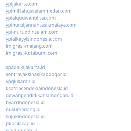
ypijakarta.com
ypimiftahussalammedan.com
ypialqudwahblitar.com
ypinuruljannahtasikmalaya.com
ypi-nuruddinsalam.com
ypialkayyisindonesia.com
imigrasi-malang.com
imigrasi-kotabumi.com
spadaikijakarta.id
sentravaksinasikabbogor.id
ypqkisaran.id
ksatriacendekiaindonesia.id
dewanpendidikanlamongan.id
byarrindonesia.id
nusumedang.id
sujokindonesia.id
pkbcilacap.id
sipidumpati.id