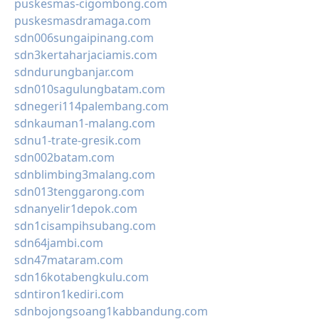
puskesmas-cigombong.com
puskesmasdramaga.com
sdn006sungaipinang.com
sdn3kertaharjaciamis.com
sdndurungbanjar.com
sdn010sagulungbatam.com
sdnegeri114palembang.com
sdnkauman1-malang.com
sdnu1-trate-gresik.com
sdn002batam.com
sdnblimbing3malang.com
sdn013tenggarong.com
sdnanyelir1depok.com
sdn1cisampihsubang.com
sdn64jambi.com
sdn47mataram.com
sdn16kotabengkulu.com
sdntiron1kediri.com
sdnbojongsoang1kabbandung.com