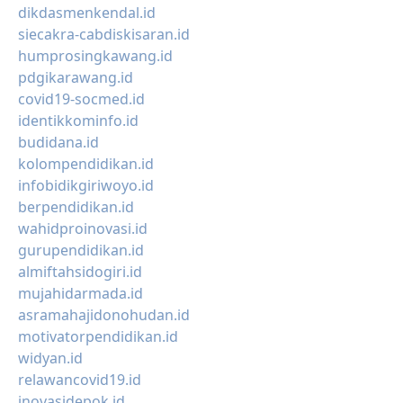
dikdasmenkendal.id
siecakra-cabdiskisaran.id
humprosingkawang.id
pdgikarawang.id
covid19-socmed.id
identikkominfo.id
budidana.id
kolompendidikan.id
infobidikgiriwoyo.id
berpendidikan.id
wahidproinovasi.id
gurupendidikan.id
almiftahsidogiri.id
mujahidarmada.id
asramahajidonohudan.id
motivatorpendidikan.id
widyan.id
relawancovid19.id
inovasidepok.id