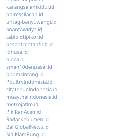
karangsalamkidul.id
polrescilacap.id
untag-banyuwangi.id
anantawidya.id
tabloidtipikor.id
pesantrentahfidz.id
idnusa.id
pidca.id
sman10denpasar.id
ppdmsintang.id
PoultryIndonesia.id
citatenunindonesia.id
muaythaiindonesia.id
metrojatim.id
PikiRanAceh.id
RadarKebumen.id
BaliGlobalNews.id
SidiKlamPung.id