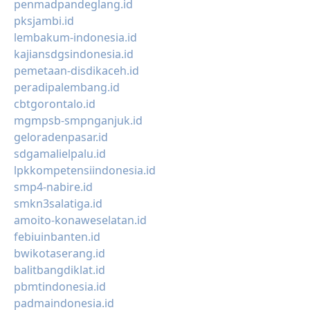
penmadpandeglang.id
pksjambi.id
lembakum-indonesia.id
kajiansdgsindonesia.id
pemetaan-disdikaceh.id
peradipalembang.id
cbtgorontalo.id
mgmpsb-smpnganjuk.id
geloradenpasar.id
sdgamalielpalu.id
lpkkompetensiindonesia.id
smp4-nabire.id
smkn3salatiga.id
amoito-konaweselatan.id
febiuinbanten.id
bwikotaserang.id
balitbangdiklat.id
pbmtindonesia.id
padmaindonesia.id