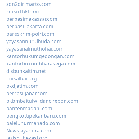
sdn2girimarto.com
smkn1bkl.com
perbasimakassar.com
perbasi-jakarta.com
bareskrim-polri.com
yayasannurulhuda.com
yayasanalmuthohar.com
kantorhukumgedongan.com
kantorhukumbharasega.com
disbunkaltim.net
imikalbar.org
bkdjatim.com
percasi-jabar.com
pkbmbaitulwildancirebon.com
bantenmadani.com
pengkottipekanbaru.com
baleluhurmanado.com
NewsJayapura.com
lazisnubekasi.org