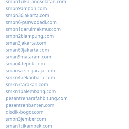
smpn1cikarangselatan.com
smpn9ambon.com
smpn36jakarta.com
smpn6-purwodadi.com
smpn1darulmakmur.com
smpn2blampung.com
sman3jakarta.com
sman60jakarta.com
sman9mataram.com
sman4depok.com
smansa-singaraja.com
smkn4pekanbaru.com
smkn3tarakan.com
smkn1palembang.com
pesantrenarafahbitung.com
pesantrenbanten.com
disdik-bogor.com
smpn3jember.com
sman1cikampek.com