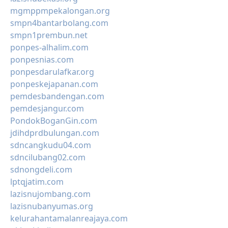
mgmppmpekalongan.org
smpn4bantarbolang.com
smpn1prembun.net
ponpes-alhalim.com
ponpesnias.com
ponpesdarulafkar.org
ponpeskejapanan.com
pemdesbandengan.com
pemdesjangur.com
PondokBoganGin.com
jdihdprdbulungan.com
sdncangkudu04.com
sdncilubang02.com
sdnongdeli.com
lptqjatim.com
lazisnujombang.com
lazisnubanyumas.org
kelurahantamalanreajaya.com