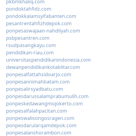
pkbmkhaliq.com
pondoktahfidz.com
pondokkalamsyifabanten.com
pesantrentahfizhdepok.com
ponpesaswajaan-nahdliyah.com
psbpesantren.com
rsudpasangkayu.com
pendidikan-riau.com
universitaspendidikanindonesia.com
dewanpendidikankotablitar.com
ponpesalfattahsidoarjo.com
ponpesannimahbatam.com
ponpesalirsyadbatu.com
ponpesdarussalamprabumulih.com
ponpeskedawangmojokerto.com
ponpesalfalahpacitan.com
ponpeswalisongosragen.com
ponpesdarularqamdepok.com
ponpesalanshorambon.com