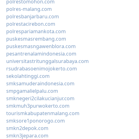
polrestomohon.com
polres-malang.com
polresbanjarbaru.com
polrestacirebon.com
polrespariamankota.com
puskesmasrembang.com
puskesmasngawenblora.com
pesantrenalamindonesia.com
universitastritunggalsurabaya.com
rsudrabasoenimojokerto.com
sekolahtinggi.com
smksamuderaindonesia.com
smpgamalielpalu.com
smknegeri2cilakucianjur.com
smkmuh3purwokerto.com
tourismkabupatenmalang.com
smksore1ponorogo.com
smkn2depok.com
smkn3jepara.com