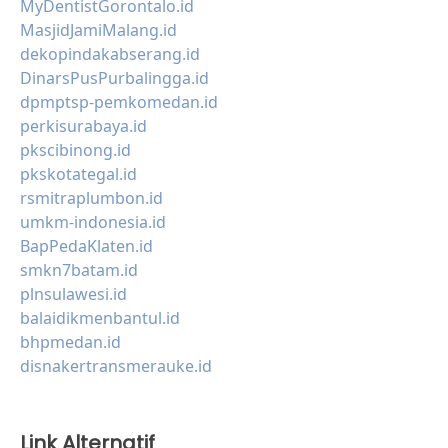
MyDentistGorontalo.id
MasjidJamiMalang.id
dekopindakabserang.id
DinarsPusPurbalingga.id
dpmptsp-pemkomedan.id
perkisurabaya.id
pkscibinong.id
pkskotategal.id
rsmitraplumbon.id
umkm-indonesia.id
BapPedaKlaten.id
smkn7batam.id
plnsulawesi.id
balaidikmenbantul.id
bhpmedan.id
disnakertransmerauke.id
Link Alternatif