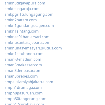
smkn8tikjayapura.com
smktisingaraja.com
smkpgri1tulungagung.com
smkn2batam.com
smkn1gondangsragen.com
smkn1sintang.com
smknas01banjarsari.com
smknusantarajepara.com
smknuhasyimasyari2kudus.com
smkn1situbondo.com
sman-3-madiun.com
sman5makassar.com
sman3denpasar.com
sman3brebes.com
smpalislamiyahjakarta.com
smpn1dramaga.com
smpn8pasuruan.com
smpn30tangerang.com
smpn17surabaya.com