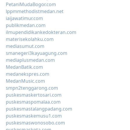
PetaniMudaBogor.com
lppmmethodistmedan.net
iaijawatimur.com
publikmedan.com
ilmupendidikankedokteran.com
materisekolahku.com
mediasumut.com
smanegeri3kayuagung.com
mediaplusmedan.com
MedanBatik.com
medanekspres.com
MedanMusic.com
smpn2tenggarong.com
puskesmaskertosari.com
puskesmaspomalaa.com
puskesmastalangpadang.com
puskesmaskemusu1.com
puskesmaswonosobo.com
puskesmaskota.com