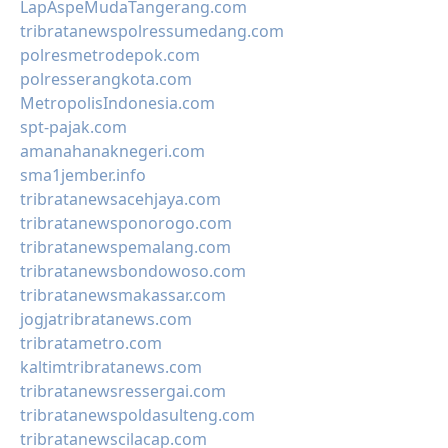
LapAspeMudaTangerang.com
tribratanewspolressumedang.com
polresmetrodepok.com
polresserangkota.com
MetropolisIndonesia.com
spt-pajak.com
amanahanaknegeri.com
sma1jember.info
tribratanewsacehjaya.com
tribratanewsponorogo.com
tribratanewspemalang.com
tribratanewsbondowoso.com
tribratanewsmakassar.com
jogjatribratanews.com
tribratametro.com
kaltimtribratanews.com
tribratanewsressergai.com
tribratanewspoldasulteng.com
tribratanewscilacap.com