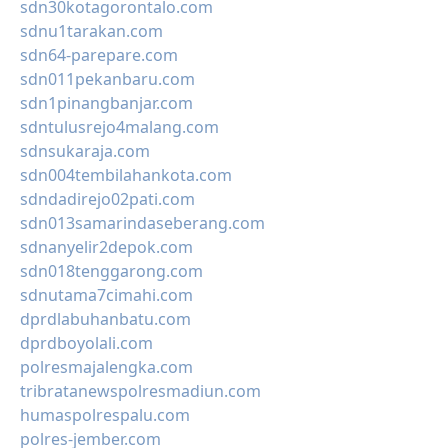
sdn30kotagorontalo.com
sdnu1tarakan.com
sdn64-parepare.com
sdn011pekanbaru.com
sdn1pinangbanjar.com
sdntulusrejo4malang.com
sdnsukaraja.com
sdn004tembilahankota.com
sdndadirejo02pati.com
sdn013samarindaseberang.com
sdnanyelir2depok.com
sdn018tenggarong.com
sdnutama7cimahi.com
dprdlabuhanbatu.com
dprdboyolali.com
polresmajalengka.com
tribratanewspolresmadiun.com
humaspolrespalu.com
polres-jember.com