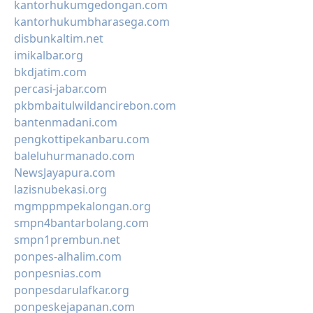
kantorhukumgedongan.com
kantorhukumbharasega.com
disbunkaltim.net
imikalbar.org
bkdjatim.com
percasi-jabar.com
pkbmbaitulwildancirebon.com
bantenmadani.com
pengkottipekanbaru.com
baleluhurmanado.com
NewsJayapura.com
lazisnubekasi.org
mgmppmpekalongan.org
smpn4bantarbolang.com
smpn1prembun.net
ponpes-alhalim.com
ponpesnias.com
ponpesdarulafkar.org
ponpeskejapanan.com