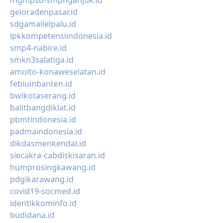
mgmpsb-smpnganjuk.id
geloradenpasar.id
sdgamalielpalu.id
lpkkompetensiindonesia.id
smp4-nabire.id
smkn3salatiga.id
amoito-konaweselatan.id
febiuinbanten.id
bwikotaserang.id
balitbangdiklat.id
pbmtindonesia.id
padmaindonesia.id
dikdasmenkendal.id
siecakra-cabdiskisaran.id
humprosingkawang.id
pdgikarawang.id
covid19-socmed.id
identikkominfo.id
budidana.id