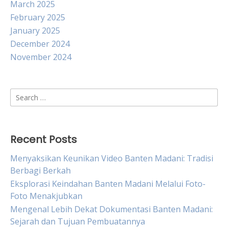
March 2025
February 2025
January 2025
December 2024
November 2024
Search
for:
Recent Posts
Menyaksikan Keunikan Video Banten Madani: Tradisi
Berbagi Berkah
Eksplorasi Keindahan Banten Madani Melalui Foto-
Foto Menakjubkan
Mengenal Lebih Dekat Dokumentasi Banten Madani:
Sejarah dan Tujuan Pembuatannya