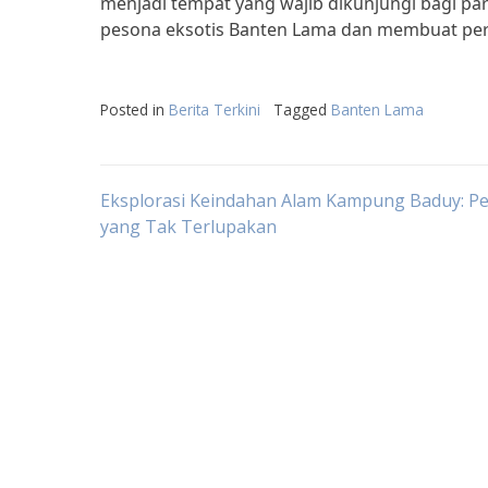
menjadi tempat yang wajib dikunjungi bagi par
pesona eksotis Banten Lama dan membuat perj
Posted in
Berita Terkini
Tagged
Banten Lama
Post
Eksplorasi Keindahan Alam Kampung Baduy: P
yang Tak Terlupakan
navigation