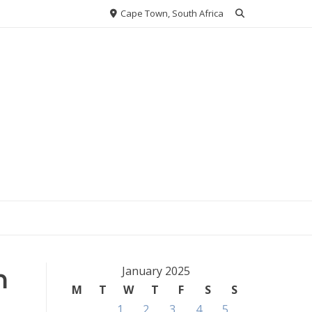
Cape Town, South Africa
h
January 2025
M
T
W
T
F
S
S
1
2
3
4
5