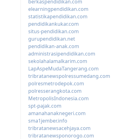
berkaspendidikan.com
elearningpendidikan.com
statistikapendidikan.com
pendidikankukar.com
situs-pendidikan.com
gurupendidikan.net
pendidikan-anak.com
administrasipendidikan.com
sekolahalamalkarim.com
LapAspeMudaTangerang.com
tribratanewspolressumedang.com
polresmetrodepok.com
polresserangkota.com
MetropolisIndonesia.com
spt-pajak.com
amanahanaknegeri.com
sma1jember.info
tribratanewsacehjaya.com
tribratanewsponorogo.com