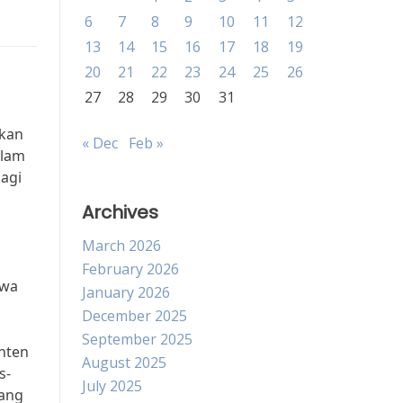
6
7
8
9
10
11
12
13
14
15
16
17
18
19
20
21
22
23
24
25
26
27
28
29
30
31
tkan
« Dec
Feb »
alam
bagi
Archives
March 2026
February 2026
awa
January 2026
December 2025
September 2025
nten
August 2025
s-
July 2025
yang