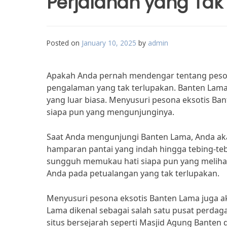
Perjalanan yang Tak
Posted on
January 10, 2025
by
admin
Apakah Anda pernah mendengar tentang peson
pengalaman yang tak terlupakan. Banten Lama 
yang luar biasa. Menyusuri pesona eksotis Ba
siapa pun yang mengunjunginya.
Saat Anda mengunjungi Banten Lama, Anda a
hamparan pantai yang indah hingga tebing-te
sungguh memukau hati siapa pun yang melih
Anda pada petualangan yang tak terlupakan.
Menyusuri pesona eksotis Banten Lama juga a
Lama dikenal sebagai salah satu pusat perdag
situs bersejarah seperti Masjid Agung Bante