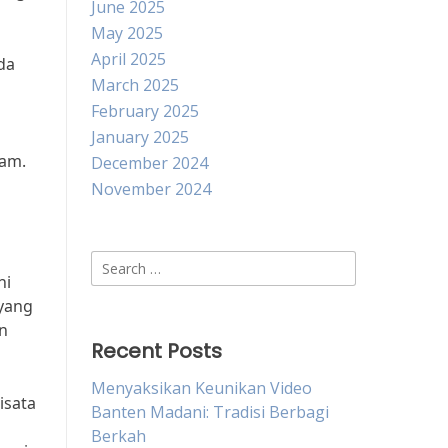
June 2025
May 2025
April 2025
da
March 2025
February 2025
January 2025
lam.
December 2024
November 2024
Search
ni
for:
 yang
n
Recent Posts
Menyaksikan Keunikan Video
isata
Banten Madani: Tradisi Berbagi
Berkah