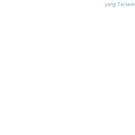
yang Tersem