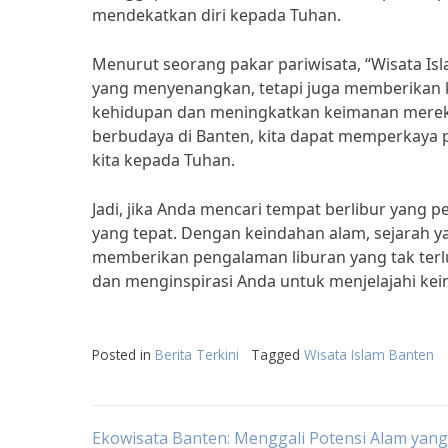
mendekatkan diri kepada Tuhan.
Menurut seorang pakar pariwisata, “Wisata Is
yang menyenangkan, tetapi juga memberikan
kehidupan dan meningkatkan keimanan merek
berbudaya di Banten, kita dapat memperkaya 
kita kepada Tuhan.
Jadi, jika Anda mencari tempat berlibur yang 
yang tepat. Dengan keindahan alam, sejarah ya
memberikan pengalaman liburan yang tak terlu
dan menginspirasi Anda untuk menjelajahi kein
Posted in
Berita Terkini
Tagged
Wisata Islam Banten
Ekowisata Banten: Menggali Potensi Alam yang