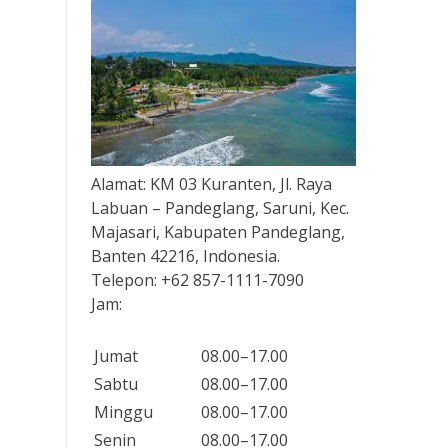
Alamat:
KM 03 Kuranten, Jl. Raya
Labuan – Pandeglang, Saruni, Kec.
Majasari, Kabupaten Pandeglang,
Banten 42216, Indonesia.
Telepon:
+62 857-1111-7090
Jam:
Jumat
08.00–17.00
Sabtu
08.00–17.00
Minggu
08.00–17.00
Senin
08.00–17.00