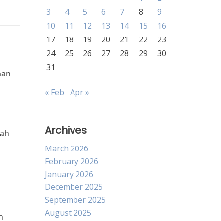
3
4
5
6
7
8
9
10
11
12
13
14
15
16
17
18
19
20
21
22
23
24
25
26
27
28
29
30
31
man
« Feb
Apr »
Archives
gah
March 2026
February 2026
January 2026
December 2025
September 2025
August 2025
n