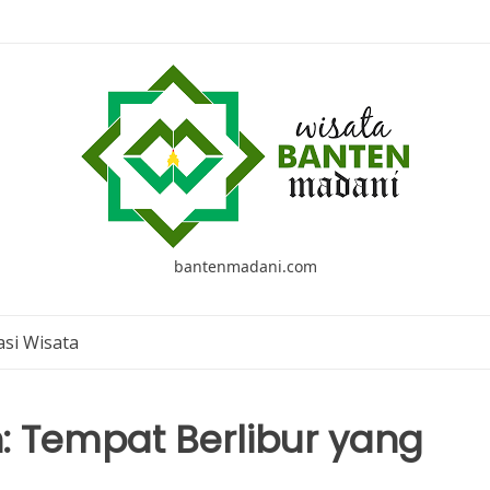
bantenmadani.com
si Wisata
: Tempat Berlibur yang