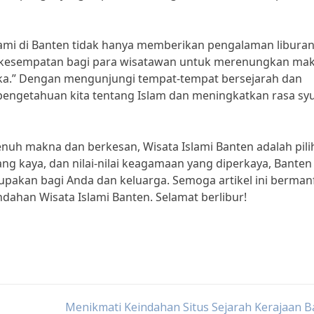
lami di Banten tidak hanya memberikan pengalaman libura
 kesempatan bagi para wisatawan untuk merenungkan ma
a.” Dengan mengunjungi tempat-tempat bersejarah dan
pengetahuan kita tentang Islam dan meningkatkan rasa sy
penuh makna dan berkesan, Wisata Islami Banten adalah pil
ng kaya, dan nilai-nilai keagamaan yang diperkaya, Banten
pakan bagi Anda dan keluarga. Semoga artikel ini berman
dahan Wisata Islami Banten. Selamat berlibur!
Menikmati Keindahan Situs Sejarah Kerajaan 