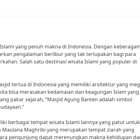
a Islami yang penuh makna di Indonesia. Dengan keberaga
rkan pengalaman berlibur yang tak terlupakan bagi para
ahan. Salah satu destinasi wisata Islami yang populer di
jid tertua di Indonesia yang memiliki arsitektur yang me
 kita bisa merasakan kedamaian dan keagungan Islam yang
rang pakar sejarah, “Masjid Agung Banten adalah simbol
budayaan.”
iki berbagai tempat wisata Islami lainnya yang patut untuk
h Maulana Maghribi yang merupakan tempat ziarah yang
i, para pengunjung dapat merenungkan makna kehidupan da