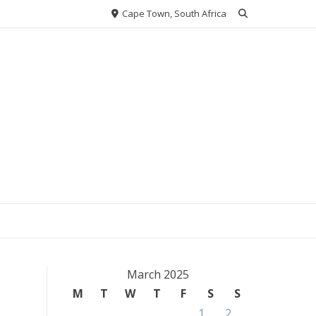
Cape Town, South Africa
March 2025
M
T
W
T
F
S
S
1
2