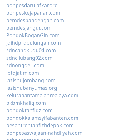
ponpesdarulafkar.org
ponpeskejapanan.com
pemdesbandengan.com
pemdesjangur.com
PondokBoganGin.com
jdihdprdbulungan.com
sdncangkudu04.com
sdncilubang02.com
sdnongdeli.com
lptqjatim.com
lazisnujombang.com
lazisnubanyumas.org
kelurahantamalanreajaya.com
pkbmkhaliq.com
pondoktahfidz.com
pondokkalamsyifabanten.com
pesantrentahfizhdepok.com
ponpesaswajaan-nahdliyah.com