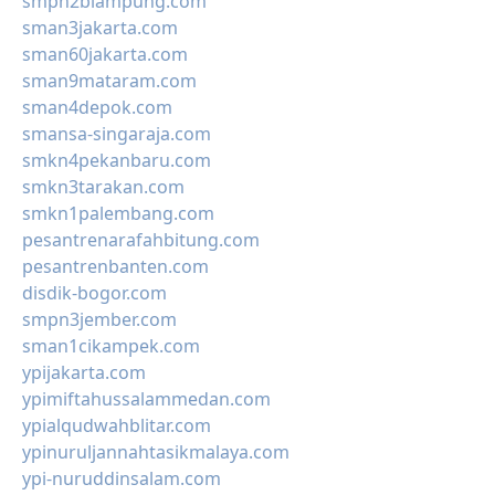
smpn2blampung.com
sman3jakarta.com
sman60jakarta.com
sman9mataram.com
sman4depok.com
smansa-singaraja.com
smkn4pekanbaru.com
smkn3tarakan.com
smkn1palembang.com
pesantrenarafahbitung.com
pesantrenbanten.com
disdik-bogor.com
smpn3jember.com
sman1cikampek.com
ypijakarta.com
ypimiftahussalammedan.com
ypialqudwahblitar.com
ypinuruljannahtasikmalaya.com
ypi-nuruddinsalam.com