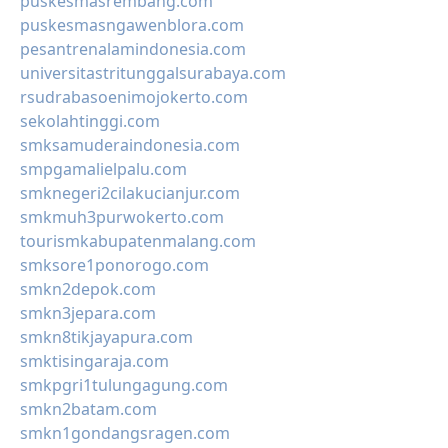
puskesmasrembang.com
puskesmasngawenblora.com
pesantrenalamindonesia.com
universitastritunggalsurabaya.com
rsudrabasoenimojokerto.com
sekolahtinggi.com
smksamuderaindonesia.com
smpgamalielpalu.com
smknegeri2cilakucianjur.com
smkmuh3purwokerto.com
tourismkabupatenmalang.com
smksore1ponorogo.com
smkn2depok.com
smkn3jepara.com
smkn8tikjayapura.com
smktisingaraja.com
smkpgri1tulungagung.com
smkn2batam.com
smkn1gondangsragen.com