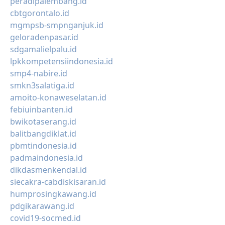
peradipalembang.id
cbtgorontalo.id
mgmpsb-smpnganjuk.id
geloradenpasar.id
sdgamalielpalu.id
lpkkompetensiindonesia.id
smp4-nabire.id
smkn3salatiga.id
amoito-konaweselatan.id
febiuinbanten.id
bwikotaserang.id
balitbangdiklat.id
pbmtindonesia.id
padmaindonesia.id
dikdasmenkendal.id
siecakra-cabdiskisaran.id
humprosingkawang.id
pdgikarawang.id
covid19-socmed.id