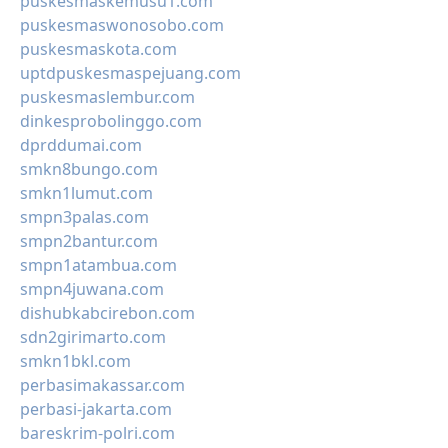
puskesmaskemusu1.com
puskesmaswonosobo.com
puskesmaskota.com
uptdpuskesmaspejuang.com
puskesmaslembur.com
dinkesprobolinggo.com
dprddumai.com
smkn8bungo.com
smkn1lumut.com
smpn3palas.com
smpn2bantur.com
smpn1atambua.com
smpn4juwana.com
dishubkabcirebon.com
sdn2girimarto.com
smkn1bkl.com
perbasimakassar.com
perbasi-jakarta.com
bareskrim-polri.com