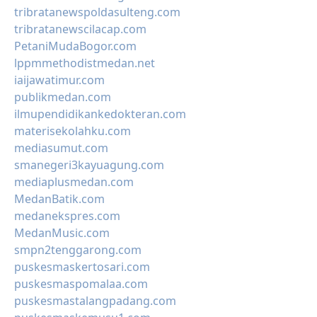
tribratanewspoldasulteng.com
tribratanewscilacap.com
PetaniMudaBogor.com
lppmmethodistmedan.net
iaijawatimur.com
publikmedan.com
ilmupendidikankedokteran.com
materisekolahku.com
mediasumut.com
smanegeri3kayuagung.com
mediaplusmedan.com
MedanBatik.com
medanekspres.com
MedanMusic.com
smpn2tenggarong.com
puskesmaskertosari.com
puskesmaspomalaa.com
puskesmastalangpadang.com