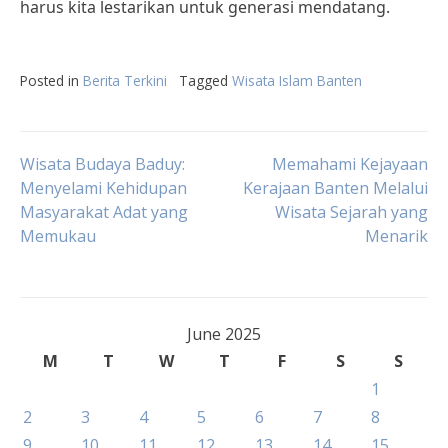
harus kita lestarikan untuk generasi mendatang.
Posted in
Berita Terkini
Tagged
Wisata Islam Banten
Post
Wisata Budaya Baduy:
Memahami Kejayaan
Menyelami Kehidupan
Kerajaan Banten Melalui
Masyarakat Adat yang
Wisata Sejarah yang
navigation
Memukau
Menarik
June 2025
M
T
W
T
F
S
S
1
2
3
4
5
6
7
8
9
10
11
12
13
14
15