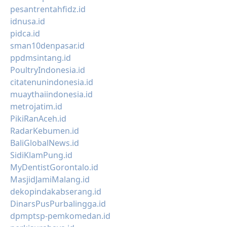
pesantrentahfidz.id
idnusa.id
pidca.id
sman10denpasar.id
ppdmsintang.id
PoultryIndonesia.id
citatenunindonesia.id
muaythaiindonesia.id
metrojatim.id
PikiRanAceh.id
RadarKebumen.id
BaliGlobalNews.id
SidiKlamPung.id
MyDentistGorontalo.id
MasjidJamiMalang.id
dekopindakabserang.id
DinarsPusPurbalingga.id
dpmptsp-pemkomedan.id