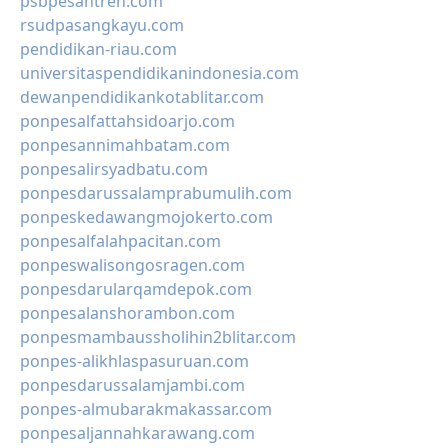
psbpesantren.com
rsudpasangkayu.com
pendidikan-riau.com
universitaspendidikanindonesia.com
dewanpendidikankotablitar.com
ponpesalfattahsidoarjo.com
ponpesannimahbatam.com
ponpesalirsyadbatu.com
ponpesdarussalamprabumulih.com
ponpeskedawangmojokerto.com
ponpesalfalahpacitan.com
ponpeswalisongosragen.com
ponpesdarularqamdepok.com
ponpesalanshorambon.com
ponpesmambaussholihin2blitar.com
ponpes-alikhlaspasuruan.com
ponpesdarussalamjambi.com
ponpes-almubarakmakassar.com
ponpesaljannahkarawang.com