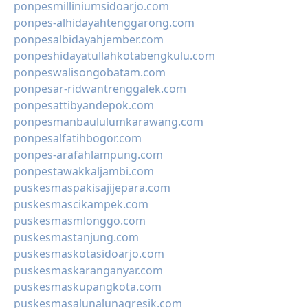
ponpesmilliniumsidoarjo.com
ponpes-alhidayahtenggarong.com
ponpesalbidayahjember.com
ponpeshidayatullahkotabengkulu.com
ponpeswalisongobatam.com
ponpesar-ridwantrenggalek.com
ponpesattibyandepok.com
ponpesmanbaululumkarawang.com
ponpesalfatihbogor.com
ponpes-arafahlampung.com
ponpestawakkaljambi.com
puskesmaspakisajijepara.com
puskesmascikampek.com
puskesmasmlonggo.com
puskesmastanjung.com
puskesmaskotasidoarjo.com
puskesmaskaranganyar.com
puskesmaskupangkota.com
puskesmasalunalunagresik.com