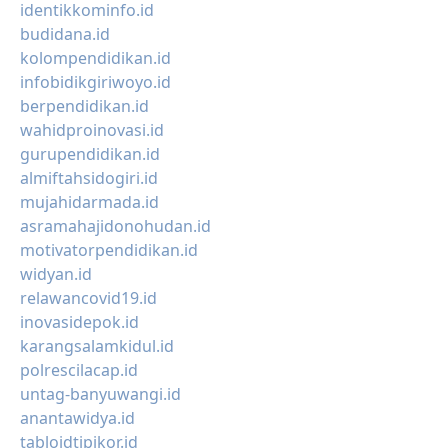
identikkominfo.id
budidana.id
kolompendidikan.id
infobidikgiriwoyo.id
berpendidikan.id
wahidproinovasi.id
gurupendidikan.id
almiftahsidogiri.id
mujahidarmada.id
asramahajidonohudan.id
motivatorpendidikan.id
widyan.id
relawancovid19.id
inovasidepok.id
karangsalamkidul.id
polrescilacap.id
untag-banyuwangi.id
anantawidya.id
tabloidtipikor.id