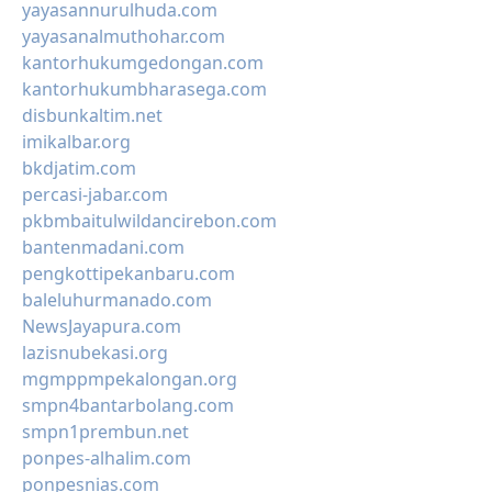
yayasannurulhuda.com
yayasanalmuthohar.com
kantorhukumgedongan.com
kantorhukumbharasega.com
disbunkaltim.net
imikalbar.org
bkdjatim.com
percasi-jabar.com
pkbmbaitulwildancirebon.com
bantenmadani.com
pengkottipekanbaru.com
baleluhurmanado.com
NewsJayapura.com
lazisnubekasi.org
mgmppmpekalongan.org
smpn4bantarbolang.com
smpn1prembun.net
ponpes-alhalim.com
ponpesnias.com