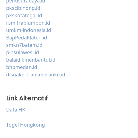
perkisurabaya.id
pkscibinong.id
pkskotategal.id
rsmitraplumbon.id
umkm-indonesia.id
BapPedaKlaten.id
smkn7batam.id
plnsulawesi.id
balaidikmenbantul.id
bhpmedan.id
disnakertransmerauke.id
Link Alternatif
Data HK
Togel Hongkong