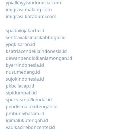
ypialkayyisindonesia.com
imigrasi-malang.com
imigrasi-kotabumi.com
spadaikijakarta.id
sentravaksinasikabbogor.id
ypqkisaran.id
ksatriacendekiaindonesia.id
dewanpendidikanlamongan.id
byarrindonesia.id
nusumedang.id
sujokindonesia.id
pkbcilacap.id
sipidumpati.id
spero-smp2kendal.id
pendismalukutengah.id
pmbunivbatam.id
igimalukutengah.id
yadikacireboncenter.id