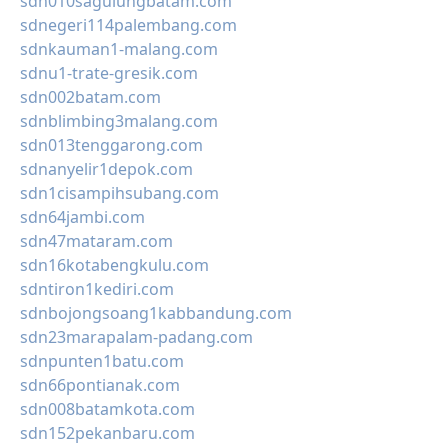
sdn010sagulungbatam.com
sdnegeri114palembang.com
sdnkauman1-malang.com
sdnu1-trate-gresik.com
sdn002batam.com
sdnblimbing3malang.com
sdn013tenggarong.com
sdnanyelir1depok.com
sdn1cisampihsubang.com
sdn64jambi.com
sdn47mataram.com
sdn16kotabengkulu.com
sdntiron1kediri.com
sdnbojongsoang1kabbandung.com
sdn23marapalam-padang.com
sdnpunten1batu.com
sdn66pontianak.com
sdn008batamkota.com
sdn152pekanbaru.com