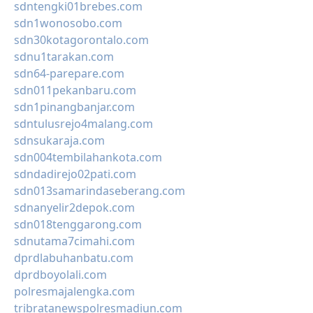
sdntengki01brebes.com
sdn1wonosobo.com
sdn30kotagorontalo.com
sdnu1tarakan.com
sdn64-parepare.com
sdn011pekanbaru.com
sdn1pinangbanjar.com
sdntulusrejo4malang.com
sdnsukaraja.com
sdn004tembilahankota.com
sdndadirejo02pati.com
sdn013samarindaseberang.com
sdnanyelir2depok.com
sdn018tenggarong.com
sdnutama7cimahi.com
dprdlabuhanbatu.com
dprdboyolali.com
polresmajalengka.com
tribratanewspolresmadiun.com