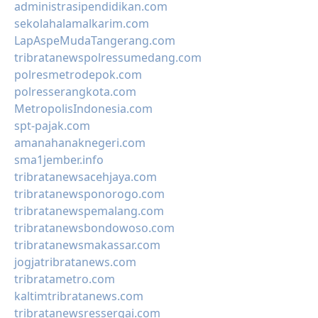
administrasipendidikan.com
sekolahalamalkarim.com
LapAspeMudaTangerang.com
tribratanewspolressumedang.com
polresmetrodepok.com
polresserangkota.com
MetropolisIndonesia.com
spt-pajak.com
amanahanaknegeri.com
sma1jember.info
tribratanewsacehjaya.com
tribratanewsponorogo.com
tribratanewspemalang.com
tribratanewsbondowoso.com
tribratanewsmakassar.com
jogjatribratanews.com
tribratametro.com
kaltimtribratanews.com
tribratanewsressergai.com