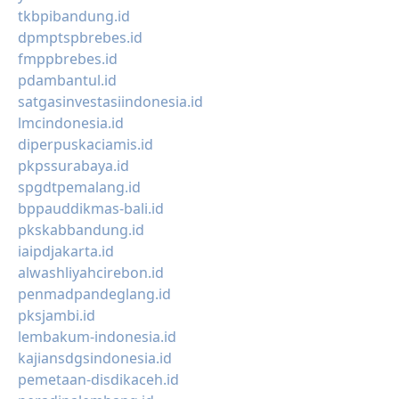
tkbpibandung.id
dpmptspbrebes.id
fmppbrebes.id
pdambantul.id
satgasinvestasiindonesia.id
lmcindonesia.id
diperpuskaciamis.id
pkpssurabaya.id
spgdtpemalang.id
bppauddikmas-bali.id
pkskabbandung.id
iaipdjakarta.id
alwashliyahcirebon.id
penmadpandeglang.id
pksjambi.id
lembakum-indonesia.id
kajiansdgsindonesia.id
pemetaan-disdikaceh.id