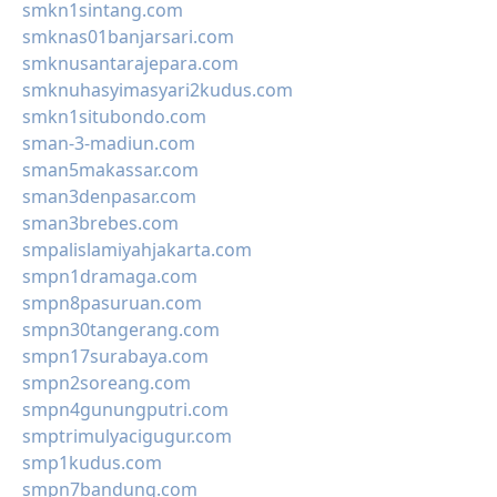
smkn1sintang.com
smknas01banjarsari.com
smknusantarajepara.com
smknuhasyimasyari2kudus.com
smkn1situbondo.com
sman-3-madiun.com
sman5makassar.com
sman3denpasar.com
sman3brebes.com
smpalislamiyahjakarta.com
smpn1dramaga.com
smpn8pasuruan.com
smpn30tangerang.com
smpn17surabaya.com
smpn2soreang.com
smpn4gunungputri.com
smptrimulyacigugur.com
smp1kudus.com
smpn7bandung.com